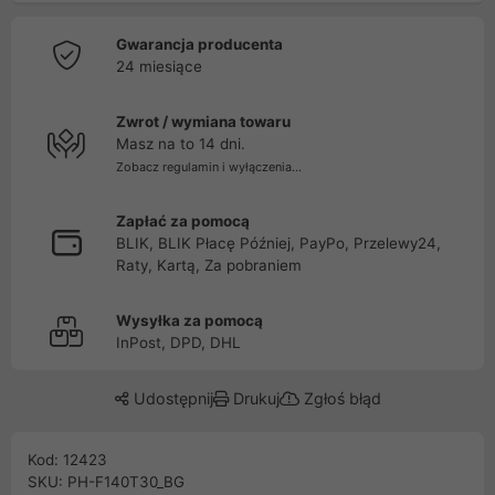
Gwarancja producenta
24 miesiące
Zwrot / wymiana towaru
Masz na to 14 dni.
Zobacz regulamin i wyłączenia...
Zapłać za pomocą
BLIK, BLIK Płacę Później, PayPo, Przelewy24,
Raty, Kartą, Za pobraniem
Wysyłka za pomocą
InPost, DPD, DHL
Udostępnij
Drukuj
Zgłoś błąd
Kod: 12423
SKU: PH-F140T30_BG