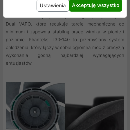
niskiej częstotliwości, co jest znacznie przyjemniejsze
Akceptuję wszystko
Ustawienia
dla ucha ludzkiego niż typowe silniki wentylatorów PC.
Całość konstrukcji opiera się na magnetycznym łożysku
Dual VAPO, które redukuje tarcie mechaniczne do
minimum i zapewnia stabilną pracę wirnika w pionie i
poziomie. Phanteks T30-140 to przemyślany system
chłodzenia, który łączy w sobie ogromną moc z precyzją
wykonania godną najbardziej wymagających
entuzjastów.