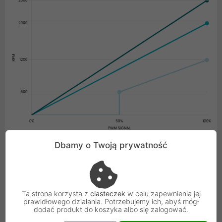
Dbamy o Twoją prywatność
Zaawansowany napęd i stabilność magnetyczna
Serce wentylatora stanowi zaawansowany system
napędowy, który został zaprojektowany z myślą o
Ta strona korzysta z
ciasteczek
w celu zapewnienia jej
najwyższej kulturze dźwięku. Zastosowany 3-fazowy, 6-
prawidłowego działania. Potrzebujemy ich, abyś mógł
polowy silnik pracuje ze specyficzną charakterystyką o
dodać produkt do koszyka albo się zalogować.