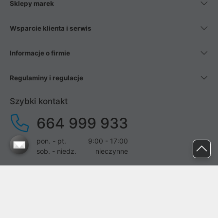
Sklepy marek
Wsparcie klienta i serwis
Informacje o firmie
Regulaminy i regulacje
Szybki kontakt
664 999 933
pon. - pt.
9:00 - 17:00
sob. - niedz.
nieczynne
pomoc@proline.pl
Dołącz do nas