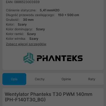
EAN: 0886523003939
Ciśnienie statyczne:
5,41 mmH2O
Długość przewodu zasilającego:
150 + 500 cm
Grubość:
30 mm
Kolor:
Szary
Kolor dominujący:
Szary
Kolor ramki:
Szary
Kolor wirnika:
Szary
Zobacz więcej szczegółów
Opis
Cechy
Opinie
Raty
Wentylator Phanteks T30 PWM 140mm
(PH-F140T30_BG)