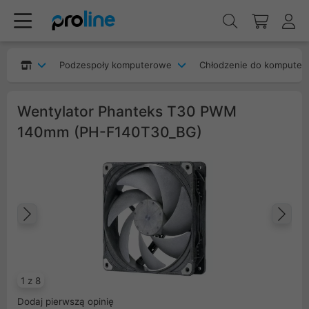
Podzespoły komputerowe
Chłodzenie do komputer
Wentylator Phanteks T30 PWM
140mm (PH-F140T30_BG)
Poprzedni
Na
1 z 8
Dodaj pierwszą opinię