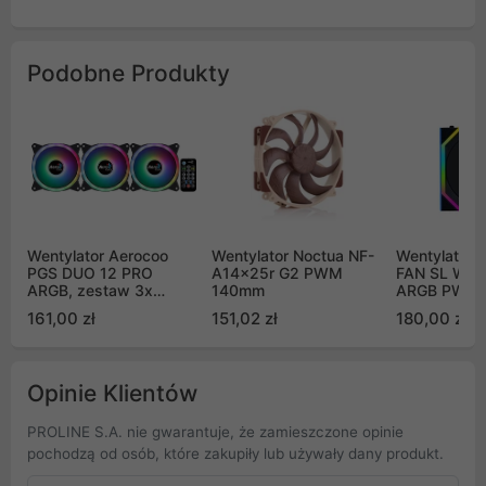
Podobne Produkty
Wentylator Aerocoo
Wentylator Noctua NF-
Wentylator L
PGS DUO 12 PRO
A14x25r G2 PWM
FAN SL Wire
ARGB, zestaw 3x
140mm
ARGB PWM
120mm z hubem
Black (12S
161,00 zł
151,02 zł
180,00 zł
Opinie Klientów
PROLINE S.A. nie gwarantuje, że zamieszczone opinie
pochodzą od osób, które zakupiły lub używały dany produkt.