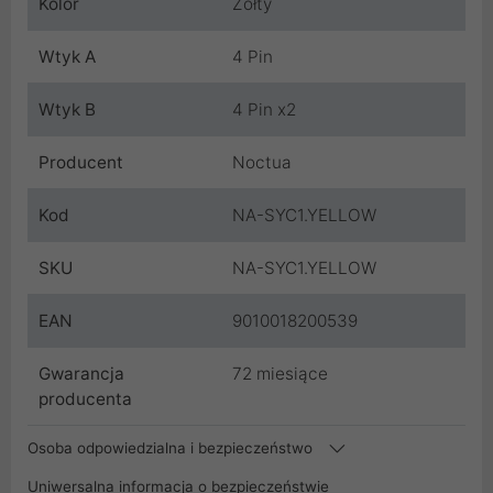
Kolor
Żółty
Wtyk A
4 Pin
Wtyk B
4 Pin x2
Producent
Noctua
Kod
NA-SYC1.YELLOW
SKU
NA-SYC1.YELLOW
EAN
9010018200539
Gwarancja
72 miesiące
producenta
Osoba odpowiedzialna i bezpieczeństwo
Uniwersalna informacja o bezpieczeństwie