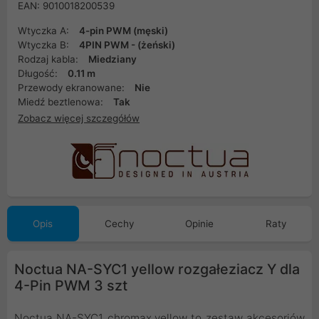
EAN: 9010018200539
Wtyczka A:
4-pin PWM (męski)
Wtyczka B:
4PIN PWM - (żeński)
Rodzaj kabla:
Miedziany
Długość:
0.11 m
Przewody ekranowane:
Nie
Miedź beztlenowa:
Tak
Zobacz więcej szczegółów
Opis
Cechy
Opinie
Raty
Noctua NA-SYC1 yellow rozgałeziacz Y dla
4-Pin PWM 3 szt
Noctua NA-SYC1 chromax.yellow to zestaw akcesoriów