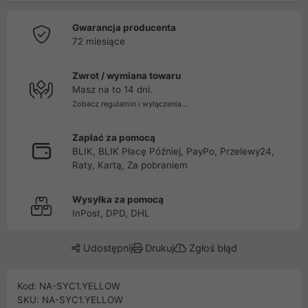
Gwarancja producenta
72 miesiące
Zwrot / wymiana towaru
Masz na to 14 dni.
Zobacz regulamin i wyłączenia...
Zapłać za pomocą
BLIK, BLIK Płacę Później, PayPo, Przelewy24,
Raty, Kartą, Za pobraniem
Wysyłka za pomocą
InPost, DPD, DHL
Udostępnij
Drukuj
Zgłoś błąd
Kod: NA-SYC1.YELLOW
SKU: NA-SYC1.YELLOW