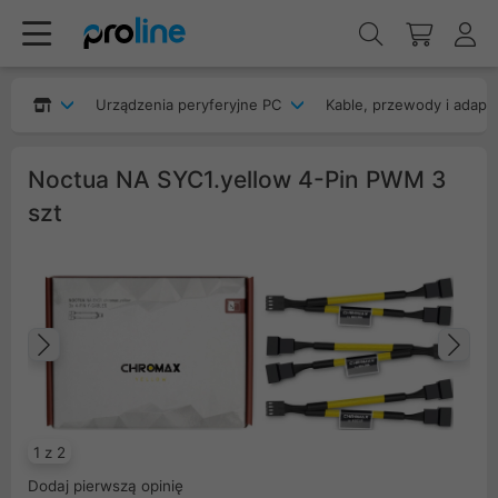
Urządzenia peryferyjne PC
Kable, przewody i adapt
Noctua NA SYC1.yellow 4-Pin PWM 3
szt
Poprzedni
Na
1 z 2
Dodaj pierwszą opinię