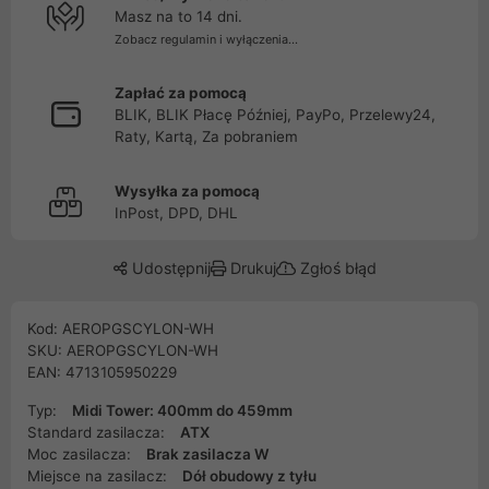
Masz na to 14 dni.
Zobacz regulamin i wyłączenia...
Zapłać za pomocą
BLIK, BLIK Płacę Później, PayPo, Przelewy24,
Raty, Kartą, Za pobraniem
Wysyłka za pomocą
InPost, DPD, DHL
Udostępnij
Drukuj
Zgłoś błąd
Kod: AEROPGSCYLON-WH
SKU: AEROPGSCYLON-WH
EAN: 4713105950229
Typ:
Midi Tower: 400mm do 459mm
Standard zasilacza:
ATX
Moc zasilacza:
Brak zasilacza W
Miejsce na zasilacz:
Dół obudowy z tyłu