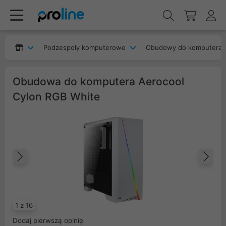
Podzespoły komputerowe
Obudowy do komputera
Obudowa do komputera Aerocool
Cylon RGB White
Poprzedni
Na
1 z 16
Dodaj pierwszą opinię