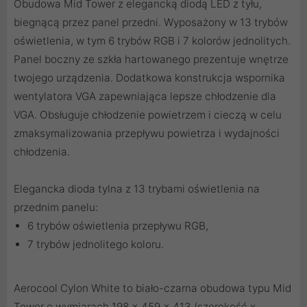
Obudowa Mid Tower z elegancką diodą LED z tyłu,
biegnącą przez panel przedni. Wyposażony w 13 trybów
oświetlenia, w tym 6 trybów RGB i 7 kolorów jednolitych.
Panel boczny ze szkła hartowanego prezentuje wnętrze
twojego urządzenia. Dodatkowa konstrukcja wspornika
wentylatora VGA zapewniająca lepsze chłodzenie dla
VGA. Obsługuje chłodzenie powietrzem i cieczą w celu
zmaksymalizowania przepływu powietrza i wydajności
chłodzenia.
Elegancka dioda tylna z 13 trybami oświetlenia na
przednim panelu:
6 trybów oświetlenia przepływu RGB,
7 trybów jednolitego koloru.
Aerocool Cylon White to biało-czarna obudowa typu Mid
Tower o wymiarach 198 x 459 x 413 (szerokość x