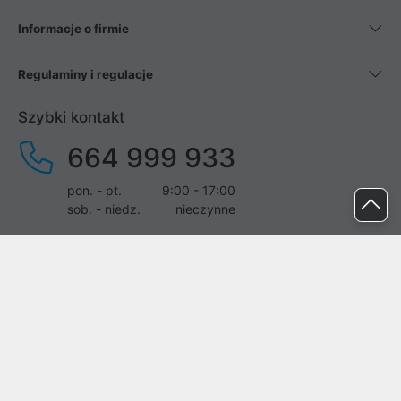
Informacje o firmie
Regulaminy i regulacje
Szybki kontakt
664 999 933
pon. - pt.
9:00 - 17:00
sob. - niedz.
nieczynne
pomoc@proline.pl
Dołącz do nas
Zgłoś błąd na stronie
Proline SA z siedzibą w Mirkowie (55-095), przy ul. Brzozowej 5,