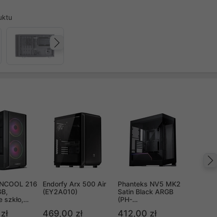
uktu
Następny
LANCOOL 216
Endorfy Arx 500 Air
Phanteks NV5 MK2
B,
(EY2A010)
Satin Black ARGB
 szkło,
(PH-
NV523TG_DBK02)
zł
469,00 zł
412,00 zł