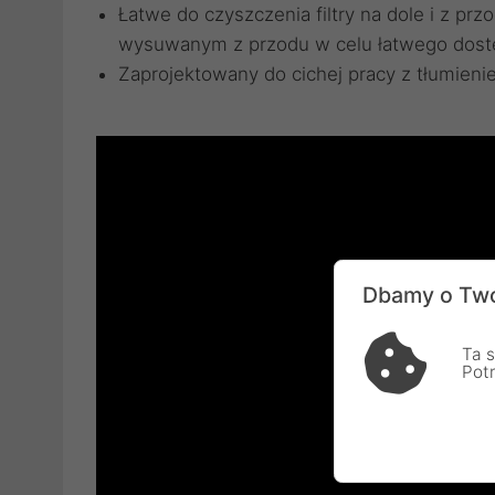
Łatwe do czyszczenia filtry na dole i z prz
wysuwanym z przodu w celu łatwego dos
Zaprojektowany do cichej pracy z tłumien
Dbamy o Two
Ta s
Pot