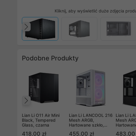
Kliknij, aby wyświetlić duże zdjęcia prod
Poprzedni
Podobne Produkty
Poprzedni
Lian Li O11 Air Mini
Lian Li LANCOOL 216
Lian Li 
Black, Tempered
Mesh ARGB,
Mesh ARG
Glass, czarna
Hartowane szkło,
Hartowane
biała
czarna
418,00 zł
455,00 zł
483,00 