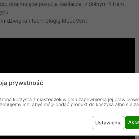
odu, obejmujące pozycję zasilacza, z dolnym filtrem
tępu
iem dźwięku i technologią ModuVent
ją prywatność
trona korzysta z
ciasteczek
w celu zapewnienia jej prawidłowe
rzebujemy ich, abyś mógł dodać produkt do koszyka albo się z
Akce
Ustawienia