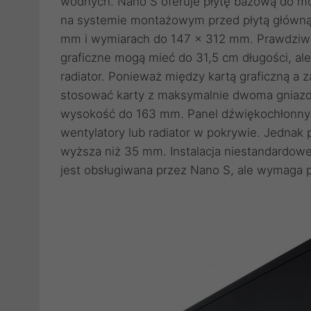
wodnych. Nano S oferuje płytę bazową do m
na systemie montażowym przed płytą główną
mm i wymiarach do 147 x 312 mm. Prawdziwa 
graficzne mogą mieć do 31,5 cm długości, ale
radiator. Ponieważ między kartą graficzną a 
stosować karty z maksymalnie dwoma gniazd
wysokość do 163 mm. Panel dźwiękochłonny
wentylatory lub radiator w pokrywie. Jednak
wyższa niż 35 mm. Instalacja niestandardow
jest obsługiwana przez Nano S, ale wymaga 