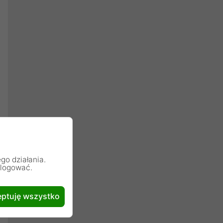
go działania.
alogować.
ptuję wszystko