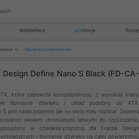
Bestsellery
pro
mocje
Sprzę
putera
Obudowy komputerowe
 Design Define Nano S Black (FD-CA
TX, która zapewnia kompatybilność z wysokiej klasy
ałe tłumienie dźwięku i układ podobny do ATX
 S jest nadal pojemny jak na swój mały rozmiar. Zawier
 przednim wlotem chronionymi łatwymi do czyszczenia
yposażony w charakterystyczną dla Fractal Desig
tylacyjnych i tłumienie dźwięku na całej powierzchni