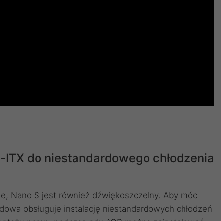
-ITX do niestandardowego chłodzenia
ne, Nano S jest również dźwiękoszczelny. Aby móc
obudowa obsługuje instalację niestandardowych chłodzeń