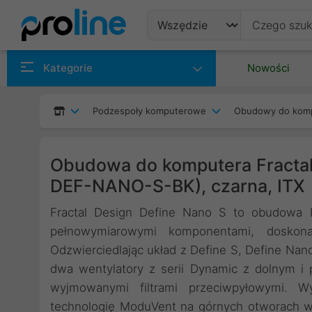
Produkty
Kategorie
Nowości
Producenci
Podzespoły komputerowe
Obudowy do kom
Kategorie
Obudowa do komputera Fractal
DEF-NANO-S-BK), czarna, ITX
Fractal Design Define Nano S to obudowa I
pełnowymiarowymi komponentami, doskon
Odzwierciedlając układ z Define S, Define Nano
dwa wentylatory z serii Dynamic z dolnym i
wyjmowanymi filtrami przeciwpyłowymi. W
technologię ModuVent na górnych otworach wen