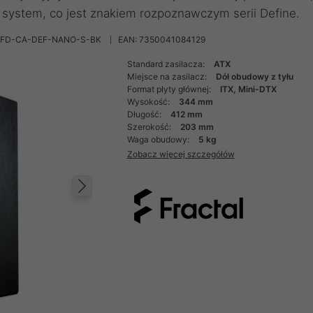
system, co jest znakiem rozpoznawczym serii Define.
 FD-CA-DEF-NANO-S-BK
EAN: 7350041084129
Standard zasilacza:
ATX
Miejsce na zasilacz:
Dół obudowy z tyłu
Format płyty głównej:
ITX, Mini-DTX
Wysokość:
344 mm
Długość:
412 mm
Szerokość:
203 mm
Waga obudowy:
5 kg
Zobacz więcej szczegółów
Następny