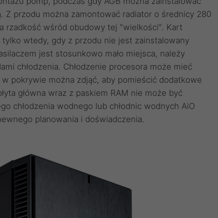
ontażu pomp, podczas gdy AGB można zainstalować
. Z przodu można zamontować radiator o średnicy 280
rzadkość wśród obudowy tej "wielkości". Kart
 tylko wtedy, gdy z przodu nie jest zainstalowany
zasilaczem jest stosunkowo mało miejsca, należy
ami chłodzenia. Chłodzenie procesora może mieć
 w pokrywie można zdjąć, aby pomieścić dodatkowe
 płyta główna wraz z paskiem RAM nie może być
ego chłodzenia wodnego lub chłodnic wodnych AiO
pewnego planowania i doświadczenia.