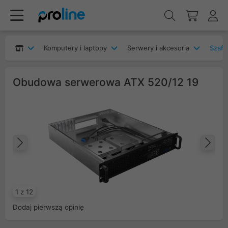
Komputery i laptopy
Serwery i akcesoria
Szafy
Obudowa serwerowa ATX 520/12 19
Poprzedni
Na
1 z 12
Dodaj pierwszą opinię