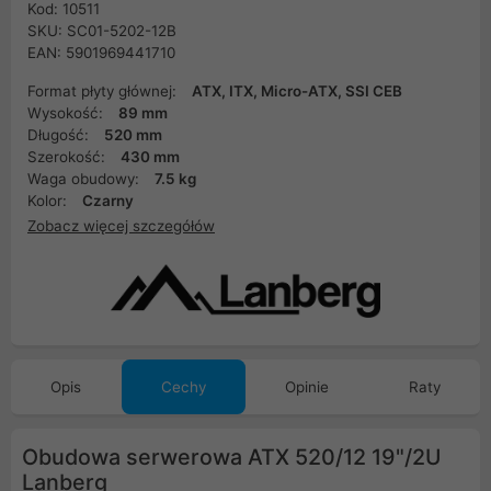
Kod: 10511
SKU: SC01-5202-12B
EAN: 5901969441710
Format płyty głównej:
ATX, ITX, Micro-ATX, SSI CEB
Wysokość:
89 mm
Długość:
520 mm
Szerokość:
430 mm
Waga obudowy:
7.5 kg
Kolor:
Czarny
Zobacz więcej szczegółów
Opis
Cechy
Opinie
Raty
Obudowa serwerowa ATX 520/12 19"/2U
Lanberg