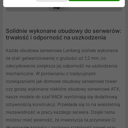
Solidnie wykonane obudowy do serwerów:
trwałość i odporność na uszkodzenia
Każda obudowa serwerowa Lanberg została wykonana
ze stali galwanizowanej o grubości aż 1,2 mm, co
zdecydowanie zwiększa jej odporność na uszkodzenia
mechaniczne. W porównaniu z tradycyjnymi
rozwiązaniami jak domowe obudowy serwerowe tower
czy gorzej wykonane niektóre obudowy serwerowe ATX,
nasze modele do szaf RACK wyróżniają się dodatkową
sztywnością konstrukcji. Przekłada się to na wieloletnią
niezawodność w pracy każdego serwera. Dzięki temu
możesz mieć pewność, że inwestycja ta przyniesie Ci
długotrwałe korzyści i zachowa stabilność nawet przy