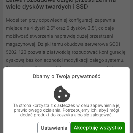
wiele dysków twardych i SSD
Model ten przy odpowiedniej konfiguracji zapewnia
miejsce na 4 dyski 2.5" oraz 6 dysków 3.5", co daje
możliwość stworzenia naprawdę dużej przestrzeni
magazynowej. Dzięki temu obudowa serwerowa SC01-
5202-12B pozwala z łatwością rozbudować konfigurację
dyskową bez konieczności modyfikacji całego systemu.
Dla użytkowników stawiających na skalowalność i
oszczędność czasu, takie rozwiązanie okazuje się
Dbamy o Twoją prywatność
niezwykle praktyczne.
Ta strona korzysta z
ciasteczek
w celu zapewnienia jej
prawidłowego działania. Potrzebujemy ich, abyś mógł
dodać produkt do koszyka albo się zalogować.
Akceptuję wszystko
Ustawienia