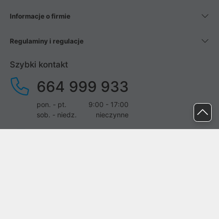
Informacje o firmie
Regulaminy i regulacje
Szybki kontakt
664 999 933
pon. - pt.
9:00 - 17:00
sob. - niedz.
nieczynne
pomoc@proline.pl
Dołącz do nas
Zgłoś błąd na stronie
Proline SA z siedzibą w Mirkowie (55-095), przy ul. Brzozowej 5,