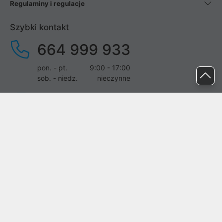
Regulaminy i regulacje
Szybki kontakt
664 999 933
pon. - pt.
9:00 - 17:00
sob. - niedz.
nieczynne
pomoc@proline.pl
Dołącz do nas
Zgłoś błąd na stronie
Proline SA z siedzibą w Mirkowie (55-095), przy ul. Brzozowej 5,
wpisana do rejestru przedsiębiorców Krajowego Rejestru Sądowego
przez Sąd Rejonowy dla Wrocławia-Fabrycznej we Wrocławiu, VI
Wydział Gospodarczy Krajowego Rejestru Sądowego pod nr KRS:
0000282071, NIP: 8951898022, REGON: 020482041, BDO: