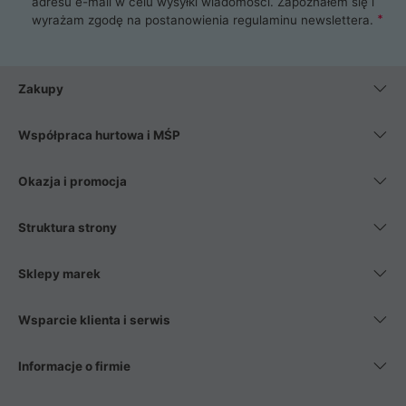
adresu e-mail w celu wysyłki wiadomości. Zapoznałem się i
wyrażam zgodę na postanowienia
regulaminu newslettera
.
Zakupy
Współpraca hurtowa i MŚP
Okazja i promocja
Struktura strony
Sklepy marek
Wsparcie klienta i serwis
Informacje o firmie