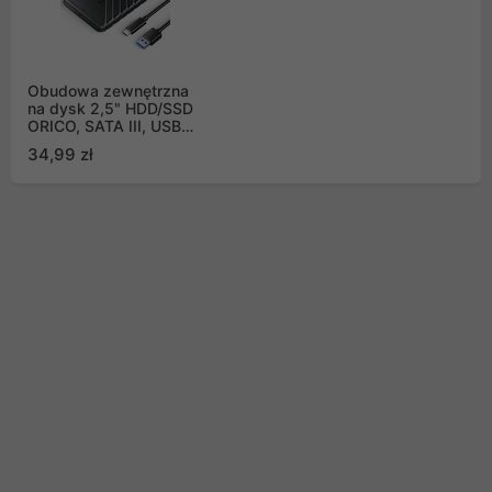
Obudowa zewnętrzna
na dysk 2,5" HDD/SSD
ORICO, SATA III, USB
TYP-C - USB-A 3.1
34,99 zł
6Gbps - czarna
(25PW1-C3-BK-EP)