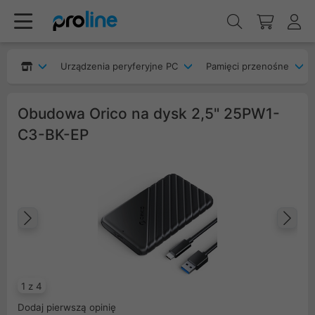
Urządzenia peryferyjne PC
Pamięci przenośne
Obudowa Orico na dysk 2,5" 25PW1-
C3-BK-EP
Poprzedni
Na
1 z 4
Dodaj pierwszą opinię