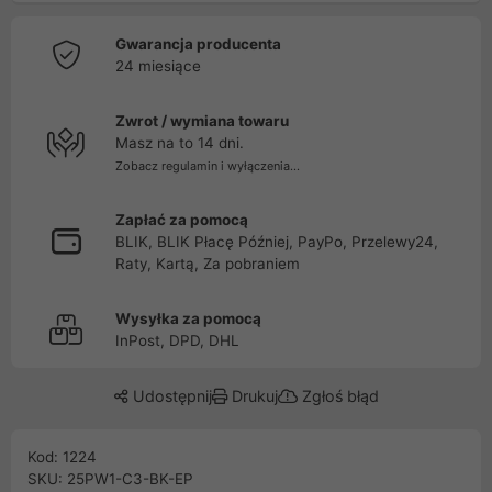
Gwarancja producenta
24 miesiące
Zwrot / wymiana towaru
Masz na to 14 dni.
Zobacz regulamin i wyłączenia...
Zapłać za pomocą
BLIK, BLIK Płacę Później, PayPo, Przelewy24,
Raty, Kartą, Za pobraniem
Wysyłka za pomocą
InPost, DPD, DHL
Udostępnij
Drukuj
Zgłoś błąd
Kod: 1224
SKU: 25PW1-C3-BK-EP