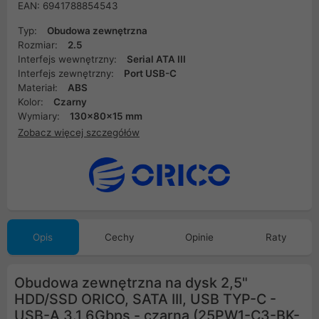
EAN: 6941788854543
Typ:
Obudowa zewnętrzna
Rozmiar:
2.5
Interfejs wewnętrzny:
Serial ATA III
Interfejs zewnętrzny:
Port USB-C
Materiał:
ABS
Kolor:
Czarny
Wymiary:
130x80x15 mm
Zobacz więcej szczegółów
Opis
Cechy
Opinie
Raty
Obudowa zewnętrzna na dysk 2,5"
HDD/SSD ORICO, SATA III, USB TYP-C -
USB-A 3.1 6Gbps - czarna (25PW1-C3-BK-