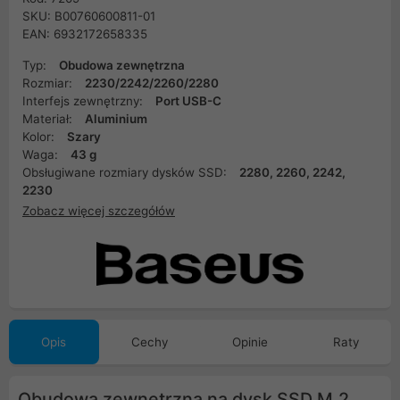
SKU: B00760600811-01
EAN: 6932172658335
Typ:
Obudowa zewnętrzna
Rozmiar:
2230/2242/2260/2280
Interfejs zewnętrzny:
Port USB-C
Materiał:
Aluminium
Kolor:
Szary
Waga:
43 g
Obsługiwane rozmiary dysków SSD:
2280, 2260, 2242,
2230
Zobacz więcej szczegółów
Opis
Cechy
Opinie
Raty
Obudowa zewnętrzna na dysk SSD M.2