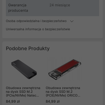
Gwarancja
24 miesiące
producenta
Osoba odpowiedzialna i bezpieczeństwo
Uniwersalna informacja o bezpieczeństwie
Podobne Produkty
Obudowa zewnętrzna
Obudowa zewnętrzna
na dysk SSD M.2
na dysk SSD M.2
(PCIe/NVMe) Natec
(PCIE/NVMe) ORICO
Rhino USB TYP-C 3.1
USB 3.1 Gen2 Typ-C
84,99 zł
84,99 zł
gen.2 aluminium
10Gbps - czerwona