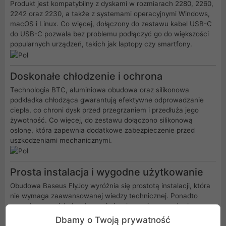
Produkt jest kompatybilny z dyskami w rozmiarach 2280, 2260,
2242 oraz 2230, a także z systemami operacyjnymi Windows,
macOS i Linux. Co więcej, dołączony do zestawu kabel USB-C
do USB-C pozwala bez problemu podłączyć go do większości
popularnych urządzeń, takich jak laptopy czy smartfony.
Doskonałe chłodzenie i ochrona
Technologia BTC, aluminiowa obudowa oraz silikonowa
podkładka chłodząca gwarantują efektywne odprowadzanie
ciepła, co chroni dysk przed przegrzaniem i przedłuża jego
żywotność. Co więcej, do zestawu dołączono silikonową
osłonę, która zapewnia dodatkowe zabezpieczenie przed
uszkodzeniami mechanicznymi.
Prosta instalacja i wygodne użytkowanie
Obudowa Baseus FlyJoy wyróżnia się prostotą instalacji, która
nie wymaga zaawansowanej wiedzy technicznej. Ponadto
wygodny przycisk do włączania i wyłączania oraz wbudowany
wskaźnik świetlny informujący o statusie pracy sprawiają, że
Dbamy o Twoją prywatność