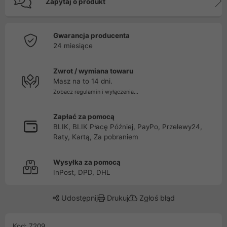
Zapytaj o produkt
Gwarancja producenta
24 miesiące
Zwrot / wymiana towaru
Masz na to 14 dni.
Zobacz regulamin i wyłączenia...
Zapłać za pomocą
BLIK, BLIK Płacę Później, PayPo, Przelewy24,
Raty, Kartą, Za pobraniem
Wysyłka za pomocą
InPost, DPD, DHL
Udostępnij
Drukuj
Zgłoś błąd
Kod: 7209