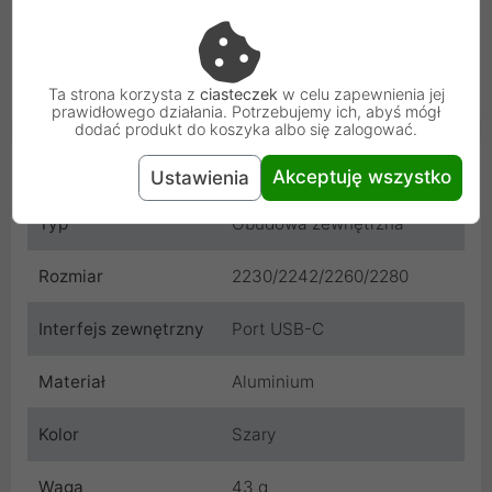
produkt jest bardzo intuicyjny w obsłudze. Co więcej, po 10
minutach bezczynności urządzenie automatycznie przechodzi
w tryb uśpienia, co pozwala oszczędzać energię i przedłuża
żywotność dysku.
Ta strona korzysta z
ciasteczek
w celu zapewnienia jej
prawidłowego działania. Potrzebujemy ich, abyś mógł
dodać produkt do koszyka albo się zalogować.
Cechy produktu
Akceptuję wszystko
Ustawienia
Typ
Obudowa zewnętrzna
Rozmiar
2230/2242/2260/2280
Interfejs zewnętrzny
Port USB-C
Materiał
Aluminium
Kolor
Szary
Waga
43 g