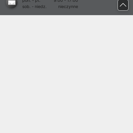
pon. - pt.
9:00 - 17:00
sob. - niedz.
nieczynne
pomoc@proline.pl
Dołącz do nas
Zgłoś błąd na stronie
Proline SA z siedzibą w Mirkowie (55-095), przy ul. Brzozowej 5,
wpisana do rejestru przedsiębiorców Krajowego Rejestru Sądowego
przez Sąd Rejonowy dla Wrocławia-Fabrycznej we Wrocławiu, VI
Wydział Gospodarczy Krajowego Rejestru Sądowego pod nr KRS:
0000282071, NIP: 8951898022, REGON: 020482041, BDO:
000437899. Kapitał zakładowy Spółki wynosi 500000,00 zł i został
on opłacony w całości.
© proline 1996 - 2026. Wszelkie prawa zastrzeżone.