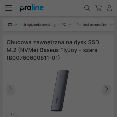
Urządzenia peryferyjne PC
Pamięci przenośne
Obudowa zewnętrzna na dysk SSD
M.2 (NVMe) Baseus FlyJoy - szara
(B00760600811-01)
Poprzedni
Na
1 z 6