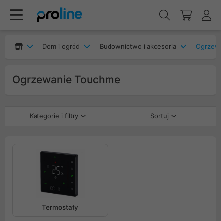
Dom i ogród
Budownictwo i akcesoria
Ogrzew
Ogrzewanie Touchme
Kategorie i filtry
Sortuj
Termostaty