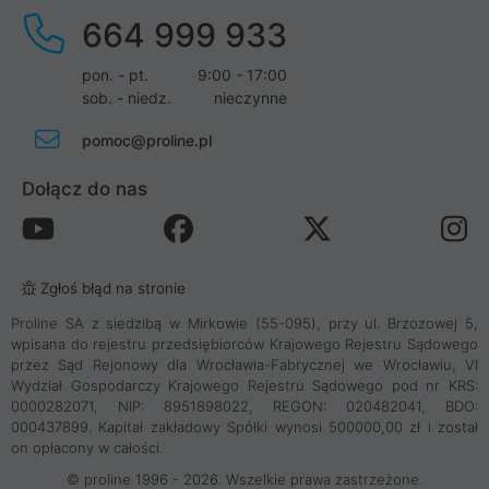
664 999 933
pon. - pt.
9:00 - 17:00
sob. - niedz.
nieczynne
pomoc@proline.pl
Dołącz do nas
Zgłoś błąd na stronie
Proline SA z siedzibą w Mirkowie (55-095), przy ul. Brzozowej 5,
wpisana do rejestru przedsiębiorców Krajowego Rejestru Sądowego
przez Sąd Rejonowy dla Wrocławia-Fabrycznej we Wrocławiu, VI
Wydział Gospodarczy Krajowego Rejestru Sądowego pod nr KRS:
0000282071, NIP: 8951898022, REGON: 020482041, BDO:
000437899. Kapitał zakładowy Spółki wynosi 500000,00 zł i został
on opłacony w całości.
© proline 1996 - 2026. Wszelkie prawa zastrzeżone.