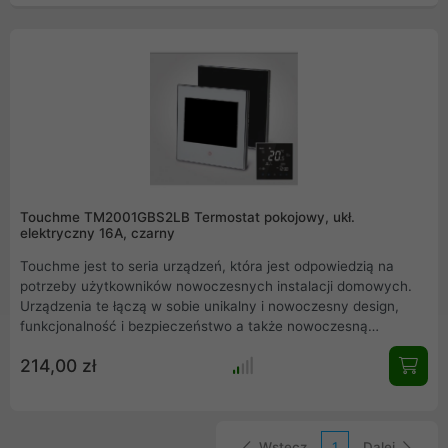
Touchme TM2001GBS2LB Termostat pokojowy, ukł.
elektryczny 16A, czarny
Touchme jest to seria urządzeń, która jest odpowiedzią na
potrzeby użytkowników nowoczesnych instalacji domowych.
Urządzenia te łączą w sobie unikalny i nowoczesny design,
funkcjonalność i bezpieczeństwo a także nowoczesną
technologię. W ofercie producenta znajdują się klasyczne
214,00 zł
panele i włączniki wykonane z tworzywa a także wykonane z
aluminium czy nawet ze szkła hartowanego.
Wstecz
1
Dalej