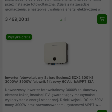
przez instalację fotowoltaiczną. Działają na zasadzie
gromadzenia, a następnie uwalniania energii elektrycznej w
odpowiednim momencie. Słońce nie świeci 24 godziny na
3 499,00 zł
dobę, a w większości gospodarstw domowych najwięcej
energii zużywa się rano i wieczorem w momencie niedużego
nasłonecznienia. Warto więc wytwarzać energię w
sprzyjających warunkach, aby później wykorzystać ją właśnie
Wysyłka gratis
w godzinach największego zużycia prądu. Pozwoli nam to
zoptymalizować zużycie prądu i zyskać niezależność
energetyczną.
Inwerter fotowoltaiczny Salicru Equinox2 EQX2 3001-S
3000VA 3900W falownik 1 fazowy 60Vdc 1xMPPT 13A
Nowoczesny inwerter fotowoltaiczny 3000W to kluczowy
element każdej instalacji PV, gwarantujący maksymalne
wykorzystanie energii słonecznej. Dzięki wejściu DC do 500V,
mocy 3900W oraz zaawansowanemu systemowi MPPT w
zakresie 80450Vdc, urządzenie osiąga wydajność 97,5% przy