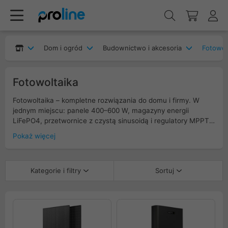
Dom i ogród
Budownictwo i akcesoria
Fotowol
Fotowoltaika
Fotowoltaika – kompletne rozwiązania do domu i firmy. W
jednym miejscu: panele 400–600 W, magazyny energii
LiFePO4, przetwornice z czystą sinusoidą i regulatory MPPT o
wysokiej sprawności, akcesoria i narzędzia do
Pokaż więcej
montażu/serwisu oraz kable solarne i złącza MC4 (EN
50618/IEC 62930). Skorzystaj z konfiguratorów i filtrów,
dobierz moc do profilu zużycia i dachu. Gwarancje 25–30 lat,
Kategorie i filtry
Sortuj
szybka dostawa, wsparcie techniczne. Zwiększ
autokonsumpcję, chroń się przed blackoutem, optymalizuj
taryfy.