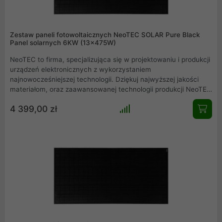
Zestaw paneli fotowoltaicznych NeoTEC SOLAR Pure Black
Panel solarnych 6KW (13x475W)
NeoTEC to firma, specjalizująca się w projektowaniu i produkcji
urządzeń elektronicznych z wykorzystaniem
najnowocześniejszej technologii. Dziękuj najwyższej jakości
materiałom, oraz zaawansowanej technologii produkcji NeoTEC
dołączył do grona czołowych producentów paneli słonecznych
4 399,00 zł
na świecie. Model ten oferuje moc 475W/p. Seria Pure Black
odznacza się jednolitym, czarnym kolorem całego panelu
fotowoltaicznego.