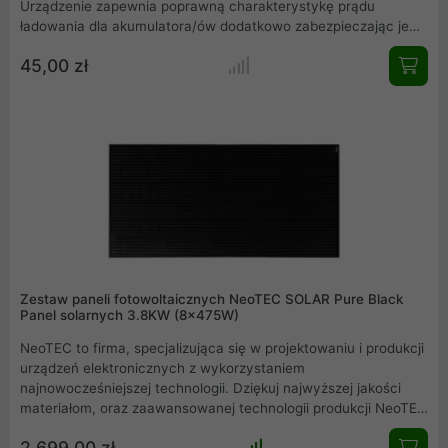
Urządzenie zapewnia poprawną charakterystykę prądu
ładowania dla akumulatora/ów dodatkowo zabezpieczając je
przed zbyt głębokim rozładowaniem lub przeładowaniem.
45,00 zł
Regulatory solarne SOL PWM można używać do instalacji z
baterią słoneczną i akumulatorami 12 lub 24V.
Zestaw paneli fotowoltaicznych NeoTEC SOLAR Pure Black
Panel solarnych 3.8KW (8x475W)
NeoTEC to firma, specjalizująca się w projektowaniu i produkcji
urządzeń elektronicznych z wykorzystaniem
najnowocześniejszej technologii. Dziękuj najwyższej jakości
materiałom, oraz zaawansowanej technologii produkcji NeoTEC
dołączył do grona czołowych producentów paneli słonecznych
2 699,00 zł
na świecie. Model ten oferuje moc 475W/p. Seria Pure Black