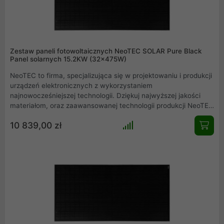
Zestaw paneli fotowoltaicznych NeoTEC SOLAR Pure Black
Panel solarnych 15.2KW (32x475W)
NeoTEC to firma, specjalizująca się w projektowaniu i produkcji
urządzeń elektronicznych z wykorzystaniem
najnowocześniejszej technologii. Dziękuj najwyższej jakości
materiałom, oraz zaawansowanej technologii produkcji NeoTEC
dołączył do grona czołowych producentów paneli słonecznych
10 839,00 zł
na świecie. Model ten oferuje moc 475W/p. Seria Pure Black
odznacza się jednolitym, czarnym kolorem całego panelu
fotowoltaicznego.