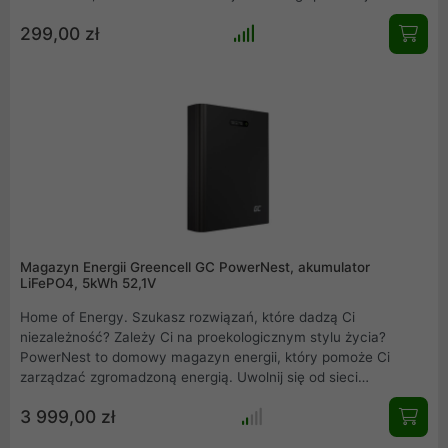
dołączył do grona czołowych producentów paneli słonecznych
299,00 zł
na świecie. Model ten oferuje moc 475W/p. Seria Pure Black
odznacza się jednolitym, czarnym kolorem całego panelu
fotowoltaicznego.
Magazyn Energii Greencell GC PowerNest, akumulator
LiFePO4, 5kWh 52,1V
Home of Energy. Szukasz rozwiązań, które dadzą Ci
niezależność? Zależy Ci na proekologicznym stylu życia?
PowerNest to domowy magazyn energii, który pomoże Ci
zarządzać zgromadzoną energią. Uwolnij się od sieci
energetycznej i działaj po swojemu! Rób to, co lubisz. Żyj
3 999,00 zł
ekologicznie. Korzystaj z zapasu energii.PowerNest wspiera
przydomową instalację i pomoże Ci wykorzystać pełny