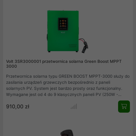
potencjał fotowoltaiki.
Volt 3SR3000001 przetwornica solarna Green Boost MPPT
3000
Przetwornica solarna typu GREEN BOOST MPPT-3000 służy do
zasilania urządzeń grzewczych bezpośrednio z paneli
solarnych PV. System jest bardzo prosty oraz funkcjonalny.
Wymagane jest od 4 do 9 klasycznych paneli PV (250W -
400W), które będą podłączone szeregowo, a ich sumaryczne
910,00 zł
napięcie będzie w zakresie od 120 V do 350 V.