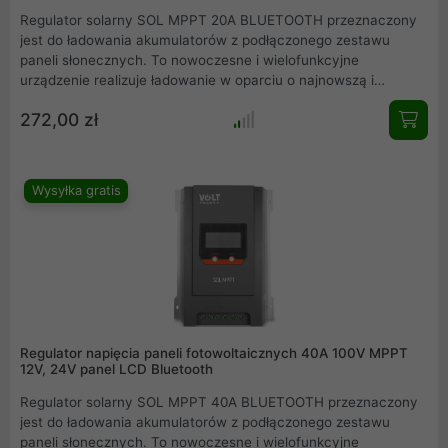
Regulator solarny SOL MPPT 20A BLUETOOTH przeznaczony
jest do ładowania akumulatorów z podłączonego zestawu
paneli słonecznych. To nowoczesne i wielofunkcyjne
urządzenie realizuje ładowanie w oparciu o najnowszą i
najwydajniejszą technologię ładowania MPPT. Dzięki
272,00 zł
optymalizacji procesu ładowania, regulator skutecznie wydłuża
żywotność akumulatorów w stosunku do standardowych
regulatorów PWM. Model SOL MPPT 20A wyposażony jest w
funkcję komunikacji bezprzewodowej, dzięki czemu można
Wysyłka gratis
zdalnie sterować i podglądać parametry pracy regulatora.
Regulator napięcia paneli fotowoltaicznych 40A 100V MPPT
12V, 24V panel LCD Bluetooth
Regulator solarny SOL MPPT 40A BLUETOOTH przeznaczony
jest do ładowania akumulatorów z podłączonego zestawu
paneli słonecznych. To nowoczesne i wielofunkcyjne