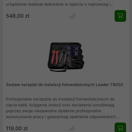
urządzenie realizuje ładowanie w oparciu o najnowszą i
najwydajniejszą technologię ładowania MPPT. Dzięki
548,00 zł
optymalizacji procesu ładowania, regulator skutecznie wydłuża
żywotność akumulatorów w stosunku do standardowych
regulatorów PWM. Model SOL MPPT 40A wyposażony jest w
funkcję komunikacji bezprzewodowej, dzięki czemu można
zdalnie sterować i podglądać parametry pracy regulatora.
Zestaw narzędzi do instalacji fotowoltaicznych Leader TB002
Profesjonalne narzędzia do instalacji fotowoltaicznych do
cięcia kabli, ściągania izolacji oraz zaciskania umożliwiają
poprzez swoje niezawodne działanie profesjonalne
wykonywanie pracy i gwarantują spełnienie odpowiednich
wymagań. Zestaw narzędzi zawiera: zaciskarkę, nożyce do
119,00 zł
kabli, 1 parę kluczy MC4, 1 parę złączy MC4.