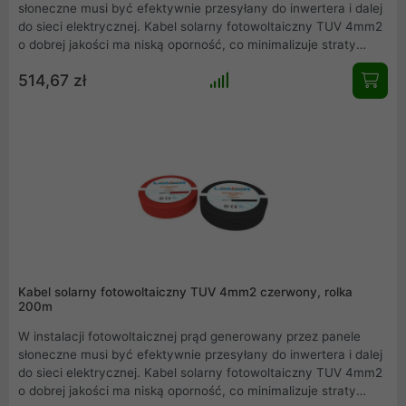
słoneczne musi być efektywnie przesyłany do inwertera i dalej
do sieci elektrycznej. Kabel solarny fotowoltaiczny TUV 4mm2
o dobrej jakości ma niską oporność, co minimalizuje straty
energetyczne podczas przesyłania prądu. Dzięki temu
514,67 zł
zyskujemy wyższą wydajność i maksymalne wykorzystanie
energii wyprodukowanej przez panele. Inwestycja w dobry
kabel do instalacji fotowoltaicznych to zdecydowanie
opłacalna decyzja, która przynosi szereg korzyści, takich jak
większa wydajność, bezpieczeństwo, trwałość oraz ochrona
środowiska.
Kabel solarny fotowoltaiczny TUV 4mm2 czerwony, rolka
200m
W instalacji fotowoltaicznej prąd generowany przez panele
słoneczne musi być efektywnie przesyłany do inwertera i dalej
do sieci elektrycznej. Kabel solarny fotowoltaiczny TUV 4mm2
o dobrej jakości ma niską oporność, co minimalizuje straty