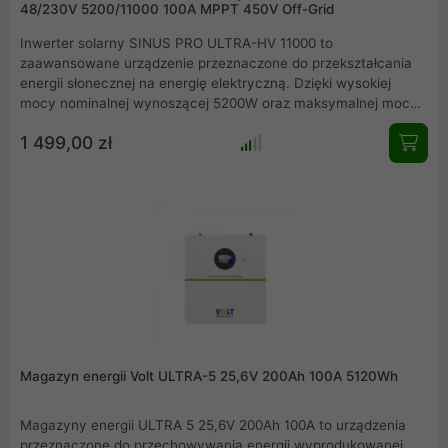
48/230V 5200/11000 100A MPPT 450V Off-Grid
Inwerter solarny SINUS PRO ULTRA-HV 11000 to
zaawansowane urządzenie przeznaczone do przekształcania
energii słonecznej na energię elektryczną. Dzięki wysokiej
mocy nominalnej wynoszącej 5200W oraz maksymalnej mocy
11000W, urządzenie to jest idealne do zasilania różnorodnych
1 499,00 zł
urządzeń w gospodarstwie domowym, biurze czy warsztacie.
Jego napięcie wejściowe wynosi 48V, a wyjściowe 230V, co
sprawia, że jest kompatybilny z większością standardowych
urządzeń elektrycznych. Wyposażony w zaawansowany
regulator solarny MPPT o prądzie 100A i napięciu 450VDC,
inwerter maksymalizuje efektywność pozyskiwania energii z
paneli słonecznych, dostosowując się do zmieniających się
warunków oświetleniowych.
Magazyn energii Volt ULTRA-5 25,6V 200Ah 100A 5120Wh
Magazyny energii ULTRA 5 25,6V 200Ah 100A to urządzenia
przeznaczone do przechowywania energii wyprodukowanej