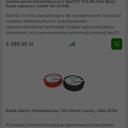
Zestaw paneli fotowoltaicznych NeoTEC SOLAR Pure Black
Panel solarnych 7.6KW (16x475W)
NeoTEC to firma, specjalizująca się w projektowaniu i produkcji
urządzeń elektronicznych z wykorzystaniem
najnowocześniejszej technologii. Dziękuj najwyższej jakości
materiałom, oraz zaawansowanej technologii produkcji NeoTEC
dołączył do grona czołowych producentów paneli słonecznych
5 399,00 zł
na świecie. Model ten oferuje moc 475W/p. Seria Pure Black
odznacza się jednolitym, czarnym kolorem całego panelu
fotowoltaicznego.
Kabel solarny fotowoltaiczny TUV 4mm2 czarny, rolka 200m
W instalacji fotowoltaicznej prąd generowany przez panele