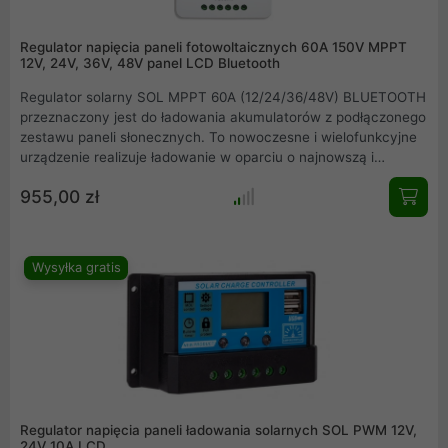
Regulator napięcia paneli fotowoltaicznych 60A 150V MPPT
12V, 24V, 36V, 48V panel LCD Bluetooth
Regulator solarny SOL MPPT 60A (12/24/36/48V) BLUETOOTH
przeznaczony jest do ładowania akumulatorów z podłączonego
zestawu paneli słonecznych. To nowoczesne i wielofunkcyjne
urządzenie realizuje ładowanie w oparciu o najnowszą i
najwydajniejszą technologię ładowania MPPT. Dzięki
955,00 zł
optymalizacji procesu ładowania, regulator skutecznie wydłuża
żywotność akumulatorów w stosunku do standardowych
regulatorów PWM. Model SOL MPPT 60A (12/24/36/48V)
wyposażony jest w funkcję komunikacji bezprzewodowej,
Wysyłka gratis
dzięki czemu można zdalnie sterować i podglądać parametry
pracy regulatora.
Regulator napięcia paneli ładowania solarnych SOL PWM 12V,
24V 10A LCD