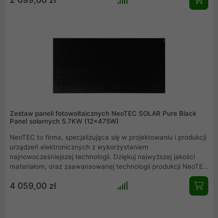
odznacza się jednolitym, czarnym kolorem całego panelu
fotowoltaicznego.
Zestaw paneli fotowoltaicznych NeoTEC SOLAR Pure Black
Panel solarnych 5.7KW (12x475W)
NeoTEC to firma, specjalizująca się w projektowaniu i produkcji
urządzeń elektronicznych z wykorzystaniem
najnowocześniejszej technologii. Dziękuj najwyższej jakości
materiałom, oraz zaawansowanej technologii produkcji NeoTEC
dołączył do grona czołowych producentów paneli słonecznych
4 059,00 zł
na świecie. Model ten oferuje moc 475W/p. Seria Pure Black
odznacza się jednolitym, czarnym kolorem całego panelu
fotowoltaicznego.