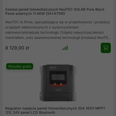
Zestaw paneli fotowoltaicznych NeoTEC SOLAR Pure Black
Panel solarnych 11.4KW (24x475W)
NeoTEC to firma, specjalizująca się w projektowaniu i produkcji
urządzeń elektronicznych z wykorzystaniem
najnowocześniejszej technologii. Dziękuj najwyższej jakości
materiałom, oraz zaawansowanej technologii produkcji NeoTEC
dołączył do grona czołowych producentów paneli słonecznych
8 129,00 zł
na świecie. Model ten oferuje moc 475W/p. Seria Pure Black
odznacza się jednolitym, czarnym kolorem całego panelu
fotowoltaicznego.
Wysyłka gratis
Regulator napięcia paneli fotowoltaicznych 20A 100V MPPT
12V, 24V panel LCD Bluetooth