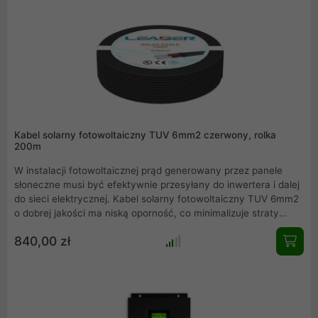
opłacalna decyzja, która przynosi szereg korzyści, takich jak
większa wydajność, bezpieczeństwo, trwałość oraz ochrona
środowiska.
Kabel solarny fotowoltaiczny TUV 6mm2 czerwony, rolka
200m
W instalacji fotowoltaicznej prąd generowany przez panele
słoneczne musi być efektywnie przesyłany do inwertera i dalej
do sieci elektrycznej. Kabel solarny fotowoltaiczny TUV 6mm2
o dobrej jakości ma niską oporność, co minimalizuje straty
energetyczne podczas przesyłania prądu. Dzięki temu
840,00 zł
zyskujemy wyższą wydajność i maksymalne wykorzystanie
energii wyprodukowanej przez panele. Inwestycja w dobry
kabel do instalacji fotowoltaicznych to zdecydowanie
opłacalna decyzja, która przynosi szereg korzyści, takich jak
większa wydajność, bezpieczeństwo, trwałość oraz ochrona
środowiska.