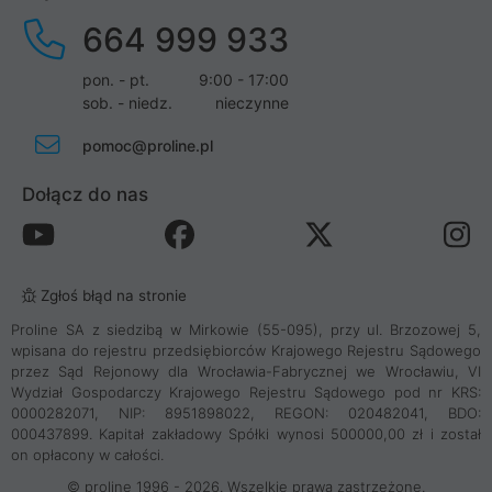
664 999 933
pon. - pt.
9:00 - 17:00
sob. - niedz.
nieczynne
pomoc@proline.pl
Dołącz do nas
Zgłoś błąd na stronie
Proline SA z siedzibą w Mirkowie (55-095), przy ul. Brzozowej 5,
wpisana do rejestru przedsiębiorców Krajowego Rejestru Sądowego
przez Sąd Rejonowy dla Wrocławia-Fabrycznej we Wrocławiu, VI
Wydział Gospodarczy Krajowego Rejestru Sądowego pod nr KRS:
0000282071, NIP: 8951898022, REGON: 020482041, BDO:
000437899. Kapitał zakładowy Spółki wynosi 500000,00 zł i został
on opłacony w całości.
© proline 1996 - 2026. Wszelkie prawa zastrzeżone.