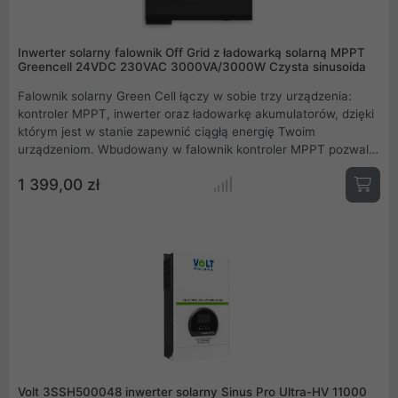
Inwerter solarny falownik Off Grid z ładowarką solarną MPPT
Greencell 24VDC 230VAC 3000VA/3000W Czysta sinusoida
Falownik solarny Green Cell łączy w sobie trzy urządzenia:
kontroler MPPT, inwerter oraz ładowarkę akumulatorów, dzięki
którym jest w stanie zapewnić ciągłą energię Twoim
urządzeniom. Wbudowany w falownik kontroler MPPT pozwala
na przetworzenie energii pozyskanej z paneli solarnych na prąd
1 399,00 zł
o odpowiednich parametrach potrzebnych do naładowania
akumulatorów i zasilania urządzeń w Twoim domu.
Volt 3SSH500048 inwerter solarny Sinus Pro Ultra-HV 11000