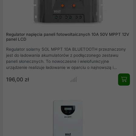
Regulator napięcia paneli fotowoltaicznych 10A 50V MPPT 12V
panel LCD
Regulator solarny SOL MPPT 10A BLUETOOTH przeznaczony
jest do ładowania akumulatorów z podłączonego zestawu
paneli słonecznych. To nowoczesne i wielofunkcyjne
urządzenie realizuje ładowanie w oparciu o najnowszą i
najwydajniejszą technologię ładowania MPPT. Dzięki
196,00 zł
optymalizacji procesu ładowania, regulator skutecznie wydłuża
żywotność akumulatorów w stosunku do standardowych
regulatorów PWM.