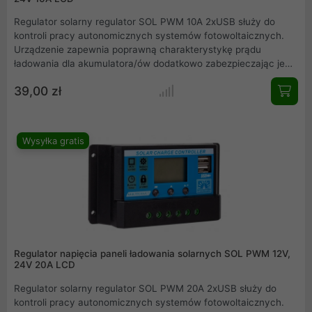
Regulator solarny regulator SOL PWM 10A 2xUSB służy do
kontroli pracy autonomicznych systemów fotowoltaicznych.
Urządzenie zapewnia poprawną charakterystykę prądu
ładowania dla akumulatora/ów dodatkowo zabezpieczając je
przed zbyt głębokim rozładowaniem lub przeładowaniem.
39,00 zł
Regulatory solarne SOL PWM można używać do instalacji z
baterią słoneczną i akumulatorami 12 lub 24V.
Wysyłka gratis
Regulator napięcia paneli ładowania solarnych SOL PWM 12V,
24V 20A LCD
Regulator solarny regulator SOL PWM 20A 2xUSB służy do
kontroli pracy autonomicznych systemów fotowoltaicznych.