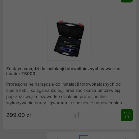
Zestaw narzędzi do instalacji fotowoltaicznych w walizce
Leader TB003
Profesjonalne narzędzia do instalacji fotowoltaicznych do
cięcia kabli, ściągania izolacji oraz zaciskania umożliwiają
poprzez swoje niezawodne działanie profesjonalne
wykonywanie pracy i gwarantują spełnienie odpowiednich
wymagań. Zestaw narzedzi do instalacji fotowoltaicznych, w
299,00 zł
zestawie : zaciskarka, ściągacz izolacji, nóż, klucz do złączy.