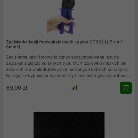
Zaciskarka kabli fotowoltaicznych Leader CT002 (2.5 / 4 /
6mm2)
Zaciskarka kabli fotowoltaicznych przystosowana jest do
zaciskania złączy solarnych typu MC4 (zarówno męskich jak i
żeńskich) na wielodrutowych miedzianych kablach solarnych.
Narzędzie wyposażone jest w trzy niezależne gniazda robocze
służące do precyzyjnego zakańczania kabli solarnych o
69,00 zł
przekroju 2,5/4/6 mm2 .