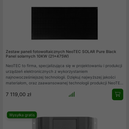
ziemi, ukąszenie zwierząt itp.) poza normalnym użytkowaniem
kabel gwarantuje 25 lat użytkowania.
Zestaw paneli fotowoltaicznych NeoTEC SOLAR Pure Black
Panel solarnych 10KW (21x475W)
NeoTEC to firma, specjalizująca się w projektowaniu i produkcji
urządzeń elektronicznych z wykorzystaniem
najnowocześniejszej technologii. Dziękuj najwyższej jakości
materiałom, oraz zaawansowanej technologii produkcji NeoTEC
dołączył do grona czołowych producentów paneli słonecznych
7 119,00 zł
na świecie. Model ten oferuje moc 475W/p. Seria Pure Black
odznacza się jednolitym, czarnym kolorem całego panelu
fotowoltaicznego.
Wysyłka gratis