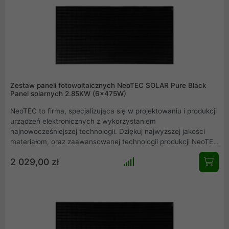
Zestaw paneli fotowoltaicznych NeoTEC SOLAR Pure Black
Panel solarnych 2.85KW (6x475W)
NeoTEC to firma, specjalizująca się w projektowaniu i produkcji
urządzeń elektronicznych z wykorzystaniem
najnowocześniejszej technologii. Dziękuj najwyższej jakości
materiałom, oraz zaawansowanej technologii produkcji NeoTEC
dołączył do grona czołowych producentów paneli słonecznych
2 029,00 zł
na świecie. Model ten oferuje moc 475W/p. Seria Pure Black
odznacza się jednolitym, czarnym kolorem całego panelu
fotowoltaicznego.