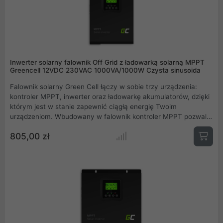
Inwerter solarny falownik Off Grid z ładowarką solarną MPPT
Greencell 12VDC 230VAC 1000VA/1000W Czysta sinusoida
Falownik solarny Green Cell łączy w sobie trzy urządzenia:
kontroler MPPT, inwerter oraz ładowarkę akumulatorów, dzięki
którym jest w stanie zapewnić ciągłą energię Twoim
urządzeniom. Wbudowany w falownik kontroler MPPT pozwala
na przetworzenie energii pozyskanej z paneli solarnych na prąd
805,00 zł
o odpowiednich parametrach potrzebnych do naładowania
akumulatorów i zasilania urządzeń w Twoim domu.