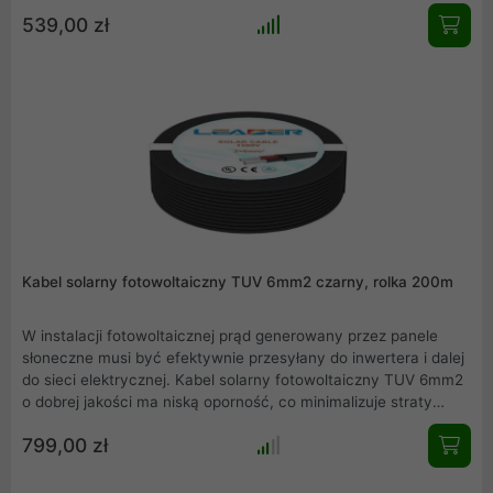
energetyczne podczas przesyłania prądu. Dzięki temu
539,00 zł
zyskujemy wyższą wydajność i maksymalne wykorzystanie
energii wyprodukowanej przez panele. Inwestycja w dobry
kabel do instalacji fotowoltaicznych to zdecydowanie
opłacalna decyzja, która przynosi szereg korzyści, takich jak
większa wydajność, bezpieczeństwo, trwałość oraz ochrona
środowiska.
Kabel solarny fotowoltaiczny TUV 6mm2 czarny, rolka 200m
W instalacji fotowoltaicznej prąd generowany przez panele
słoneczne musi być efektywnie przesyłany do inwertera i dalej
do sieci elektrycznej. Kabel solarny fotowoltaiczny TUV 6mm2
o dobrej jakości ma niską oporność, co minimalizuje straty
energetyczne podczas przesyłania prądu. Dzięki temu
799,00 zł
zyskujemy wyższą wydajność i maksymalne wykorzystanie
energii wyprodukowanej przez panele. Inwestycja w dobry
kabel do instalacji fotowoltaicznych to zdecydowanie