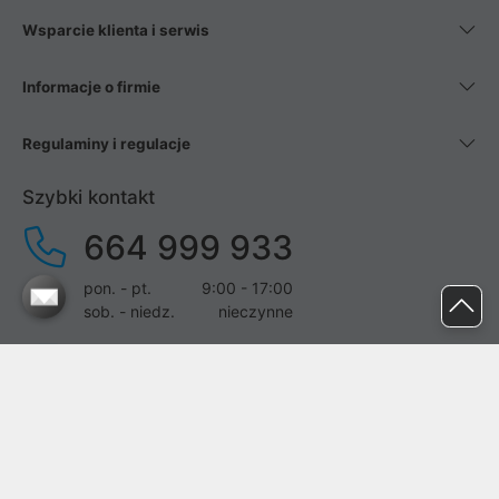
Wsparcie klienta i serwis
Informacje o firmie
Regulaminy i regulacje
Szybki kontakt
664 999 933
pon. - pt.
9:00 - 17:00
sob. - niedz.
nieczynne
pomoc@proline.pl
Dołącz do nas