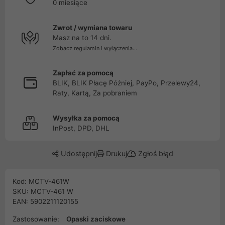
0 miesiące
Zwrot / wymiana towaru
Masz na to 14 dni.
Zobacz regulamin i wyłączenia...
Zapłać za pomocą
BLIK, BLIK Płacę Później, PayPo, Przelewy24,
Raty, Kartą, Za pobraniem
Wysyłka za pomocą
InPost, DPD, DHL
Udostępnij
Drukuj
Zgłoś błąd
Kod: MCTV-461W
SKU: MCTV-461 W
EAN: 5902211120155
Zastosowanie:
Opaski zaciskowe