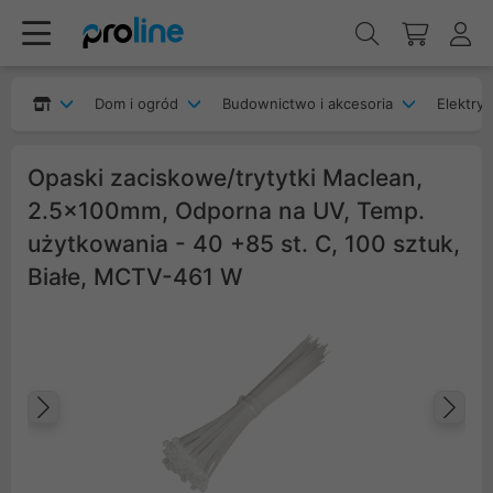
Dom i ogród
Budownictwo i akcesoria
Elektryk
Opaski zaciskowe/trytytki Maclean,
2.5x100mm, Odporna na UV, Temp.
użytkowania - 40 +85 st. C, 100 sztuk,
Białe, MCTV-461 W
Poprzedni
Na