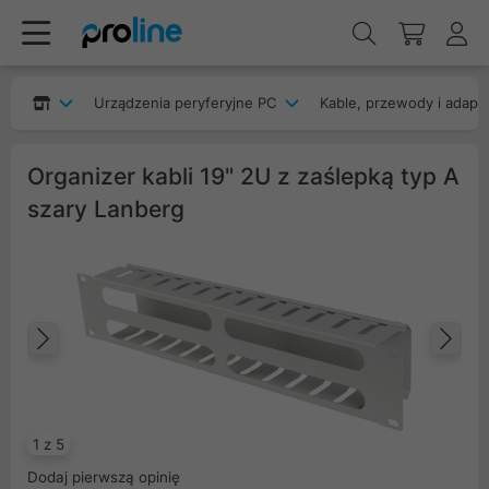
Urządzenia peryferyjne PC
Kable, przewody i adapt
Organizer kabli 19" 2U z zaślepką typ A
szary Lanberg
Poprzedni
Na
1 z 5
Dodaj pierwszą opinię