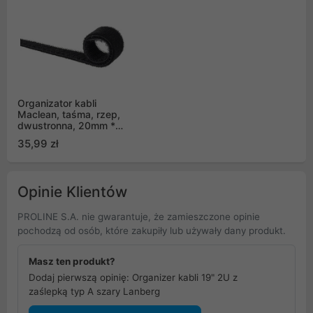
Organizator kabli
Maclean, taśma, rzep,
dwustronna, 20mm *
15.3m, czarna, MCTV-
35,99 zł
542
Opinie Klientów
PROLINE S.A. nie gwarantuje, że zamieszczone opinie
pochodzą od osób, które zakupiły lub używały dany produkt.
Masz ten produkt?
Dodaj pierwszą opinię: Organizer kabli 19" 2U z
zaślepką typ A szary Lanberg