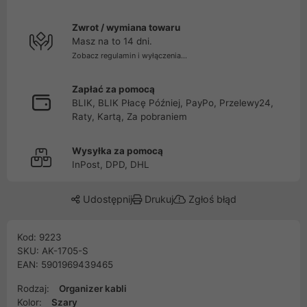
Zwrot / wymiana towaru
Masz na to 14 dni.
Zobacz regulamin i wyłączenia...
Zapłać za pomocą
BLIK, BLIK Płacę Później, PayPo, Przelewy24,
Raty, Kartą, Za pobraniem
Wysyłka za pomocą
InPost, DPD, DHL
Udostępnij
Drukuj
Zgłoś błąd
Kod: 9223
SKU: AK-1705-S
EAN: 5901969439465
Rodzaj:
Organizer kabli
Kolor:
Szary