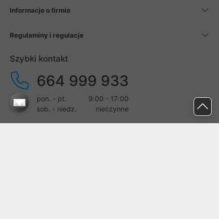
Informacje o firmie
Regulaminy i regulacje
Szybki kontakt
664 999 933
pon. - pt.
9:00 - 17:00
sob. - niedz.
nieczynne
pomoc@proline.pl
Dołącz do nas
Zgłoś błąd na stronie
Proline SA z siedzibą w Mirkowie (55-095), przy ul. Brzozowej 5,