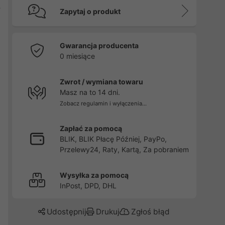
y
Zapytaj o produkt
Gwarancja producenta
0 miesiące
Zwrot / wymiana towaru
Masz na to 14 dni.
Zobacz regulamin i wyłączenia...
Zapłać za pomocą
BLIK, BLIK Płacę Później, PayPo,
Przelewy24, Raty, Kartą, Za pobraniem
Wysyłka za pomocą
InPost, DPD, DHL
Udostępnij
Drukuj
Zgłoś błąd