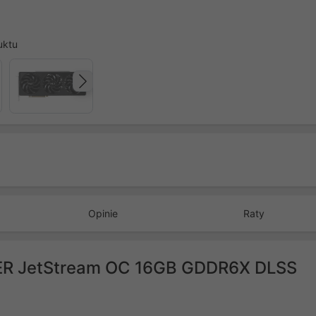
uktu
Następny
Opinie
Raty
PER JetStream OC 16GB GDDR6X DLSS