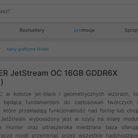
Bestsellery
pro
mocje
Sprzę
Karty graficzne Nvidia
UPER JetStream OC 16GB GDDR6X
)
w kolorze jet-black i geometrycznych wzorach, t
a, będąca fundamentem do zastosowań twórczych 
 które przekładają funkcjonalność nad formę lub chc
 JetStream wyposażony jest w szyty na miarę modu
e Hunter oraz ultraszeroka miedziana baza oferuj
 gracze mogli przemknąć przez wszystkie nadchodząc