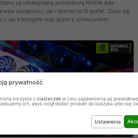
dzane są ultrawydajną architekturą NVIDIA Ada
sie wydajności, jak i opartej na SI grafiki. Ciesz się
i z ray tracingiem oraz grami z ultrawysokim
ją prywatność
trona korzysta z
ciasteczek
w celu zapewnienia jej prawidłowe
rzebujemy ich, abyś mógł dodać produkt do koszyka albo się z
Akce
Ustawienia