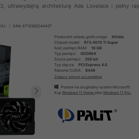
 ultrawydajną architekturę Ada Lovelace i pełny ra
43J
EAN: 4710562244427
Producent układu graficznego:
NVidia
Chipset model:
RTX 4070 Ti Super
Ilość pamięci RAM:
16 GB
Typ pamięci:
GDDR6X
Szyna pamięci:
256 bit
Typ złącza:
PCI Express 4.0
Rdzenie CUDA:
8448
Zobacz więcej szczegółów
Postaw na oryginalny system Microsoft!
Kup
Windows 11 Home
albo
Windows 11 Pro
.
Następny