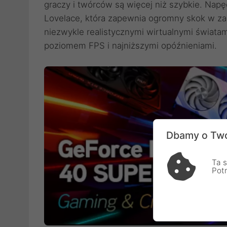
graczy i twórców są więcej niż szybkie. Napę
Lovelace, która zapewnia ogromny skok w zakre
niezwykle realistycznymi wirtualnymi światam
poziomem FPS i najniższymi opóźnieniami.
Dbamy o Two
Ta s
Pot