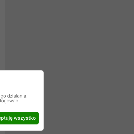
go działania.
alogować.
ptuję wszystko