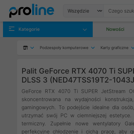
Produkty
Kategorie
Nowości
Producenci
Podzespoły komputerowe
Karty graficzne
Kategorie
Palit GeForce RTX 4070 Ti S
DLSS 3 (NED47TSS19T2-1043J
GeForce RTX 4070 Ti SUPER JetStream OC 
skoncentrowana na wydajności konstrukcj
gamingowych. To podejście idealne dla osób,
utrzymać swój PC w ciemniejszej estetyce.
termiczny. Zupełnie nowe wentylatory Gal
perfekcyjne chłodzenie i cichą pracę, aby