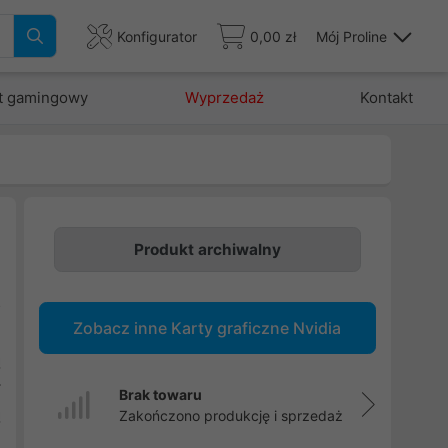
Konfigurator
0,00 zł
Mój Proline
t gamingowy
Wyprzedaż
Kontakt
Produkt archiwalny
o
Zobacz inne Karty graficzne Nvidia
i
ą
ł
Brak towaru
ą
Zakończono produkcję i sprzedaż
e