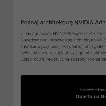
Poznaj architekturę NVIDIA Ada
Układy graficzne NVIDIA GeForce RTX z serii 
Napędzane są ultrawydajną architekturą NVI
zakresie wydajności, jak i opartej na SI grafi
światami z ray tracingiem oraz grami z ultr
Odkryj nowe, rewolucyjne sposoby tworzenia 