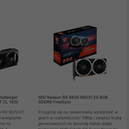
ostki RDNA 4,
chłodzenia WINDFORCE z wentylatorami
nia
Hawk gwarantuje optymalne temperatury.
az 16 GB
Futurystyczny design serii GAMING z RGB,
zrównaną
wsparcie dla 8K, DisplayPort 2.1a i HDMI 2.1b
styczny design
dopełniają całości, oferując immersyjne
uktów w
doznania i styl.
hallenger
MSI Radeon RX 6600 MECH 2X 8GB
T CL 16G)
GDDR6 FreeSync
n RX 9070 XT
Przygotuj się na niesamowitą wydajność w
rozwiązanie
grach w rozdzielczości 1080p i zwiększ liczbę
rte na
generowanych na sekundę klatek dzięki