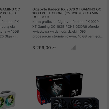
T GAMING OC
Gigabyte Radeon RX 9070 XT GAMING OC
P PCIe5.0
16GB PCI-E GDDR6 (GV-R9070XTGAMING
GD
OC-16GD)
te Radeon RX
Karta graficzna Gigabyte Radeon RX 9070
rzoną dla
XT Gaming OC 16GB PCI-E GDDR6 oferuje
żona w 16GB
wyjątkową wydajność dzięki 4096
20 Gbps) i
procesorom strumieniowym, 16 GB pamięci
, jest gotowa
GDDR6 i interfejsowi PCI-E 5.0. Osiąga
cyjny system
rozdzielczość do 7680x4320, obsługuje
3 299,00 zł
ylatorami
wielomonitorowość i zapewnia cichą pracę
mperatury.
dzięki zaawansowanemu systemowi
MING z RGB,
chłodzenia. Dodatkowo, posiada RGB, tryb
1a i HDMI 2.1b
DUAL BIOS oraz zalecane zasilanie 850W, z
mersyjne
wyjściami DisplayPort 2.1a i HDMI 2.1b.