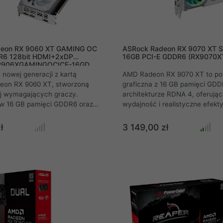
deon RX 9060 XT GAMING OC
ASRock Radeon RX 9070 XT S
R6 128bit HDMI+2xDP
16GB PCI-E GDDR6 (RX9070XT
-R906XGAMINGOCICE-16GD
 nowej generacji z kartą
AMD Radeon RX 9070 XT to pot
deon RX 9060 XT, stworzoną
graficzna z 16 GB pamięci GDD
ej wymagających graczy.
architekturze RDNA 4, oferują
w 16 GB pamięci GDDR6 oraz
wydajność i realistyczne efekty
y system chłodzenia
Dzięki zaawansowanemu śledze
innowacyjnymi wentylatorami
technologii AMD FidelityFX Sup
ł
3 149,00 zł
a niezrównaną stabilność i
4 oraz wsparciu dla PCI Expres
atury. Dzięki wsparciu dla PCI
9070 XT zapewnia płynne i wci
raz technologii Radiance
wrażenia w grach. Dodatkowo, 
e, zyskujesz obraz najwyższej
innowacyjnym rozwiązaniom ch
ołączenie futurystycznego
karta oferuje niezrównaną wyd
 warrior z bezkompromisową
utrzymując niskie temperatury i
la platformy AM5.