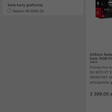
Seria karty graficznej
Radeon RX 9000
(6)
ASRock Rade
Dark 16GB P
16G)
Poznaj moc k
RX 9070 XT S
(RX9070XT SL
entuzjastów 
szybkiej pam
chłodzenie St
3 399,00 z
absolutną pły
wyższych. To 
najwyższy poz