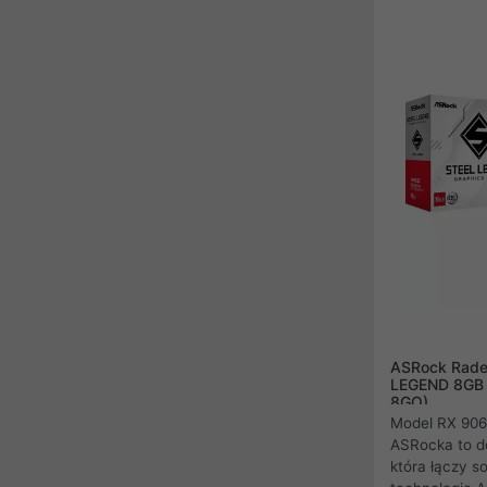
właściwym w
Radeon RX 76
potężną wydaj
tracingu w cz
Radeon RX 76
wysoką liczbą
nawet płynną
ASRock Rade
LEGEND 8GB 
8GO)
Model RX 906
ASRocka to d
która łączy s