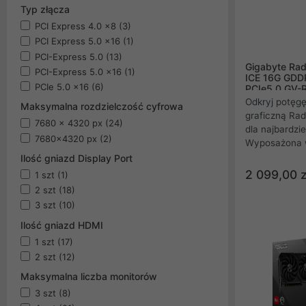
Typ złącza
PCI Express 4.0 x8
(3)
PCI Express 5.0 x16
(1)
PCI-Express 5.0
(13)
Gigabyte Ra
PCI-Express 5.0 x16
(1)
ICE 16G GDD
PCIe 5.0 x16
(6)
PCIe5.0 GV
Odkryj potęgę
Maksymalna rozdzielczość cyfrowa
graficzną Ra
7680 x 4320 px
(24)
dla najbardzi
7680x4320 px
(2)
Wyposażona 
zaawansowan
Ilość gniazd Display Port
WINDFORCE z 
2 099,00 z
1 szt
(1)
Hawk, zapewni
2 szt
(18)
niskie temper
3 szt
(10)
Express 5.0 o
Ilość gniazd HDMI
Display Engin
jakości. To p
1 szt
(17)
designu mech
2 szt
(12)
wydajnością d
Maksymalna liczba monitorów
3 szt
(8)