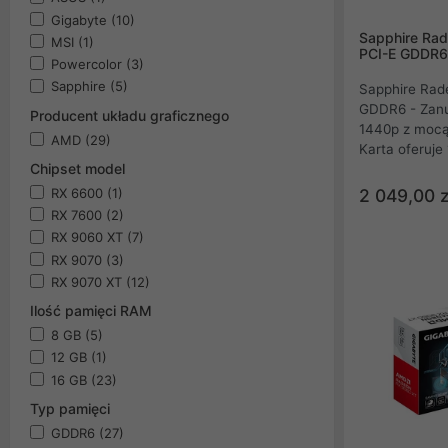
Gigabyte
(10)
Sapphire Ra
MSI
(1)
PCI-E GDDR6
Powercolor
(3)
Sapphire
(5)
Sapphire Rad
GDDR6 - Zanu
Producent układu graficznego
1440p z mocą
AMD
(29)
Karta oferuj
Chipset model
chłodzenie Du
materiałem H
RX 6600
(1)
2 049,00 z
najnowszymi 
RX 7600
(2)
FSR 4 i Displ
RX 9060 XT
(7)
wydajność dl
RX 9070
(3)
RX 9070 XT
(12)
Ilość pamięci RAM
8 GB
(5)
12 GB
(1)
16 GB
(23)
Typ pamięci
GDDR6
(27)