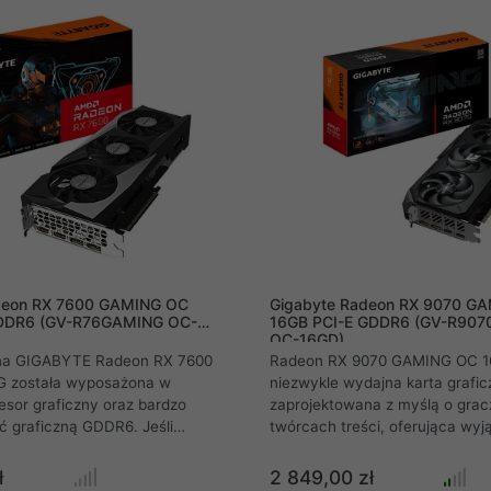
ożliwości i podnieś wydajność
na przyszłość stworzona 
deon RX 7600 GAMING OC
Gigabyte Radeon RX 9070 G
GDDR6 (GV-R76GAMING OC-
16GB PCI-E GDDR6 (GV-R90
OC-16GD)
zna GIGABYTE Radeon RX 7600
Radeon RX 9070 GAMING OC 1
 została wyposażona w
niezwykle wydajna karta grafic
sor graficzny oraz bardzo
zaprojektowana z myślą o grac
 graficzną GDDR6. Jeśli
twórcach treści, oferująca wy
yższej jakości grafiki, to ta
wrażenia wizualne dzięki techno
ta graficzna jest dla Ciebie
tracingu i wsparciu dla AMD Fi
ł
2 849,00 zł