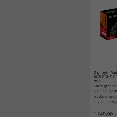
Sprawdź jej m
swojego PC.
Gigabyte Ra
8GB PCI-E 
8GD)
Karta grafic
Gaming OC 8G
wydajny proce
szybką pamięć
wymagasz najw
gamingowa kar
1 249,00 z