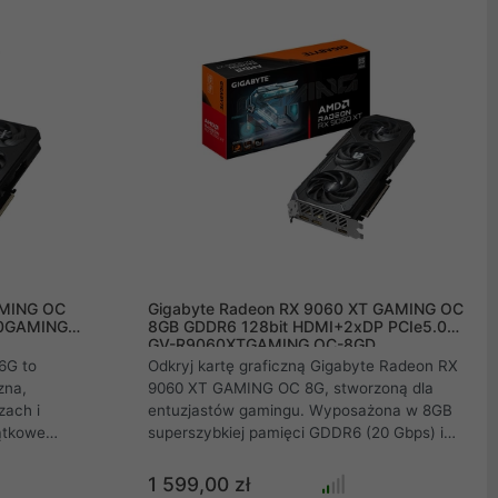
dla zwycięzców!
zasilający, podstawka oraz instrukcja
instalacji.
AMING OC
Gigabyte Radeon RX 9060 XT GAMING OC
70GAMING
8GB GDDR6 128bit HDMI+2xDP PCIe5.0
GV-R9060XTGAMING OC-8GD
6G to
Odkryj kartę graficzną Gigabyte Radeon RX
zna,
9060 XT GAMING OC 8G, stworzoną dla
zach i
entuzjastów gamingu. Wyposażona w 8GB
jątkowe
superszybkiej pamięci GDDR6 (20 Gbps) i
logii ray
nowoczesny interfejs PCI-E 5.0, jest gotowa
delityFX Super
na przyszłe wyzwania. Innowacyjny system
1 599,00 zł