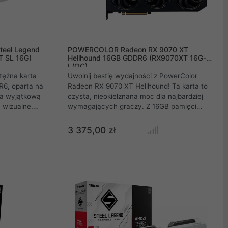
teel Legend
POWERCOLOR Radeon RX 9070 XT
 SL 16G)
Hellhound 16GB GDDR6 (RX9070XT 16G-
L/OC)
ężna karta
Uwolnij bestię wydajności z PowerColor
R6, oparta na
Radeon RX 9070 XT Hellhound! Ta karta to
ca wyjątkową
czysta, nieokiełznana moc dla najbardziej
 wizualne.
wymagających graczy. Z 16GB pamięci
niu promieni,
GDDR6, 4096 procesorami strumieniowymi i
er Resolution
oszałamiającym taktowaniem boost do 3010
3 375,00 zł
s 5.0, RX
MHz, Hellhound zapewnia absolutną
ągające
dominację w każdej grze. Dzięki interfejsowi
dzięki
PCIe 5.0 i portom DisplayPort 2.1a, jesteś
łodzenia,
gotowy na przyszłość gamingu w 8K.
ajność,
Wybierz Hellhound i poczuj, czym jest
 cichą pracę.
bezkompromisowa rozgrywka na
najwyższych obrotach!