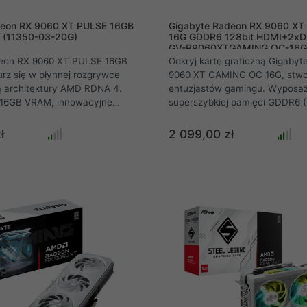
deon RX 9060 XT PULSE 16GB
Gigabyte Radeon RX 9060 X
 (11350-03-20G)
16G GDDR6 128bit HDMI+2xD
GV-R9060XTGAMING OC-16
eon RX 9060 XT PULSE 16GB
Odkryj kartę graficzną Gigaby
rz się w płynnej rozgrywce
9060 XT GAMING OC 16G, stwo
 architektury AMD RDNA 4.
entuzjastów gamingu. Wyposa
e 16GB VRAM, innowacyjne
superszybkiej pamięci GDDR6 (
al-X z technologią Free Flow i
nowoczesny interfejs PCI-E 5.0
oneywell PTM7950. Ciesz się
na przyszłe wyzwania. Innowa
ł
2 099,00 zł
grami dzięki AMD HYPR-RX,
chłodzenia WINDFORCE z went
ayPort 2.1a. Niezawodność i
Hawk gwarantuje optymalne te
a wymagających graczy.
Futurystyczny design serii GA
wsparcie dla 8K, DisplayPort 2.
dopełniają całości, oferując im
doznania i styl.