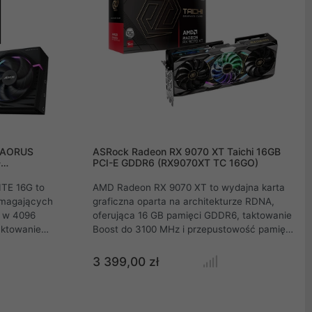
T AORUS
ASRock Radeon RX 9070 XT Taichi 16GB
-
PCI-E GDDR6 (RX9070XT TC 16GO)
TE 16G to
AMD Radeon RX 9070 XT to wydajna karta
ymagających
graficzna oparta na architekturze RDNA,
a w 4096
oferująca 16 GB pamięci GDDR6, taktowanie
aktowanie
Boost do 3100 MHz i przepustowość pamięci
mięci GDDR6,
20 Gb/s. Obsługuje PCIe 5.0, DirectX 12
ższym
Ultimate i rozdzielczość do 8K. Wyposażona
3 399,00 zł
łudze DirectX
w HDMI 2.1b i trzy DisplayPort 2.1a, wymaga
niu
zasilacza 850W i oferuje wsparcie dla wielu
w 4K. Gotowa
wyświetlaczy. W zestawie znajduje się kabel