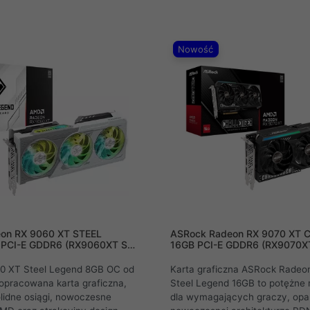
yborem, ponieważ GIGABYTE
Resolution. Zasilana przez jedn
00 Gaming OC 8G oferuje
wyposażona w system chłodze
ność rasteryzacji i ray
WINDFORCE, podwójny BIOS or
asie rzeczywistym. Dzięki
pamięci GDDR6, zapewnia nie
Nowość
00 możesz cieszyć się bardzo
płynność w grach, a jej futury
 klatek na sekundę w 4K, a
wyróżnia ją na tle innych prod
 rozgrywką w 8K.
swojej klasie.
on RX 9060 XT STEEL
ASRock Radeon RX 9070 XT C
PCI-E GDDR6 (RX9060XT SL
16GB PCI-E GDDR6 (RX9070X
0 XT Steel Legend 8GB OC od
Karta graficzna ASRock Radeo
opracowana karta graficzna,
Steel Legend 16GB to potężne 
olidne osiągi, nowoczesne
dla wymagających graczy, opa