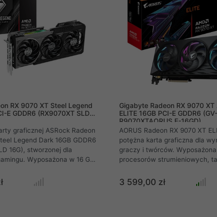
on RX 9070 XT Steel Legend
Gigabyte Radeon RX 9070 X
CI-E GDDR6 (RX9070XT SLD
ELITE 16GB PCI-E GDDR6 (GV
R9070XTAORUS E-16GD)
arty graficznej ASRock Radeon
AORUS Radeon RX 9070 XT ELI
teel Legend Dark 16GB GDDR6
potężna karta graficzna dla w
D 16G), stworzonej dla
graczy i twórców. Wyposażon
gamingu. Wyposażona w 16 GB
procesorów strumieniowych, t
ięci GDDR6 i wydajne
Boost do 3100 MHz i 16 GB pa
eel Legend, zapewnia
zapewnia wydajność na najwy
ł
3 599,00 zł
nność w rozdzielczościach 4K i
poziomie. Dzięki PCI-E 5.0, obs
idealny wybór, by wejść na
12 i zaawansowanemu chłodze
iom wirtualnej rozrywki.
gwarantuje płynną rozgrywkę 