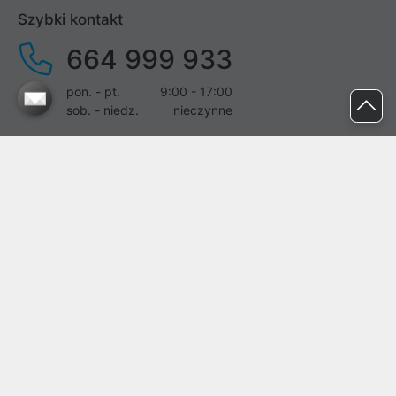
Szybki kontakt
664 999 933
pon. - pt.
9:00 - 17:00
sob. - niedz.
nieczynne
pomoc@proline.pl
Dołącz do nas
Zgłoś błąd na stronie
Proline SA z siedzibą w Mirkowie (55-095), przy ul. Brzozowej 5,
wpisana do rejestru przedsiębiorców Krajowego Rejestru Sądowego
przez Sąd Rejonowy dla Wrocławia-Fabrycznej we Wrocławiu, VI
Wydział Gospodarczy Krajowego Rejestru Sądowego pod nr KRS:
0000282071, NIP: 8951898022, REGON: 020482041, BDO:
000437899. Kapitał zakładowy Spółki wynosi 500000,00 zł i został
on opłacony w całości.