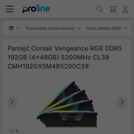
Podzespoły komputerowe
Kości pamięci RAM
Pamięć Corsair Vengeance RGB DDR5
192GB (4x48GB) 5200MHz CL38
CMH192GX5M4B5200C38
Poprzedni
Na
1 z 3