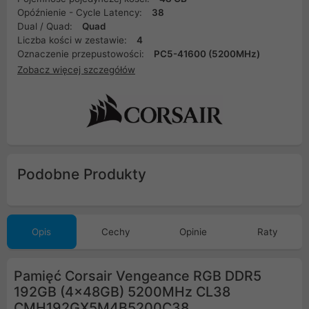
Opóźnienie - Cycle Latency:
38
Dual / Quad:
Quad
Liczba kości w zestawie:
4
Oznaczenie przepustowości:
PC5-41600 (5200MHz)
Zobacz więcej szczegółów
Podobne Produkty
Opis
Cechy
Opinie
Raty
Pamięć Corsair Vengeance RGB DDR5
192GB (4x48GB) 5200MHz CL38
CMH192GX5M4B5200C38