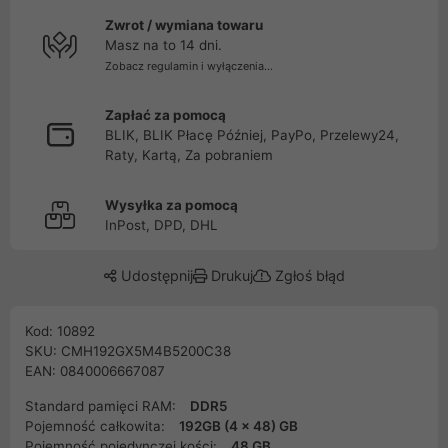
Zwrot / wymiana towaru
Masz na to 14 dni.
Zobacz regulamin i wyłączenia...
Zapłać za pomocą
BLIK, BLIK Płacę Później, PayPo, Przelewy24,
Raty, Kartą, Za pobraniem
Wysyłka za pomocą
InPost, DPD, DHL
Udostępnij
Drukuj
Zgłoś błąd
Kod: 10892
SKU: CMH192GX5M4B5200C38
EAN: 0840006667087
Standard pamięci RAM:
DDR5
Pojemność całkowita:
192GB (4 x 48) GB
Pojemność pojedynczej kości:
48 GB