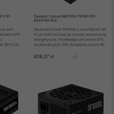
W (CP-
Zasilacz Corsair RM750X 750W (CP-
9020199-EU)
ze serii
Zasilacze Corsair RM750x z certyfikatem 80
dardami ATX
PLUS Gold cechują się wysoką sprawnością
e,
energetyczną. Przekładają one ponad 87%
ość 80 PLUS
wydajności przy 20% obciążeniu, ponad 90%
erów PC.
przy 50% obciążeniu i ponad 87% przy 100%
 ciągłej 750
obciążeniu. Dzięki temu zasilacze te
628,27 zł
rządzanie
efektywnie przekształcają energię
 mm z pracą
elektryczną na zasilanie komponentów
komputera, co pozwala na mniejsze straty
energii i niższe koszty eksploatacyjne.
Corsair to renomowany producent sprzętu
komputerowego, a zasilacze RM750x są
znane z solidnej konstrukcji i wysokiej jakości
wykonania. Zasilacze te są starannie
zaprojektowane i testowane, aby zapewnić
niezawodność i długotrwałą wydajność.