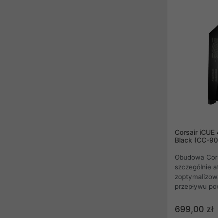
Corsair iCUE
Black (CC-9
Obudowa Cors
szczególnie 
zoptymalizow
przepływu po
prowadzeniem
wentylatorami
699,00 zł
zapewniający