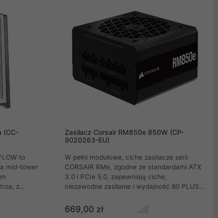
znakomity przepływ powietrza. Wyeksponuj
atrakcyjny wygląd podzespołów i
podświetlenie RGB dzięki łatwo nasuwanemu
i zsuwanemu panelowi. Zacznij od niej, aby
najłatwiej zbudować wymarzony komputer.
a (CC-
Zasilacz Corsair RM850e 850W (CP-
9020263-EU)
FLOW to
W pełni modułowe, ciche zasilacze serii
wa mid-tower
CORSAIR RMe, zgodne ze standardami ATX
em
3.0 i PCIe 5.0, zapewniają ciche,
rza, z
niezawodne zasilanie i wydajność 80 PLUS
wodów i
Gold w szerokiej gamie komputerów PC.
 AirGuide
Corsair RM850e ATX 3.0 o mocy ciągłej 850
669,00 zł
kowe
W oferuje w pełni modułowe zarządzanie