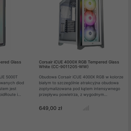
ered Glass
Corsair iCUE 4000X RGB Tempered Glass
White (CC-9011205-WW)
CUE 5000T
Obudowa Corsair iCUE 4000X RGB w kolorze
owanych diod
białym to szczególnie atrakcyjna obudowa
stem jest
zoptymalizowana pod kątem intensywnego
idRoute i
przepływu powietrza, z wygodnym
 budowę.
prowadzeniem przewodów i trzema
emu stylowi i
wentylatorami Crosair AirGuide 120 mm
649,00 zł
kterystyczne
zapewniającymi wyjątkowe chłodzenie oraz
zupełnione
niepowtarzalny wygląd dzięki podświetleniu
oświetleniem
ARGB. Elegancka obudowa iCUE 4000X RGB
ej nie może
z rozbudowaną wentylacją zapewnia