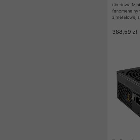
obudowa Mini
fenomenalnym
z metalowej si
które zapewni
systemu. Nie
388,59 zł
wydajności, 
Zapewnij prze
graficznej w
które pomieśc
wentylatorów
zwiększające 
wszystkich st