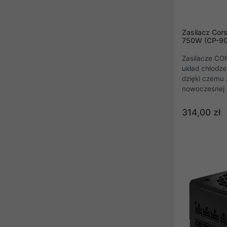
Zasilacz Cor
750W (CP-9
Zasilacze CO
układ chłodze
dzięki czemu 
nowoczesnej 
Corsair skier
oczekują pros
314,00 zł
PLUS Bronze.
CX750 ATX 2.4
62,5 A na szy
mm.