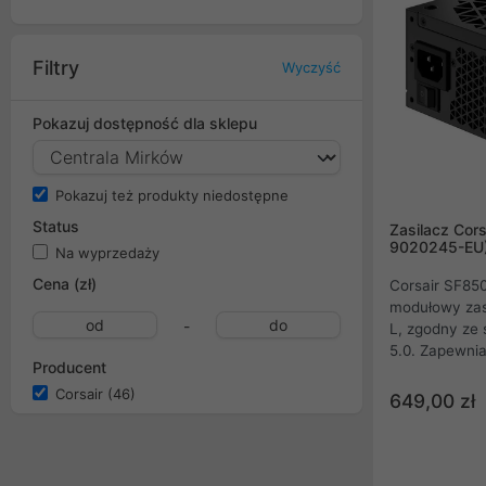
Filtry
Wyczyść
Pokazuj dostępność dla sklepu
Pokazuj też produkty niedostępne
Status
Zasilacz Cor
9020245-EU
Na wyprzedaży
Cena (zł)
Corsair SF85
modułowy zas
-
L, zgodny ze 
5.0. Zapewni
Producent
wymaganą prz
Corsair
(46)
komputerowy,
649,00 zł
obudowie SFX
5.0 12VHPWR 
kartami grafic
GeForce RTX 