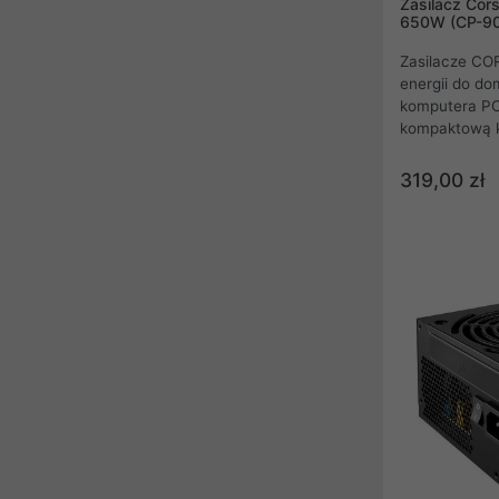
Zasilacz Cor
650W (CP-9
Zasilacze COR
energii do d
komputera PC.
kompaktową k
zmieszczą si
obudowie. Wy
319,00 zł
gwarantuje n
mocy. Zasila
oferuje 52 A n
wentylator 1