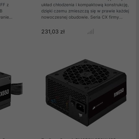
FF z
układ chłodzenia i kompaktową konstrukcję,
GB
dzięki czemu zmieszczą się w prawie każdej
anie
nowoczesnej obudowie. Seria CX firmy
alnym
Corsair skierowana jest do tych, którzy
metalowej
oczekują prostych zasilaczy o wydajności 80
231,03 zł
sywny przepływ
PLUS Bronze. Oferowany tutaj CX Series
wać z
CX550 ATX 2.4 o mocy ciągłej 550 W oferuje
wę SFF.
45,8 A na szynie 12 V i cichy wentylator 120
karcie
mm.
m wnętrzu,
ilimetrowych
kowe panele
za z