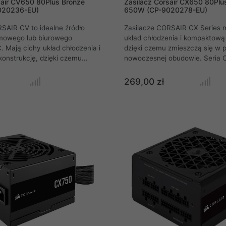
sair CV650 80Plus Bronze
Zasilacz Corsair CX650 80Plu
020236-EU)
650W (CP-9020278-EU)
SAIR CV to idealne źródło
Zasilacze CORSAIR CX Series m
omowego lub biurowego
układ chłodzenia i kompaktową 
 Mają cichy układ chłodzenia i
dzięki czemu zmieszczą się w p
onstrukcję, dzięki czemu
nowoczesnej obudowie. Seria C
ę w prawie każdej nowoczesnej
Corsair skierowana jest do tych
dajność klasy 80 PLUS Bronze
oczekują prostych zasilaczy o 
269,00 zł
ieprzerwany dopływ pełnej
PLUS Bronze. Oferowany tutaj 
cz CV650 o mocy ciągłej 650 W
CX650 ATX 2.4 o mocy ciągłej 
a szynie 12 V i cichy
54 A na szynie 12 V i cichy wen
20 mm.
mm.