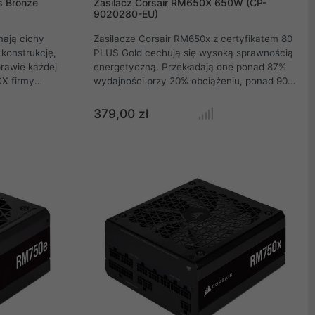
s Bronze
Zasilacz Corsair RM650X 650W (CP-
9020280-EU)
ają cichy
Zasilacze Corsair RM650x z certyfikatem 80
konstrukcję,
PLUS Gold cechują się wysoką sprawnością
rawie każdej
energetyczną. Przekładają one ponad 87%
X firmy
wydajności przy 20% obciążeniu, ponad 90%
, którzy
przy 50% obciążeniu i ponad 87% przy 100%
wydajności 80
obciążeniu. Dzięki temu zasilacze te
379,00 zł
CX Series
efektywnie przekształcają energię
650 W oferuje
elektryczną na zasilanie komponentów
tylator 120
komputera, co pozwala na mniejsze straty
energii i niższe koszty eksploatacyjne.
Corsair to renomowany producent sprzętu
komputerowego, a zasilacze RM650x są
znane z solidnej konstrukcji i wysokiej jakości
wykonania. Zasilacze te są starannie
zaprojektowane i testowane, aby zapewnić
niezawodność i długotrwałą wydajność.