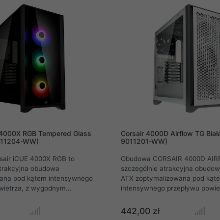
dorównać żaden inny model.
 4000X RGB Tempered Glass
Corsair 4000D Airflow TG Biał
011204-WW)
9011201-WW)
air iCUE 4000X RGB to
Obudowa CORSAIR 4000D AIR
atrakcyjna obudowa
szczególnie atrakcyjna obudo
ana pod kątem intensywnego
ATX zoptymalizowana pod kąt
wietrza, z wygodnym
intensywnego przepływu powiet
 przewodów i trzema
wygodnym prowadzeniem prze
 Crosair AirGuide 120 mm
dwoma wentylatorami CORSAIR
442,00 zł
mi wyjątkowe chłodzenie oraz
120 mm zapewniającymi wyjąt