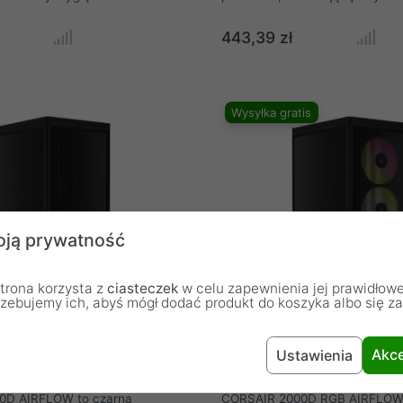
zewnętrzną 14 mm i średnicę
zamontowane wentylatory Cors
0 mm. Długość każdego z nich
RGB, które zapewniają doskona
443,39 zł
entymetrów. Rury akrylowe są
i żywe efekty świetlne. To naj
 z dowolnym złączem twardej
dla entuzjastów komputerów PC
icy zewnętrznej/wewnętrznej
poszukujących wyjątkowej wyd
chłodzenia i elastycznej konfigu
Wysyłka gratis
wyrafinowanej konstrukcji i lic
funkcjom, obudowa ta zapewnia
środowisko dla wysokowydajn
komponentów.
ją prywatność
trona korzysta z
ciasteczek
w celu zapewnienia jej prawidłowe
rzebujemy ich, abyś mógł dodać produkt do koszyka albo się z
 Airflow mini-atx czarna (CC-
Corsair 2000D Airflow RGB min
Akce
Ustawienia
)
(CC-9011246-WW)
0D AIRFLOW to czarna
CORSAIR 2000D RGB AIRFLOW 