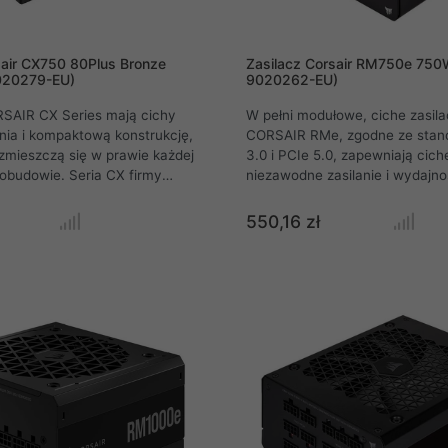
sair CX750 80Plus Bronze
Zasilacz Corsair RM750e 750
020279-EU)
9020262-EU)
RSAIR CX Series mają cichy
W pełni modułowe, ciche zasilac
nia i kompaktową konstrukcję,
CORSAIR RMe, zgodne ze stan
zmieszczą się w prawie każdej
3.0 i PCIe 5.0, zapewniają cich
obudowie. Seria CX firmy
niezawodne zasilanie i wydajn
owana jest do tych, którzy
Gold w szerokiej gamie komput
tych zasilaczy o wydajności 80
Corsair RM750e ATX 3.0 o mocy
550,16 zł
 Oferowany tutaj CX Series
W oferuje w pełni modułowe za
 o mocy ciągłej 750 W oferuje
kablami i cichy wentylator 120
nie 12 V i cichy wentylator 120
półpasywną.