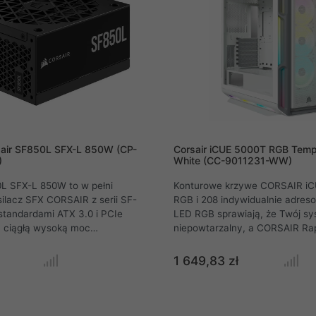
sair SF850L SFX-L 850W (CP-
Corsair iCUE 5000T RGB Temp
)
White (CC-9011231-WW)
0L SFX-L 850W to w pełni
Konturowe krzywe CORSAIR i
ilacz SFX CORSAIR z serii SF-
RGB i 208 indywidualnie adres
standardami ATX 3.0 i PCIe
LED RGB sprawiają, że Twój sy
a ciągłą wysoką moc
niepowtarzalny, a CORSAIR Rap
ez najnowszy sprzęt
przestronne wnętrze ułatwiają
 a wszystko to w kompaktowej
Przyciągaj wzrok dzięki unikaln
1 649,83 zł
-L. Dołączony kabel GPU PCIe
wzornictwu 5000T RGB. Chara
do użytku z nowoczesnymi
kontury i kanciaste akcenty, u
znymi, takimi jak seria NVIDIA
rozbudowanym zintegrowanym 
40.
RGB, zapewniają estetykę, któr