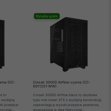
wa 4000D
kablami i cichy wentylator 120 mm z pracą
cją zapewnia
półpasywną.
. Wyeksponuj
Wysyłka gratis
 i
wo nasuwanemu
od niej, aby
y komputer.
arna (CC-
Corsair 3000D Airflow czarna (CC-
9011251-WW)
k to
Corsair 3000D Airflow black to obudowa
z wydajną
typu mid-tower ATX z wydajną konstrukcją
ki przepływ
zapewniającą wysoki przepływ powietrza,
brycznie
wyposażoną w dwa fabrycznie