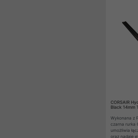
niepowtarzaln
ARGB. Elegancka obu
z rozbudowan
znakomity pr
atrakcyjny wy
podświetleni
i zsuwanemu p
najłatwiej z
CORSAIR Hydr
Black 14mm 
Wykonana z 
czarna rurka
umożliwia łąc
oraz nadaje e