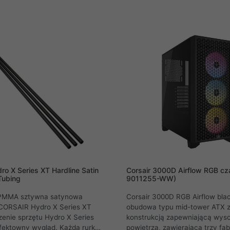
y wygląd dzięki podświetleniu
chłodzenie. Elegancka obudo
dowa iCUE 4000X RGB
Airflow z rozbudowaną wentyla
ą wentylacją zapewnia
znakomity przepływ powietrza
zepływ powietrza. Wyeksponuj
atrakcyjny wygląd podzespołów
gląd podzespołów i
podświetlenie RGB dzięki łat
e RGB dzięki łatwo nasuwanemu
i zsuwanemu panelowi. Zacznij 
anelowi. Zacznij od niej, aby
najłatwiej zbudować wymarzon
budować wymarzony komputer.
o X Series XT Hardline Satin
Corsair 3000D Airflow RGB cz
Tubing
9011255-WW)
PMMA sztywna satynowa
Corsair 3000D RGB Airflow blac
 CORSAIR Hydro X Series XT
obudowa typu mid-tower ATX 
zenie sprzętu Hydro X Series
konstrukcją zapewniającą wyso
fektowny wygląd. Każda rurka
powietrza, zawierającą trzy fa