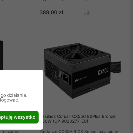
air AR120
zamontowane wentylatory CORSAIR SP120,
łe chłodzenie
które zapewniają wyjątkowy przepływ
389,00 zł
lepszy wybór
powietrza. To najlepszy wybór dla
 i graczy
entuzjastów komputerów PC i graczy
ajności
poszukujących wyjątkowej wydajności
racji. Dzięki
chłodzenia i elastycznej konfiguracji. Dzięki
znym
wyrafinowanej konstrukcji i licznym
 idealne
funkcjom, obudowa ta zapewnia idealne
ych
środowisko dla wysokowydajnych
komponentów.
go działania.
alogować.
i-atx czarna
Zasilacz Corsair CX550 80Plus Bronze
ptuję wszystko
550W (CP-9020277-EU)
to czarna
Zasilacze CORSAIR CX Series mają cichy