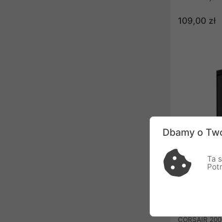
ma średnicę 
wewnętrzną 1
109,00 zł
wynosi 100 c
kompatybilne
rurki o średn
14/10 mm.
Dbamy o Two
Ta s
Pot
Corsair 2000D
9011244-WW
CORSAIR 200