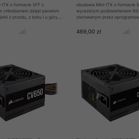
-ITX o formacie SFF z
obudowa Mini-ITX o formacie S
 chłodzeniem dzięki panelom
wyrazistym podświetleniem R
atki z przodu, z boku i u góry,
sterowanym przez oprogramow
ają odpowiednią wentylację
CORSAIR iCUE oraz z fenomen
 musisz rezygnować z
chłodzeniem dzięki panelom z 
469,00 zł
wybierając obudowę SFF.
siatki, które zapewniają inten
wiewność swojej karcie
powietrza. Nie musisz rezygno
 zoptymalizowanym wnętrzu,
wydajności, wybierając obudo
i do ośmiu 120-milimetrowych
Zapewnij przewiewność swojej 
 oraz ma siateczkowe panele
graficznej w zoptymalizowany
przepływ powietrza z
które pomieści do ośmiu 120-m
ron.
wentylatorów oraz ma siatecz
zwiększające przepływ powietr
wszystkich stron.