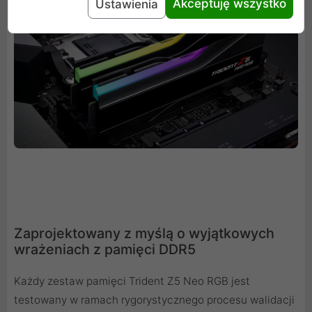
Akceptuję wszystko
Ustawienia
Zaprojektowany z myślą o wyjątkowych
wrażeniach z pamięci DDR5
Każdy zestaw pamięci Trident Z5 Neo RGB jest
testowany w ramach rygorystycznego procesu walidacji