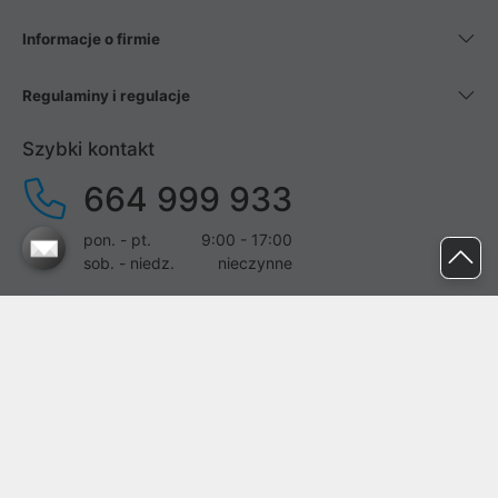
Informacje o firmie
Regulaminy i regulacje
Szybki kontakt
664 999 933
pon. - pt.
9:00 - 17:00
sob. - niedz.
nieczynne
pomoc@proline.pl
Dołącz do nas
Zgłoś błąd na stronie
Proline SA z siedzibą w Mirkowie (55-095), przy ul. Brzozowej 5,