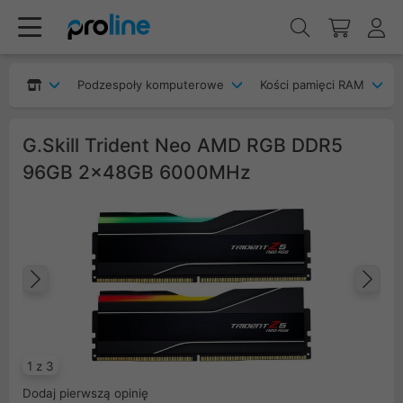
Podzespoły komputerowe
Kości pamięci RAM
G.Skill Trident Neo AMD RGB DDR5
96GB 2x48GB 6000MHz
Poprzedni
Na
1 z 3
Dodaj pierwszą opinię