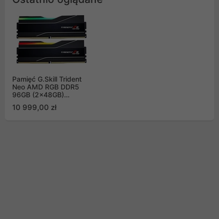
Pamięć G.Skill Trident
Neo AMD RGB DDR5
96GB (2x48GB)
6000MHz CL26 EXPO
10 999,00 zł
F5-
6000J2636H48GX2-
TZ5NR