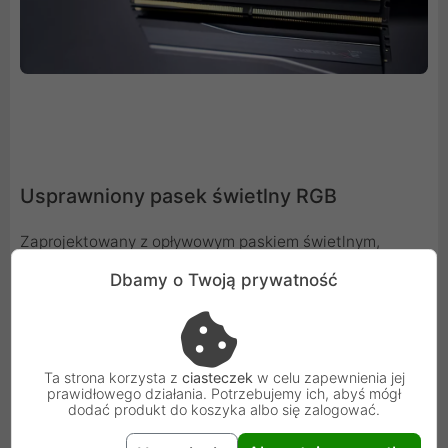
Usprawniony pasek świetlny RGB
Zaprojektowany z opływowym paskiem świetlnym,
Trident Z5 Neo RGB wygląda bardziej elegancko niż
Dbamy o Twoją prywatność
kiedykolwiek. Dzięki konfigurowalnemu oświetleniu RGB
za pomocą oprogramowania G.SKILL Trident Z Lighting
Control lub obsługiwanego oprogramowania płyty
głównej innej firmy, personalizacja kolorów i efektów
Ta strona korzysta z
ciasteczek
w celu zapewnienia jej
prawidłowego działania. Potrzebujemy ich, abyś mógł
świetlnych Trident Z5 Neo RGB to pestka.
dodać produkt do koszyka albo się zalogować.