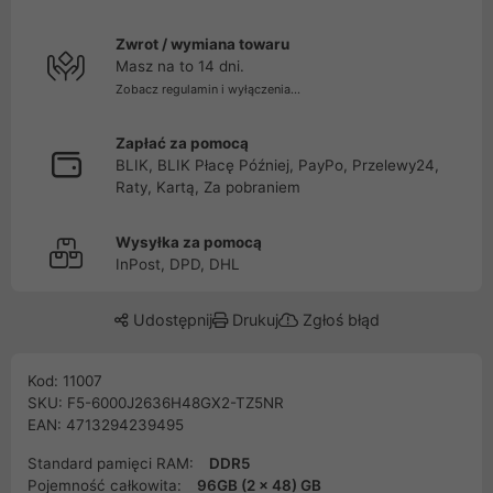
Zwrot / wymiana towaru
Masz na to 14 dni.
Zobacz regulamin i wyłączenia...
Zapłać za pomocą
BLIK, BLIK Płacę Później, PayPo, Przelewy24,
Raty, Kartą, Za pobraniem
Wysyłka za pomocą
InPost, DPD, DHL
Udostępnij
Drukuj
Zgłoś błąd
Kod: 11007
SKU: F5-6000J2636H48GX2-TZ5NR
EAN: 4713294239495
Standard pamięci RAM:
DDR5
Pojemność całkowita:
96GB (2 x 48) GB