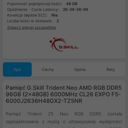
Pojemność pojedynczej kości:
48 GB
Opóźnienie - Cycle Latency:
26-36-36-96
Korekcja błędów ECC:
Nie
Liczba kości w zestawie:
2
Zobacz więcej szczegółów
Opis
Cechy
Opinie
Raty
Pamięć G.Skill Trident Neo AMD RGB DDR5
96GB (2x48GB) 6000MHz CL26 EXPO F5-
6000J2636H48GX2-TZ5NR
Pamięć Trident Z5 Neo RGB DDR5 została
zaprojektowana z myślą o ultrawysokiej wydajności