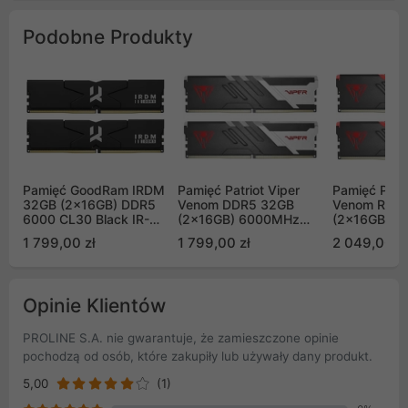
Podobne Produkty
Pamięć GoodRam IRDM
Pamięć Patriot Viper
Pamięć Patri
32GB (2x16GB) DDR5
Venom DDR5 32GB
Venom RGB
6000 CL30 Black IR-
(2x16GB) 6000MHz
(2x16GB) 
6000D564L30S/32GDC
CL30
CL30
1 799,00 zł
1 799,00 zł
2 049,00 zł
PVV532G600C30K
PVVR532G
Opinie Klientów
PROLINE S.A. nie gwarantuje, że zamieszczone opinie
pochodzą od osób, które zakupiły lub używały dany produkt.
5,00
(1)