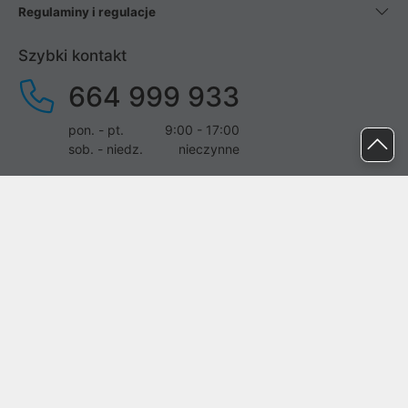
Regulaminy i regulacje
Szybki kontakt
664 999 933
pon. - pt.
9:00 - 17:00
sob. - niedz.
nieczynne
pomoc@proline.pl
Dołącz do nas
Zgłoś błąd na stronie
Proline SA z siedzibą w Mirkowie (55-095), przy ul. Brzozowej 5,
wpisana do rejestru przedsiębiorców Krajowego Rejestru Sądowego
przez Sąd Rejonowy dla Wrocławia-Fabrycznej we Wrocławiu, VI
Wydział Gospodarczy Krajowego Rejestru Sądowego pod nr KRS:
0000282071, NIP: 8951898022, REGON: 020482041, BDO: