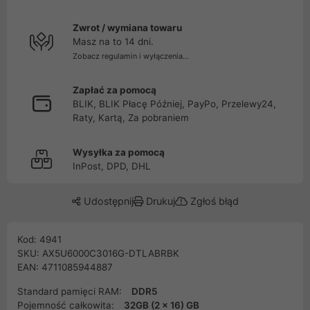
Zwrot / wymiana towaru
Masz na to 14 dni.
Zobacz regulamin i wyłączenia...
Zapłać za pomocą
BLIK, BLIK Płacę Później, PayPo, Przelewy24,
Raty, Kartą, Za pobraniem
Wysyłka za pomocą
InPost, DPD, DHL
Udostępnij
Drukuj
Zgłoś błąd
Kod: 4941
SKU: AX5U6000C3016G-DTLABRBK
EAN: 4711085944887
Standard pamięci RAM:
DDR5
Pojemność całkowita:
32GB (2 x 16) GB