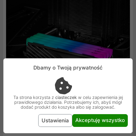
Dbamy o Twoją prywatność
Ta strona korzysta z
ciasteczek
w celu zapewnienia jej
prawidłowego działania. Potrzebujemy ich, abyś mógł
dodać produkt do koszyka albo się zalogować.
Akceptuję wszystko
Ustawienia