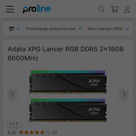
Podzespoły komputerowe
Kości pamięci RAM
Adata XPG Lancer RGB DDR5 2x16GB
6000MHz
Poprzedni
Na
1 z 5
5,00
(
1
)