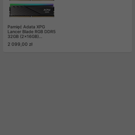
Pamięć Adata XPG
Lancer Blade RGB DDR5
32GB (2x16GB)
6000MHz CL30
2 099,00 zł
AX5U6000C3016G-
DTLABRBK