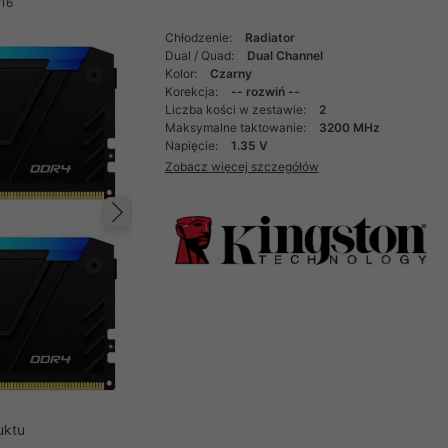
16
Chłodzenie:
Radiator
Dual / Quad:
Dual Channel
Kolor:
Czarny
Korekcja:
-- rozwiń --
Liczba kości w zestawie:
2
Maksymalne taktowanie:
3200 MHz
Napięcie:
1.35 V
Zobacz więcej szczegółów
Następny
uktu