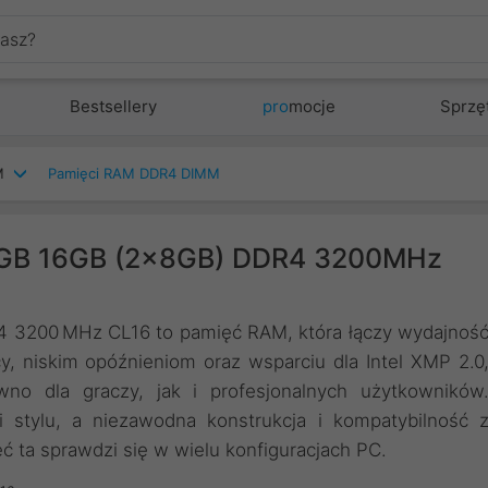
Bestsellery
pro
mocje
Sprzę
M
Pamięci RAM DDR4 DIMM
 RGB 16GB (2x8GB) DDR4 3200MHz
 3200 MHz CL16 to pamięć RAM, która łączy wydajnoś
cy, niskim opóźnieniom oraz wsparciu dla Intel XMP 2.0
wno dla graczy, jak i profesjonalnych użytkowników
 stylu, a niezawodna konstrukcja i kompatybilność 
 ta sprawdzi się w wielu konfiguracjach PC.