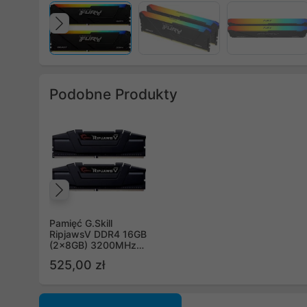
Poprzedni
Podobne Produkty
Poprzedni
Pamięć G.Skill
RipjawsV DDR4 16GB
(2x8GB) 3200MHz
CL16 rev2 XMP2
525,00 zł
Black [F4-
3200C16D-16GVKB]