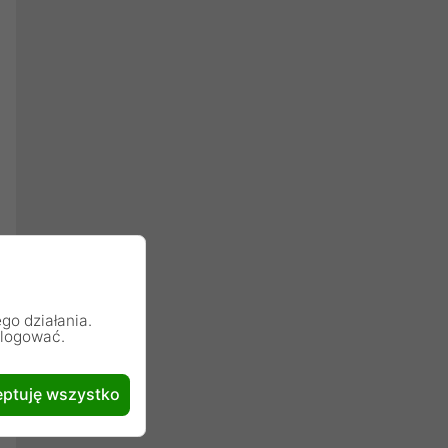
go działania.
alogować.
ptuję wszystko