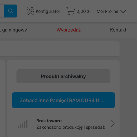
Konfigurator
0,00 zł
Mój Proline
t gamingowy
Wyprzedaż
Kontakt
Produkt archiwalny
ć
Zobacz inne Pamięci RAM DDR4 DIMM
,
.
z
Brak towaru
Zakończono produkcję i sprzedaż