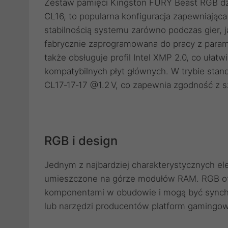
Zestaw pamięci Kingston FURY Beast RGB dzi
CL16, to popularna konfiguracja zapewniając
stabilnością systemu zarówno podczas gier, ja
fabrycznie zaprogramowana do pracy z parame
także obsługuje profil Intel XMP 2.0, co uła
kompatybilnych płyt głównych. W trybie sta
CL17‑17‑17 @1.2 V, co zapewnia zgodność z 
RGB i design
Jednym z najbardziej charakterystycznych e
umieszczone na górze modułów RAM. RGB ofer
komponentami w obudowie i mogą być synch
lub narzędzi producentów platform gamingo