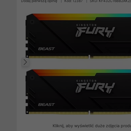
Dodaj pierwszą opinię
Kod: 12387
SKU: KF432C16BB2AK2/
Poprzedni
Kliknij, aby wyświetlić duże zdjęcia prod