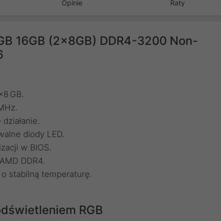
Opinie
Raty
RGB 16GB (2x8GB) DDR4-3200 Non-
6
x8 GB.
 MHz.
działanie.
walne diody LED.
zacji w BIOS.
i AMD DDR4.
 o stabilną temperaturę.
dświetleniem RGB