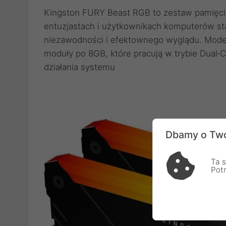
Kingston FURY Beast RGB to zestaw pamięci
entuzjastach i użytkownikach komputerów sta
niezawodności i efektownego wyglądu. Model
moduły po 8GB, które pracują w trybie Dual‑
działania systemu
Dbamy o Two
Ta s
Pot