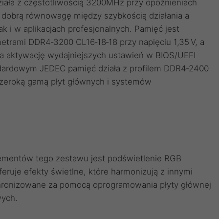
ała z częstotliwością 3200MHz przy opóźnieniach
a dobrą równowagę między szybkością działania a
k i w aplikacjach profesjonalnych. Pamięć jest
trami DDR4‑3200 CL16‑18‑18 przy napięciu 1,35 V, a
twia aktywację wydajniejszych ustawień w BIOS/UEFI
ndardowym JEDEC pamięć działa z profilem DDR4‑2400
szeroką gamą płyt głównych i systemów
lementów tego zestawu jest podświetlenie RGB
uje efekty świetlne, które harmonizują z innymi
ronizowane za pomocą oprogramowania płyty głównej
wych.