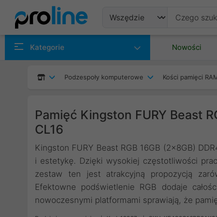
Produkty
Kategorie
Nowości
Producenci
Podzespoły komputerowe
Kości pamięci RA
Kategorie
Pamięć Kingston FURY Beast
CL16
Kingston FURY Beast RGB 16GB (2x8GB) DDR4
i estetykę. Dzięki wysokiej częstotliwości pra
zestaw ten jest atrakcyjną propozycją zaró
Efektowne podświetlenie RGB dodaje całości
nowoczesnymi platformami sprawiają, że pamięć