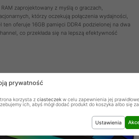
 RAM zaprojektowany z myślą o graczach,
cjonarnych, którzy oczekują połączenia wydajności,
 ten oferuje 16GB pamięci DDR4 podzielonej na dwa
Channel, co przekłada się na lepszą efektywność
ją prywatność
trona korzysta z
ciasteczek
w celu zapewnienia jej prawidłowe
rzebujemy ich, abyś mógł dodać produkt do koszyka albo się z
Akce
Ustawienia