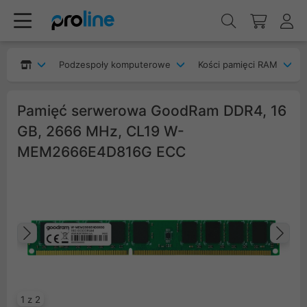
Podzespoły komputerowe
Kości pamięci RAM
Pamięć serwerowa GoodRam DDR4, 16
GB, 2666 MHz, CL19 W-
MEM2666E4D816G ECC
Poprzedni
Na
1 z 2