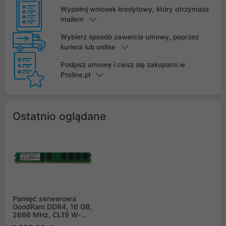
Wypełnij wniosek kredytowy, który otrzymasz
mailem
Wybierz sposób zawarcia umowy, poprzez
kuriera lub online
Podpisz umowę i ciesz się zakupami w
Proline.pl
Ostatnio oglądane
Pamięć serwerowa
GoodRam DDR4, 16 GB,
2666 MHz, CL19 W-
MEM2666E4D816G