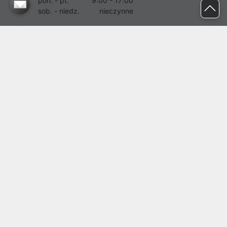
pon. - pt.
9:00 - 17:00
sob. - niedz.
nieczynne
pomoc@proline.pl
Dołącz do nas
Zgłoś błąd na stronie
Proline SA z siedzibą w Mirkowie (55-095), przy ul. Brzozowej 5,
wpisana do rejestru przedsiębiorców Krajowego Rejestru Sądowego
przez Sąd Rejonowy dla Wrocławia-Fabrycznej we Wrocławiu, VI
Wydział Gospodarczy Krajowego Rejestru Sądowego pod nr KRS:
0000282071, NIP: 8951898022, REGON: 020482041, BDO:
000437899. Kapitał zakładowy Spółki wynosi 500000,00 zł i został
on opłacony w całości.
© proline 1996 - 2026. Wszelkie prawa zastrzeżone.