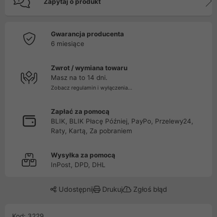
Zapytaj o produkt
Gwarancja producenta
6 miesiące
Zwrot / wymiana towaru
Masz na to 14 dni.
Zobacz regulamin i wyłączenia...
Zapłać za pomocą
BLIK, BLIK Płacę Później, PayPo, Przelewy24,
Raty, Kartą, Za pobraniem
Wysyłka za pomocą
InPost, DPD, DHL
Udostępnij
Drukuj
Zgłoś błąd
Kod: 3229