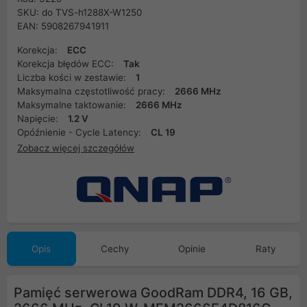
SKU: do TVS-h1288X-W1250
EAN: 5908267941911
Korekcja:
ECC
Korekcja błędów ECC:
Tak
Liczba kości w zestawie:
1
Maksymalna częstotliwość pracy:
2666 MHz
Maksymalne taktowanie:
2666 MHz
Napięcie:
1.2 V
Opóźnienie - Cycle Latency:
CL 19
Zobacz więcej szczegółów
Opis
Cechy
Opinie
Raty
Pamięć serwerowa GoodRam DDR4, 16 GB,