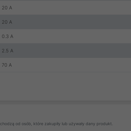
20 A
20 A
0.3 A
2.5 A
70 A
chodzą od osób, które zakupiły lub używały dany produkt.