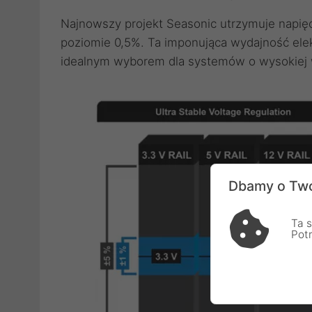
Najnowszy projekt Seasonic utrzymuje napię
poziomie 0,5%. Ta imponująca wydajność elektr
idealnym wyborem dla systemów o wysokiej 
Dbamy o Two
Ta s
Pot