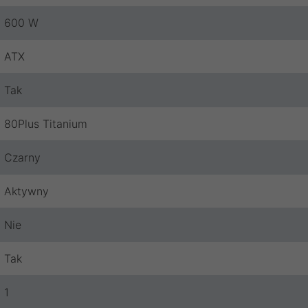
600 W
ATX
Tak
80Plus Titanium
Czarny
Aktywny
Nie
Tak
1