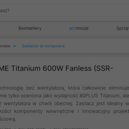
Bestsellery
pro
mocje
Sprzę
terowe
Zasilacze do komputera
IME Titanium 600W Fanless (SSR-
hnologię bez wentylatora, która całkowicie eliminuj
 nie tylko oceniona jako wydajność 80PLUS Titanium, al
wentylatora w chwili obecnej. Zasilacz jest idealny 
akości komponenty wewnętrzne i innowacyjny projek
ściową.