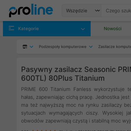
Produkty
Kategorie
Nowości
Producenci
Podzespoły komputerowe
Zasilacze kompu
Kategorie
Pasywny zasilacz Seasonic PR
600TL) 80Plus Titanium
PRIME 600 Titanium Fanless wykorzystuje tec
hałas, zapewniając cichą pracę. Jednostka jest
ma też najwyższą moc na rynku zasilaczy bez 
sytuacjach wymagających ciszy. Wysokiej j
obwodów zapewniają czystą i stabilną moc wyj