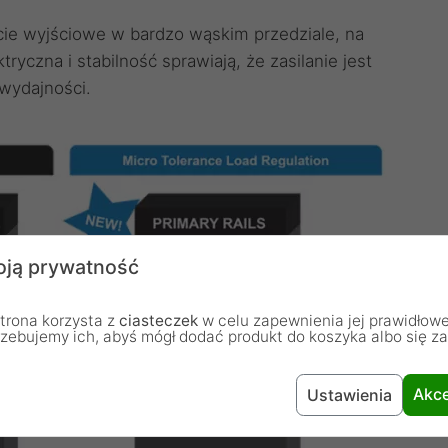
cie wyjściowe w bardzo wąskim przedziale, na
yczna i stabilność sprawiają, że zasilanie jest
wydajności.
ją prywatność
trona korzysta z
ciasteczek
w celu zapewnienia jej prawidłowe
rzebujemy ich, abyś mógł dodać produkt do koszyka albo się z
Akce
Ustawienia