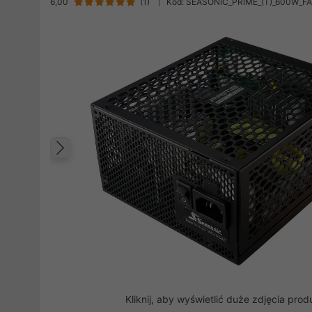
6,00
(
1
)
Kod: SEASONIC_PRIME_(T)_600W_F
Poprzedni
Kliknij, aby wyświetlić duże zdjęcia prod