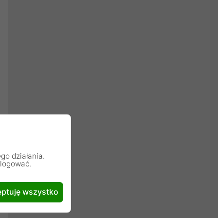
go działania.
alogować.
ptuję wszystko