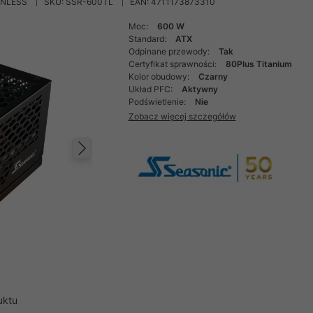
ANLESS
SKU: SSR-600TL
EAN: 4711173873310
Moc:
600 W
Standard:
ATX
Odpinane przewody:
Tak
Certyfikat sprawności:
80Plus Titanium
Kolor obudowy:
Czarny
Układ PFC:
Aktywny
Podświetlenie:
Nie
Zobacz więcej szczegółów
Następny
uktu