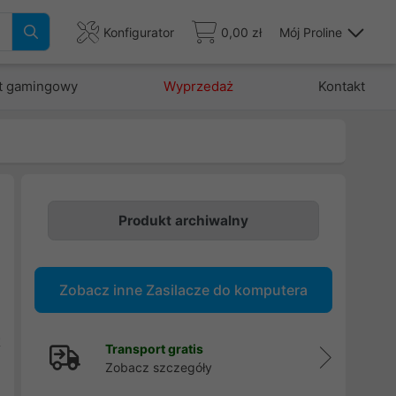
Konfigurator
0,00 zł
Mój Proline
t gamingowy
Wyprzedaż
Kontakt
Produkt archiwalny
e
Zobacz inne Zasilacze do komputera
e
w
t
Transport gratis
Zobacz szczegóły