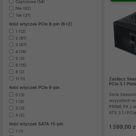
temperaturę, 
Częściowa
(54)
bezszelestnie
Nie
(62)
profesjonalis
Tak
(37)
niezawodnośc
Ilość wtyczek PCIe 8-pin (6+2)
swojego sprzę
1
(12)
2
(81)
3
(67)
4
(74)
5
(3)
6
(15)
8
(2)
11
(1)
Zasilacz Sea
PCIe 5.1 Pla
Ilość wtyczek PCIe 6-pin
Seria Seasoni
0
(3)
wszystkich ws
1
(3)
PRIME PX z d
2
(3)
ATX 3.1 i PCI
4
(2)
jest wyposaż
Ilość wtyczek SATA 15-pin
i cyfrowe ste
1 599,00 z
japońskie kon
1
(1)