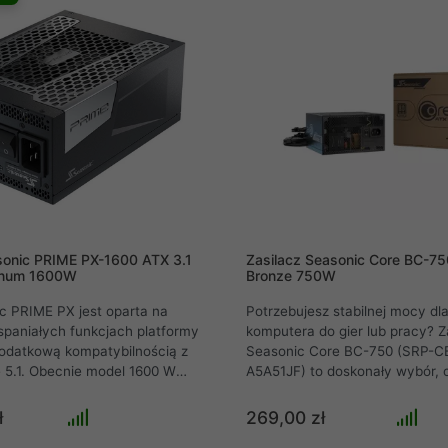
ale także pracuje
12VHPWR. Urządzenie spełnia
. Idealny dla graczy, twórców i
sprawności zgodne ze standar
tów, którzy oczekują
Gold.
i i wszechstronności od
tu.
sonic PRIME PX-1600 ATX 3.1
Zasilacz Seasonic Core BC-75
tinum 1600W
Bronze 750W
c PRIME PX jest oparta na
Potrzebujesz stabilnej mocy dl
paniałych funkcjach platformy
komputera do gier lub pracy? Z
odatkową kompatybilnością z
Seasonic Core BC-750 (SRP-C
e 5.1. Obecnie model 1600 W
A5A51JF) to doskonały wybór, 
ony w natywne złącza 12V-2x6
750W mocy ciągłej z certyfika
rowanie wentylatorami, a
Bronze. Zgodność z najnowsz
ł
269,00 zł
densatory elektrolityczne o
standardem ATX 3.1 i potężna l