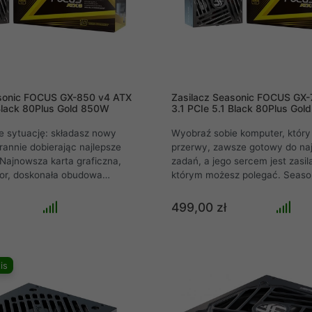
asonic FOCUS GX-850 v4 ATX
Zasilacz Seasonic FOCUS GX-
 Black 80Plus Gold 850W
3.1 PCIe 5.1 Black 80Plus Go
e sytuację: składasz nowy
Wyobraź sobie komputer, który 
rannie dobierając najlepsze
przerwy, zawsze gotowy do naj
Najnowsza karta graficzna,
zadań, a jego sercem jest zasil
sor, doskonała obudowa
którym możesz polegać. Seas
 by stworzyć wymarzoną
GX-750 v4 nie tylko dostarcza
ra sprosta każdemu wyzwaniu.
750W, ale robi to z precyzją i
499,00 zł
iedniego zasilacza, wszystkie
niezawodnością. W pełni modula
ozostają tylko potencjałem. Tu
dopasowuje się do każdej konfig
ry Seasonic FOCUS GX-850 v4
eliminując bałagan kabli i zape
y nie tylko napędzi twój system,
optymalny przepływ powietrza. 
is
czyni to w sposób cichy,
zasilacz, to rozwiązanie, które 
wa konstrukcja i
Twój komputer będzie działać 
echnologia OptiSink
najwyższych obrotach, nie tracą