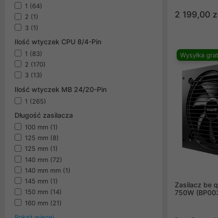
1600W i 130
1
(64)
złącza 12V-2x
2 199,00 z
2
(1)
wentylatorami
3
(1)
elektrolitycz
niezakłócone 
Ilość wtyczek CPU 8/4-Pin
długotrwałą t
1
(83)
Wysyłka grat
sprawiają, że 
2
(170)
do obsługi na
3
(13)
procesorów d
Ilość wtyczek MB 24/20-Pin
rynku.
1
(265)
Długość zasilacza
100 mm
(1)
125 mm
(8)
125 mm
(1)
140 mm
(72)
140 mm mm
(1)
145 mm
(1)
Zasilacz be q
150 mm
(14)
750W (BP00
160 mm
(21)
Pokaż więcej