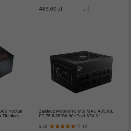
ć i kulturę
12V-2x6 gwarantują pełną kompatybilność z
E PX-2200
kartami graficznymi nowej generacji.
489,00 zł
.1 2024
Certyfikat 80 PLUS Gold zapewnia
ając się
wyjątkową sprawność, a w pełni modularne
nsowanej
okablowanie ułatwia utrzymanie porządku.
odnym
Niezawodność i legendarna cisza dla
projektem,
Twojego systemu.
iadczenia
ja, oparta na
orystycznych
ałania nawet
ych operacji
h.
1600 Noctua
Zasilacz Modularny MSI MAG A850GL
s Titanium
PCIE5 II 850W 80+Gold ATX 3.1
5,00
(1)