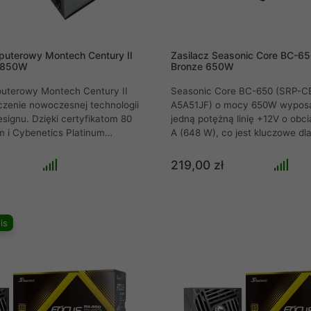
puterowy Montech Century II
Zasilacz Seasonic Core BC-65
1 850W
Bronze 650W
puterowy Montech Century II
Seasonic Core BC-650 (SRP-C
zenie nowoczesnej technologii
A5A51JF) o mocy 650W wypos
esignu. Dzięki certyfikatom 80
jedną potężną linię +12V o obci
 i Cybenetics Platinum
A (648 W), co jest kluczowe dla
ątkową efektywność
zasilania nowoczesnych kart gr
ą, a zaawansowana
procesorów. Pełen pakiet zabe
219,00 zł
zasilania gwarantuje
tym OPP, OVP, OCP i SCP, chro
 i długotrwałą wydajność.
podłączone komponenty przed 
ć z platformami ATX 3.1 oraz
Cichy 120 mm wentylator z inte
kie kable i cichy wentylator 135
kontrolą obrotów gwarantuje o
is
 że jest to idealne rozwiązanie
chłodzenie przy minimalnym po
cych użytkowników.
hałasu, zapewniając komfort u