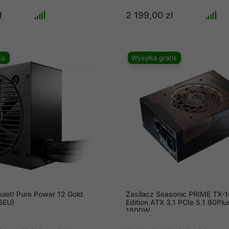
0W są wyposażone w natywne
zachowując najwyższą wydajnoś
6, cyfrowe sterowanie
pracy. Zasilacz Seasonic PRIM
ł
2 199,00 zł
 i japońskie kondensatory
80Plus Platinum ATX 3.1 PCIe 5
ne do 105°C, co gwarantuje
2200W wyrósł z tej potrzeby, st
dostarczanie mocy i
symbolem stabilności i zaawa
rwałość. Wszystkie te cechy
inżynierii. Imponuje niewiaryg
is
Wysyłka gratis
te zasilacze idealnie nadają się
zapasem mocy oraz wzorowym 
jnowszych kart graficznych i
który czerpie z bogatego dośw
użej mocy dostępnych na
marki Seasonic. Jego konstrukc
solidnych komponentach i ryg
testach, zapewnia pewność dzi
podczas najbardziej wymagając
obliczeniowych czy graficznyc
uiet! Pure Power 12 Gold
Zasilacz Seasonic PRIME TX-
3EU)
Edition ATX 3.1 PCIe 5.1 80Plu
1600W