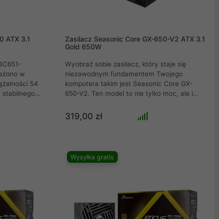
0 ATX 3.1
Zasilacz Seasonic Core GX-650-V2 ATX 3.1
Gold 650W
BC651-
Wyobraź sobie zasilacz, który staje się
ażono w
niezawodnym fundamentem Twojego
ążalności 54
komputera takim jest Seasonic Core GX-
 stabilnego
650-V2. Ten model to nie tylko moc, ale i
aficznych i
inteligencja, gotowa wspierać wymagające
zpieczeń, w
konfiguracje i zachować stabilność nawet w
319,00 zł
ni wszystkie
ekstremalnych warunkach. Z pełną
awariami.
modularnością kabli, technologią OptiSink
ligentną
poprawiającą chłodzenie i systemem S2FC,
ptymalne
GX-650-V2 dostosowuje się do potrzeb
Wysyłka gratis
ziomie
użytkownika. Cisza, stabilność i ochrona
żytkowania.
Seasonic Core GX-650-V2 jest jak cichy
strażnik, dbający o każdy komponent
Twojego komputera, niezależnie od wyzwań.