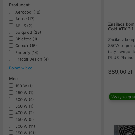
Producent
Aerocool
(18)
Antec
(17)
Zasilacz kom
ASUS
(2)
Gold ATX 3.
be quiet!
(29)
Chieftec
(1)
Zasilacz kom
850W to połąc
Corsair
(15)
i stylowego d
Endorfy
(14)
PLUS Platinum
Fractal Design
(4)
zapewnia wyj
Pokaż więcej
energetyczn
389,00 zł
architektura 
Moc
niezawodność
150 W
(1)
Kompatybilnoś
250 W
(1)
PCIe 5.1, płas
Wysyłka grat
300 W
(4)
mm sprawiają,
dla wymagają
350 W
(1)
400 W
(2)
450 W
(5)
500 W
(11)
550 W
(21)