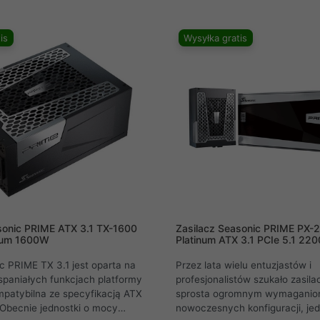
i do 105°C gwarantują
zapewniają pełną kompatybilno
dostarczanie mocy i
stabilność nawet dla wymagają
rwałość. Wszystkie te cechy
graficznych. Postaw na legenda
is
Wysyłka gratis
ten zasilacz jest idealny do
niezawodność Seasonic.
wszych kart graficznych i
użej mocy dostępnych na
sonic PRIME ATX 3.1 TX-1600
Zasilacz Seasonic PRIME PX-
nium 1600W
Platinum ATX 3.1 PCIe 5.1 22
c PRIME TX 3.1 jest oparta na
Przez lata wielu entuzjastów i
paniałych funkcjach platformy
profesjonalistów szukało zasila
patybilna ze specyfikacją ATX
sprosta ogromnym wymagani
. Obecnie jednostki o mocy
nowoczesnych konfiguracji, je