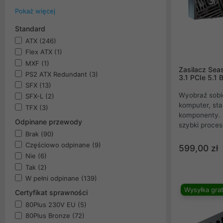
Pokaż więcej
Standard
ATX
(246)
Flex ATX
(1)
MXF
(1)
Zasilacz Se
PS2 ATX Redundant
(3)
3.1 PCIe 5.1
SFX
(13)
Wyobraź sobi
SFX-L
(2)
komputer, sta
TFX
(3)
komponenty. 
Odpinane przewody
szybki proce
Brak
(90)
wszystko to,
Częściowo odpinane
(9)
maszynę, któ
599,00 zł
Ale bez odpow
Nie
(6)
te elementy p
Tak
(2)
wchodzi do g
W pełni odpinane
(139)
zasilacz, któr
Wysyłka grat
Certyfikat sprawności
ale również u
80Plus 230V EU
(5)
efektywny i stabilny. Moduło
innowacyjna t
80Plus Bronze
(72)