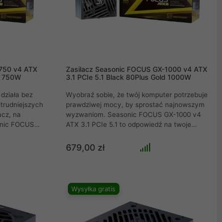
750 v4 ATX
Zasilacz Seasonic FOCUS GX-1000 v4 ATX
ld 750W
3.1 PCIe 5.1 Black 80Plus Gold 1000W
działa bez
Wyobraź sobie, że twój komputer potrzebuje
trudniejszych
prawdziwej mocy, by sprostać najnowszym
acz, na
wyzwaniom. Seasonic FOCUS GX-1000 v4
onic FOCUS
ATX 3.1 PCIe 5.1 to odpowiedź na twoje
 potężną moc
potrzeby. Dzięki 1000W mocy, wsparciu dla
PCIe 5.1 i certyfikatowi 80 PLUS Gold, ten
679,00 zł
rny, idealnie
zasilacz zapewnia stabilność i efektywność
uracji,
na najwyższym poziomie. Jest w pełni
wniając
modularny, kompaktowy, cichy, będzie
To nie tylko
działał niezawodnie w twojej konfiguracji.
Wysyłka gratis
sprawi, że
na
c energii i