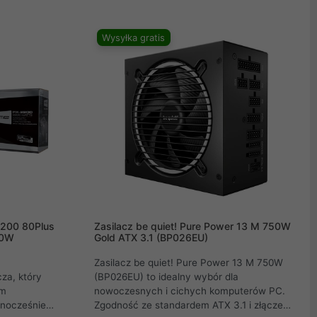
ść i
podzespoły przed przepięciami. Cicha praca
cych kart
oraz wysoka efektywność energetyczna
rną jakość i
sprawiają, że to doskonały wybór zarówno
Wysyłka gratis
dla graczy, jak i profesjonalistów. Inwestując
w model POWER ZONE 2, stawiasz na jakość
i bezpieczeństwo swojego systemu.
2200 80Plus
Zasilacz be quiet! Pure Power 13 M 750W
00W
Gold ATX 3.1 (BP026EU)
Zasilacz be quiet! Pure Power 13 M 750W
cza, który
(BP026EU) to idealny wybór dla
om
nowoczesnych i cichych komputerów PC.
dnocześnie
Zgodność ze standardem ATX 3.1 i złącze