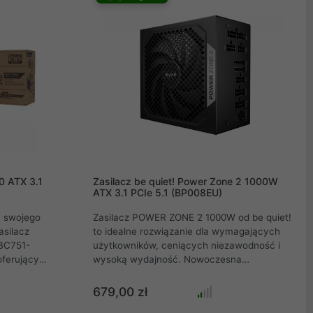
 wymagania
Dla graczy i profesjonalistów, którzy szukają
dem 80Plus
doskonałości w każdym calu swojego
sprzętu.
0 ATX 3.1
Zasilacz be quiet! Power Zone 2 1000W
ATX 3.1 PCIe 5.1 (BP008EU)
a swojego
Zasilacz POWER ZONE 2 1000W od be quiet!
asilacz
to idealne rozwiązanie dla wymagających
BC751-
użytkowników, ceniących niezawodność i
oferujący
wysoką wydajność. Nowoczesna
tem 80 PLUS
konstrukcja zapewnia stabilne zasilanie
ym
nawet przy dużym obciążeniu, a
679,00 zł
inia +12V
zaawansowane zabezpieczenia chronią