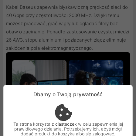
Kabel Baseus zapewnia błyskawiczną prędkość sieci do
40 Gbps przy częstotliwości 2000 MHz. Dzięki temu
możesz pracować, grać w gry lub oglądać filmy bez
obaw o zacinanie. Ponadto zastosowanie czystej miedzi
26 AWG, stopu aluminium i pozłacanych złącz eliminuje
zakłócenia pola elektromagnetycznego.
Dbamy o Twoją prywatność
Ta strona korzysta z
ciasteczek
w celu zapewnienia jej
prawidłowego działania. Potrzebujemy ich, abyś mógł
dodać produkt do koszyka albo się zalogować.