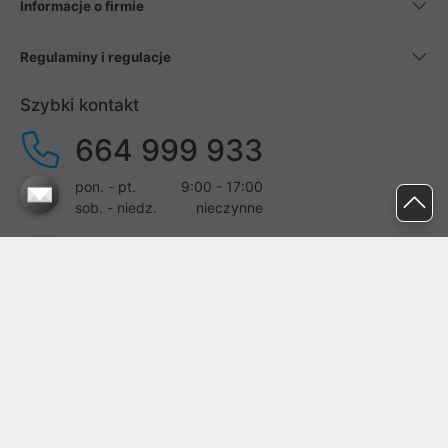
Informacje o firmie
Regulaminy i regulacje
Szybki kontakt
664 999 933
pon. - pt.
9:00 - 17:00
sob. - niedz.
nieczynne
pomoc@proline.pl
Dołącz do nas
Zgłoś błąd na stronie
Proline SA z siedzibą w Mirkowie (55-095), przy ul. Brzozowej 5,
wpisana do rejestru przedsiębiorców Krajowego Rejestru Sądowego