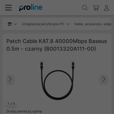
Urządzenia peryferyjne PC
Kable, przewody i adapt
Patch Cable KAT.8 40000Mbps Baseus
0.5m - czarny (B0013320A111-00)
Poprzedni
Na
1 z 6
Dodaj pierwszą opinię