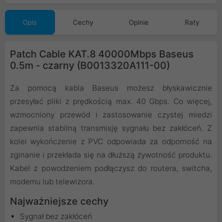
0150-S)
Opis
Cechy
Opinie
Raty
Patch Cable KAT.8 40000Mbps Baseus
0.5m - czarny (B0013320A111-00)
Za pomocą kabla Baseus możesz błyskawicznie
przesyłać pliki z prędkością max. 40 Gbps. Co więcej,
wzmocniony przewód i zastosowanie czystej miedzi
zapewnia stabilną transmisję sygnału bez zakłóceń. Z
kolei wykończenie z PVC odpowiada za odporność na
zginanie i przekłada się na dłuższą żywotność produktu.
Kabel z powodzeniem podłączysz do routera, switcha,
modemu lub telewizora.
Najważniejsze cechy
Sygnał bez zakłóceń