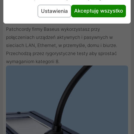
Akceptuję wszystko
Ustawienia
Zastosowanie
Patchcordy firmy Baseus wykorzystasz przy
połączeniach urządzeń aktywnych i pasywnych w
sieciach LAN, Ethernet, w przemyśle, domu i biurze.
Przechodzą przez rygorystyczne testy aby sprostać
wymaganiom kategorii 8.