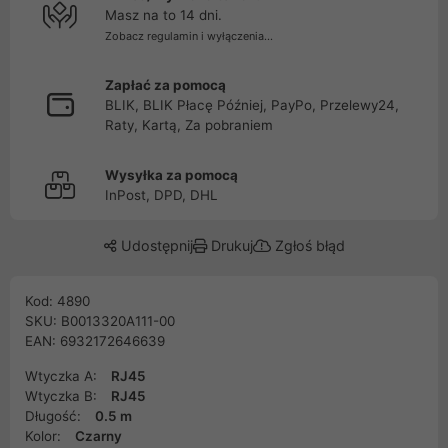
Masz na to 14 dni.
Zobacz regulamin i wyłączenia...
Zapłać za pomocą
BLIK, BLIK Płacę Później, PayPo, Przelewy24,
Raty, Kartą, Za pobraniem
Wysyłka za pomocą
InPost, DPD, DHL
Udostępnij
Drukuj
Zgłoś błąd
Kod: 4890
SKU: B0013320A111-00
EAN: 6932172646639
Wtyczka A:
RJ45
Wtyczka B:
RJ45
Długość:
0.5 m
Kolor:
Czarny