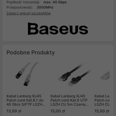
Prędkość transmisji:
max. 40 Gbps
Przepustowość:
2000MHz
Zobacz więcej szczegółów
Podobne Produkty
Kabel Lanberg RJ45
Kabel Lanberg RJ45
Kabel Lanbe
Patch cord Kat.8.1 do
Patch cord Kat.6 UTP
Patch cord 
40 Gb/s S/FTP LSZH
LSZH CU 5m Czarny
LSZH CU 5m
CU 1,5m Szary Fluke
Fluke Passed (PCU6-
Fluke Passe
13,99 zł
15,00 zł
15,00 zł
Passed (PCF8-10CU-
10CU-0500-BK)
10CU-0500-