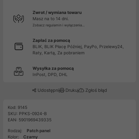
Zwrot / wymiana towaru
Masz na to 14 dni.
Zobacz regulamin i wyłączenia...
Zapłać za pomocą
BLIK, BLIK Płacę Później, PayPo, Przelewy24,
Raty, Kartą, Za pobraniem
Wysyłka za pomocą
InPost, DPD, DHL
Udostępnij
Drukuj
Zgłoś błąd
Kod: 9145
SKU: PPKS-0924-B
EAN: 5901969439335
Rodzaj:
Patch panel
Kolor:
Czarny