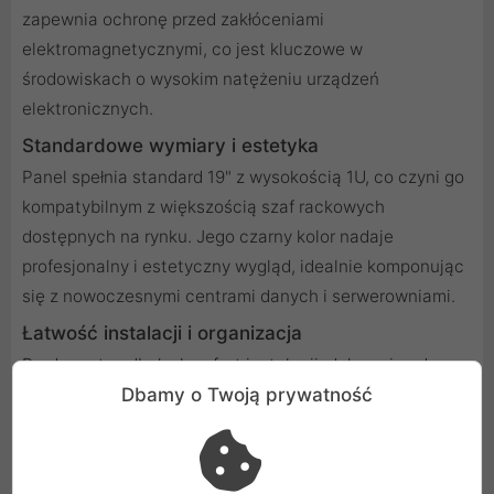
zapewnia ochronę przed zakłóceniami
elektromagnetycznymi, co jest kluczowe w
środowiskach o wysokim natężeniu urządzeń
elektronicznych.
Standardowe wymiary i estetyka
Panel spełnia standard 19" z wysokością 1U, co czyni go
kompatybilnym z większością szaf rackowych
dostępnych na rynku. Jego czarny kolor nadaje
profesjonalny i estetyczny wygląd, idealnie komponując
się z nowoczesnymi centrami danych i serwerowniami.
Łatwość instalacji i organizacja
Producent zadbał o komfort instalacji, dołączając do
zestawu półkę ułatwiającą organizację oraz mocowanie
Dbamy o Twoją prywatność
kabli, przewód uziemiający oraz śruby montażowe M6.
Dzięki temu proces montażu staje się intuicyjny i szybki,
a uporządkowana infrastruktura kablowa przekłada się