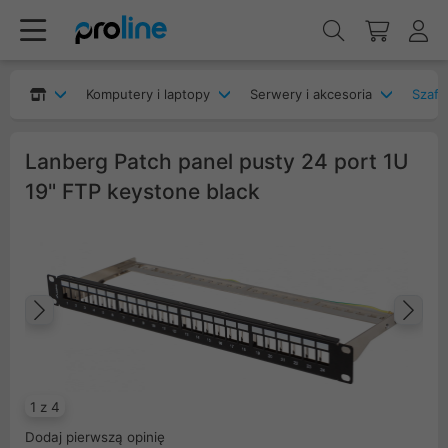
Komputery i laptopy
Serwery i akcesoria
Szafy
Lanberg Patch panel pusty 24 port 1U
19" FTP keystone black
Poprzedni
Na
1 z 4
Dodaj pierwszą opinię