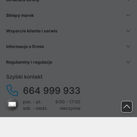
Sklepy marek
Wsparcie klienta i serwis
Informacje o firmie
Regulaminy i regulacje
Szybki kontakt
664 999 933
pon. - pt.
9:00 - 17:00
sob. - niedz.
nieczynne
pomoc@proline.pl
Dołącz do nas