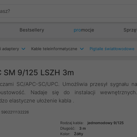
Bestsellery
pro
mocje
Sprzę
i adaptery
Kable teleinformatyczne
Pigtaile światłowodowe
C SM 9/125 LSZH 3m
łączami SC/APC-SC/UPC. Umożliwia przesył sygnału n
ustowość. Nadaje się do instalacji wewnętrznych
zo elastyczne ułożenie kabla .
: 5902211132226
Rodzaj kabla:
jednomodowy 9/125
Długość:
3 m
Kolor:
Żółty