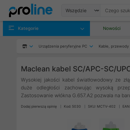
Produkty
Kategorie
Nowości
Producenci
Urządzenia peryferyjne PC
Kable, przewody 
Kategorie
Maclean kabel SC/APC-SC/UP
Wysokiej jakości kabel światłowodowy ze z
duże odległości zachowując wysoką przep
Zastosowanie włókna G.657.A2 pozwala na bard
Dodaj pierwszą opinię
Kod: 5030
SKU: MCTV-402
EAN