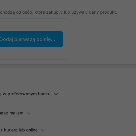
chodzą od osób, które zakupiły lub używały dany produkt.
Dodaj pierwszą opinię...
lną w preferowanym banku
masz mailem
kuriera lub online