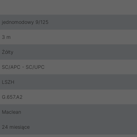
jednomodowy 9/125
3 m
Żółty
SC/APC - SC/UPC
LSZH
G.657.A2
Maclean
24 miesiące