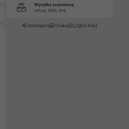
Wysyłka za pomocą
InPost, DPD, DHL
Udostępnij
Drukuj
Zgłoś błąd