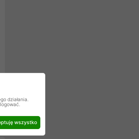
go działania.
alogować.
ptuję wszystko