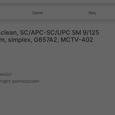
Opinie
Raty
Maclean, SC/APC-SC/UPC SM 9/125
3m, simplex, G657A2, MCTV-402
owości
ewnątrz pomieszczeń