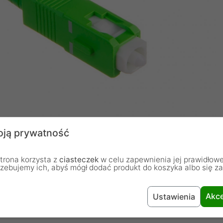
ją prywatność
trona korzysta z
ciasteczek
w celu zapewnienia jej prawidłowe
rzebujemy ich, abyś mógł dodać produkt do koszyka albo się z
stalacji wewnętrznych.
Akce
Ustawienia