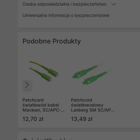
Osoba odpowiedzialna i bezpieczeństwo
Uniwersalna informacja o bezpieczeństwie
Podobne Produkty
Poprzedni
Patchcord
Patchcord
światłowód kabel
światłowodowy
Maclean, SC/APC-
Lanberg SM SC/APC-
SC/APC,
SC/APC SIMPLEX
12,70 zł
13,49 zł
jednomodowy,
3.0MM LSZH
długość 3m, simplex,
G657A2 10m biały
G657A2 (MCTV-433)