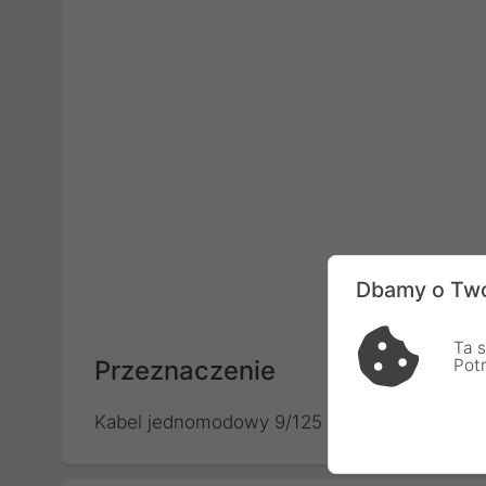
Dbamy o Two
Ta s
Przeznaczenie
Pot
Kabel jednomodowy 9/125 przeznaczony do in