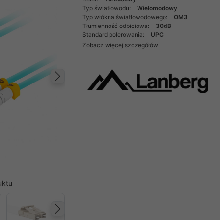
Typ światłowodu:
Wielomodowy
Typ włókna światłowodowego:
OM3
Tłumienność odbiciowa:
30dB
Standard polerowania:
UPC
Zobacz więcej szczegółów
Następny
uktu
Następny