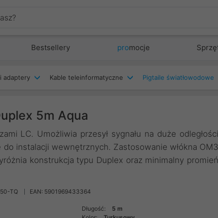
Bestsellery
pro
mocje
Sprzę
i adaptery
Kable teleinformatyczne
Pigtaile światłowodowe
uplex 5m Aqua
zami LC. Umożliwia przesył sygnału na duże odległośc
 do instalacji wewnętrznych. Zastosowanie włókna OM
yróżnia konstrukcja typu Duplex oraz minimalny promie
050-TQ
EAN: 5901969433364
Długość:
5 m
Kolor:
Turkusowy