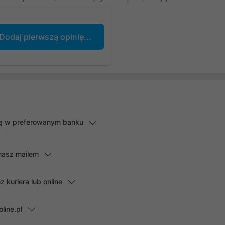
Dodaj pierwszą opinię...
lną w preferowanym banku
masz mailem
kuriera lub online
line.pl