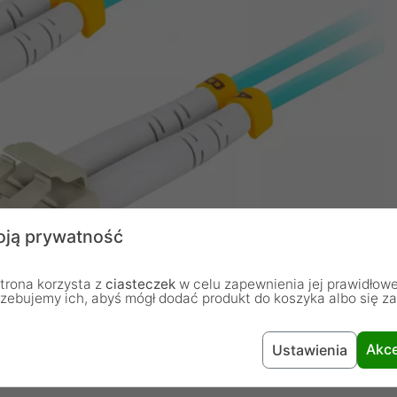
ją prywatność
trona korzysta z
ciasteczek
w celu zapewnienia jej prawidłowe
rzebujemy ich, abyś mógł dodać produkt do koszyka albo się z
Akce
Ustawienia