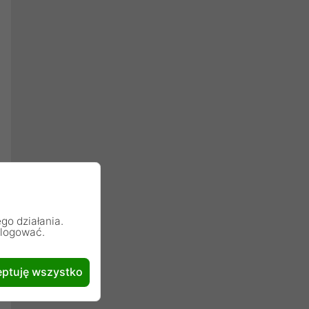
go działania.
alogować.
ptuję wszystko