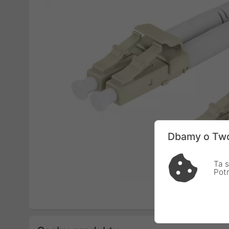
Dbamy o Two
Ta s
Pot