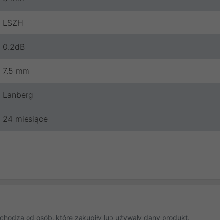
LSZH
0.2dB
7.5 mm
Lanberg
24 miesiące
chodzą od osób, które zakupiły lub używały dany produkt.