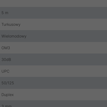
5 m
Turkusowy
Wielomodowy
OM3
30dB
UPC
50/125
Duplex
3 mm