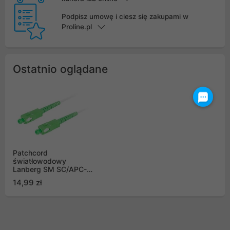
Podpisz umowę i ciesz się zakupami w
Proline.pl
Ostatnio oglądane
Patchcord
światłowodowy
Lanberg SM SC/APC-
SC/APC SIMPLEX
14,99 zł
3.0MM LSZH G657A2
15m biały