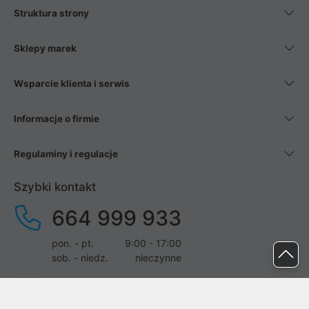
Struktura strony
Sklepy marek
Wsparcie klienta i serwis
Informacje o firmie
Regulaminy i regulacje
Szybki kontakt
664 999 933
pon. - pt.
9:00 - 17:00
sob. - niedz.
nieczynne
pomoc@proline.pl