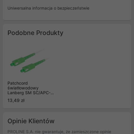
Uniwersalna informacja o bezpieczeństwie
Podobne Produkty
Patchcord
światłowodowy
Lanberg SM SC/APC-
SC/APC SIMPLEX
13,49 zł
3.0MM LSZH G657A2
10m biały
Opinie Klientów
PROLINE S.A. nie gwarantuje, że zamieszczone opinie