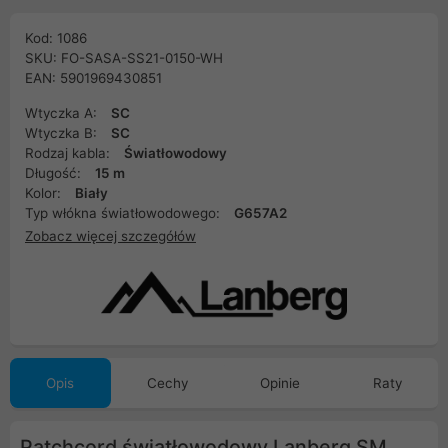
Kod: 1086
SKU: FO-SASA-SS21-0150-WH
EAN: 5901969430851
Wtyczka A:
SC
Wtyczka B:
SC
Rodzaj kabla:
Światłowodowy
Długość:
15 m
Kolor:
Biały
Typ włókna światłowodowego:
G657A2
Zobacz więcej szczegółów
Opis
Cechy
Opinie
Raty
Patchcord światłowodowy Lanberg SM