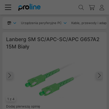
Urządzenia peryferyjne PC
Kable, przewody i adapt
Lanberg SM SC/APC-SC/APC G657A2
15M Biały
Poprzedni
Na
1 z 4
Dodaj pierwszą opinię