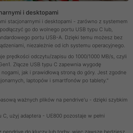
narnymi i desktopami
ami stacjonarnymi i desktopami - zarówno z systemem
 podłączyć go do wolnego portu USB typu C lub,
standardowego portu USB-A. Dzięki temu możesz bez
ądzeniami, niezależnie od ich systemu operacyjnego.
 prędkości odczytu/zapisu do 1000/1000 MB/s, czyli
 Gen1. Złącze USB typu C zapewnia wygodę
nogami, jak i prawidłową stroną do góry. Jest zgodne
onarnych, laptopów i smartfonów po tablety."
asową ważnych plików na pendrive'u - dzięki szybkim
 C, użyj adaptera - UE800 pozostaje w pełni
 pendrive do kluczy lub torby, więc zawsze będziesz