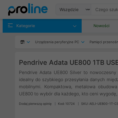
Produkty
Kategorie
Nowości
Producenci
Urządzenia peryferyjne PC
Pamięci przenoś
Kategorie
Pendrive Adata UE800 1TB USB 
Pendrive Adata UE800 Silver to nowoczesn
idealny do szybkiego przesyłania danych międ
mobilnymi. Kompaktowa, metalowa obudowa 
UE800 to wybór dla każdego, kto ceni wygodę,
Dodaj pierwszą opinię
Kod: 10724
SKU: AELI-UE800-1T-C