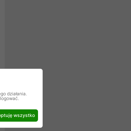
go działania.
alogować.
ptuję wszystko