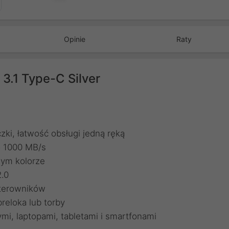
Opinie
Raty
3.1 Type-C Silver
ki, łatwość obsługi jedną ręką
o 1000 MB/s
ym kolorze
.0
 sterowników
reloka lub torby
i, laptopami, tabletami i smartfonami