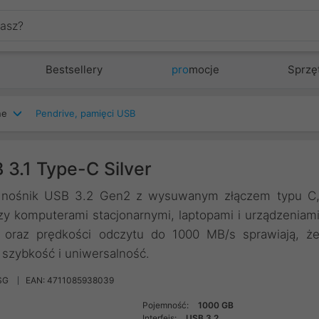
Bestsellery
pro
mocje
Sprzę
ne
Pendrive, pamięci USB
3.1 Type-C Silver
y nośnik USB 3.2 Gen2 z wysuwanym złączem typu C
zy komputerami stacjonarnymi, laptopami i urządzeniam
oraz prędkości odczytu do 1000 MB/s sprawiają, ż
 szybkość i uniwersalność.
SG
EAN: 4711085938039
Pojemność:
1000 GB
Interfejs:
USB 3.2