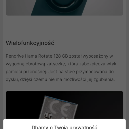
Wielofunkcyjność
Pendrive Hama Rotate 128 GB został wyposażony w
wygodną obrotową zatyczkę, która zabezpiecza wtyk
pamięci przenośnej. Jest na stałe przymocowana do
dysku, dzięki czemu nie ma możliwości jej zgubienia.
Dbamy o Twoją prywatność