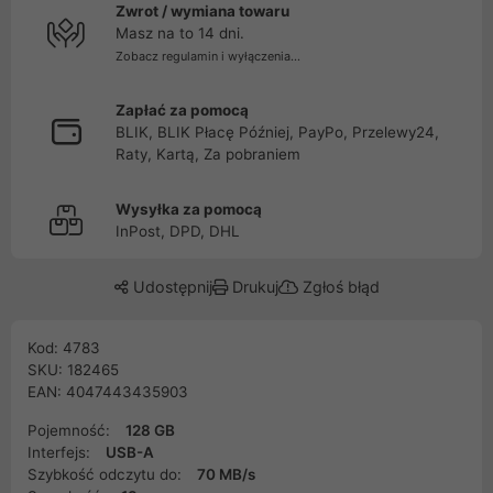
Zwrot / wymiana towaru
Masz na to 14 dni.
Zobacz regulamin i wyłączenia...
Zapłać za pomocą
BLIK, BLIK Płacę Później, PayPo, Przelewy24,
Raty, Kartą, Za pobraniem
Wysyłka za pomocą
InPost, DPD, DHL
Udostępnij
Drukuj
Zgłoś błąd
Kod: 4783
SKU: 182465
EAN: 4047443435903
Pojemność:
128 GB
Interfejs:
USB-A
Szybkość odczytu do:
70 MB/s