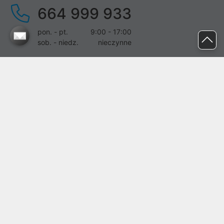
664 999 933
pon. - pt.
9:00 - 17:00
sob. - niedz.
nieczynne
pomoc@proline.pl
Dołącz do nas
Zgłoś błąd na stronie
Proline SA z siedzibą w Mirkowie (55-095), przy ul. Brzozowej 5,
wpisana do rejestru przedsiębiorców Krajowego Rejestru Sądowego
przez Sąd Rejonowy dla Wrocławia-Fabrycznej we Wrocławiu, VI
Wydział Gospodarczy Krajowego Rejestru Sądowego pod nr KRS:
0000282071, NIP: 8951898022, REGON: 020482041, BDO:
000437899. Kapitał zakładowy Spółki wynosi 500000,00 zł i został
on opłacony w całości.
© proline 1996 - 2026. Wszelkie prawa zastrzeżone.