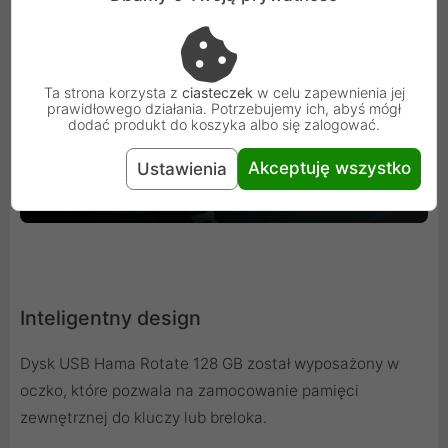
Ta strona korzysta z
ciasteczek
w celu zapewnienia jej
prawidłowego działania. Potrzebujemy ich, abyś mógł
dodać produkt do koszyka albo się zalogować.
Akceptuję wszystko
Ustawienia
Inteligentny design
Dysk USB Hama Rotate 128 GB został wyposażony w
oczko, które pozwala na zamocowanie pamięci
zewnętrznej do kluczy lub breloka.