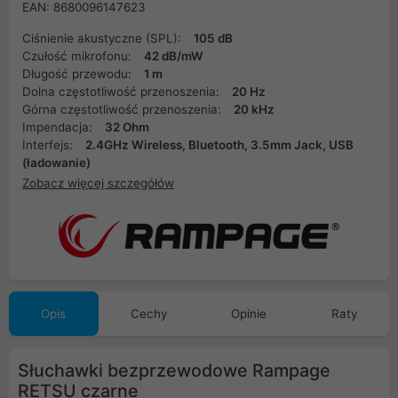
EAN: 8680096147623
Ciśnienie akustyczne (SPL):
105 dB
Czułość mikrofonu:
42 dB/mW
Długość przewodu:
1 m
Dolna częstotliwość przenoszenia:
20 Hz
Górna częstotliwość przenoszenia:
20 kHz
Impendacja:
32 Ohm
Interfejs:
2.4GHz Wireless, Bluetooth, 3.5mm Jack, USB
(ładowanie)
Zobacz więcej szczegółów
Opis
Cechy
Opinie
Raty
Słuchawki bezprzewodowe Rampage
RETSU czarne