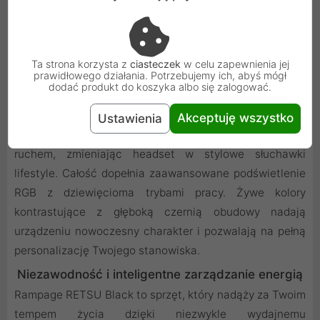
Skuteczna wymiana informacji z drużyną to klucz do
zwycięstwa, dlatego słuchawki wyposażono w
elastyczny, odpinany mikrofon o wysokiej czułości.
Ta strona korzysta z
ciasteczek
w celu zapewnienia jej
prawidłowego działania. Potrzebujemy ich, abyś mógł
System zbierania głosu minimalizuje szumy z tła, dzięki
dodać produkt do koszyka albo się zalogować.
czemu Twoje komendy są zawsze zrozumiałe i wyraźne.
Gdy chcesz tylko posłuchać muzyki lub wyjść na
Akceptuję wszystko
Ustawienia
zewnątrz, mikrofon można odłączyć jednym prostym
ruchem, zmieniając headset w stylowe słuchawki
lifestyle. Całość dopełnia zaawansowane podświetlenie
RGB z dziewięcioma trybami pracy. Żywe kolory
kontrastujące z głęboką czernią obudowy nadają
urządzeniu nowoczesny charakter i pozwalają na pełną
personalizację Twojego stanowiska.
Niezawodność i inteligentne zarządzanie energią
Rampage RETSU Black to sprzęt, który nadąży za Twoim
tempem życia dzięki niezwykle wydajnemu