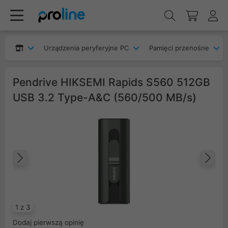
Urządzenia peryferyjne PC
Pamięci przenośne
Pendrive HIKSEMI Rapids S560 512GB
USB 3.2 Type-A&C (560/500 MB/s)
Poprzedni
Na
1 z 3
Dodaj pierwszą opinię