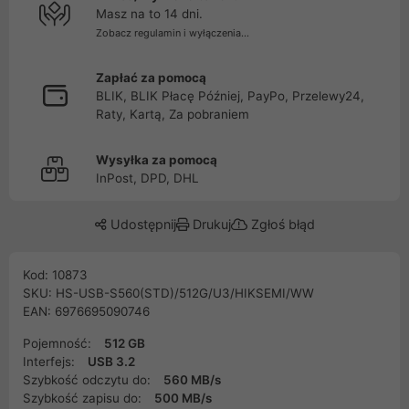
Masz na to 14 dni.
Zobacz regulamin i wyłączenia...
Zapłać za pomocą
BLIK, BLIK Płacę Później, PayPo, Przelewy24,
Raty, Kartą, Za pobraniem
Wysyłka za pomocą
InPost, DPD, DHL
Udostępnij
Drukuj
Zgłoś błąd
Kod: 10873
SKU: HS-USB-S560(STD)/512G/U3/HIKSEMI/WW
EAN: 6976695090746
Pojemność:
512 GB
Interfejs:
USB 3.2
Szybkość odczytu do:
560 MB/s
Szybkość zapisu do:
500 MB/s