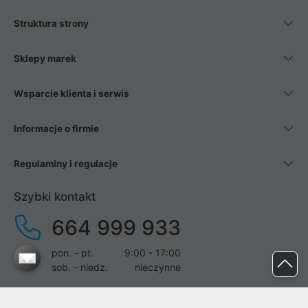
Struktura strony
Sklepy marek
Wsparcie klienta i serwis
Informacje o firmie
Regulaminy i regulacje
Szybki kontakt
664 999 933
pon. - pt.
9:00 - 17:00
sob. - niedz.
nieczynne
pomoc@proline.pl