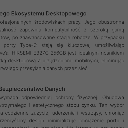
lnego Ekosystemu Desktopowego
ofesjonalnych środowiskach pracy. Jego obustronna
salność zapewnia kompatybilność z szeroką gamą
letów, po zaawansowane stacje robocze. W przypadku
, porty Type-C stają się kluczowe, umożliwiając
ive’a. HIKSEMI E327C 256GB jest idealnym nośnikiem
ką desktopową a urządzeniami mobilnymi, eliminując
rwałego przesyłania danych przez sieć.
 Bezpieczeństwo Danych
 wymaga odpowiedniej ochrony fizycznej. Obudowa
ytrzymałego i estetycznego
stopu cynku
. Ten wybór
 codzienne zużycie, uderzenia i wstrząsy, chroniąc
zemyślany design minimalizuje obciążenie portu i