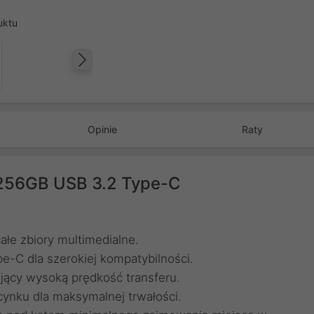
uktu
Następny
Opinie
Raty
 256GB USB 3.2 Type-C
łe zbiory multimedialne.
-C dla szerokiej kompatybilności.
jący wysoką prędkość transferu.
ynku dla maksymalnej trwałości.