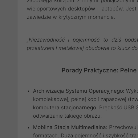
zapobiega kolizjom z innymi podłączonymi 
wieloportowych
desktopów
i laptopów. Jest
zawiedzie w krytycznym momencie.
„Niezawodność i pojemność to dziś pod
przestrzeni i metalowej obudowie to klucz d
Porady Praktyczne: Pełne
Archiwizacja Systemu Operacyjnego:
Wyko
kompleksowej, pełnej kopii zapasowej (tz
komputera stacjonarnego
. Prędkość USB 3
odtwarzanie takiego obrazu.
Mobilna Stacja Multimedialna:
Przechowuj 
formatach. Duża pojemność i szybkość tran