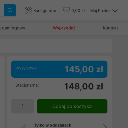
Konfigurator
0,00 zł
Mój Proline
t gamingowy
Wyprzedaż
Kontakt
145,00 zł
Wysyłkowa:
w
148,00 zł
Stacjonarna:
n
w
w
Dodaj do koszyka
o
.
y
Tylko w oddziałach