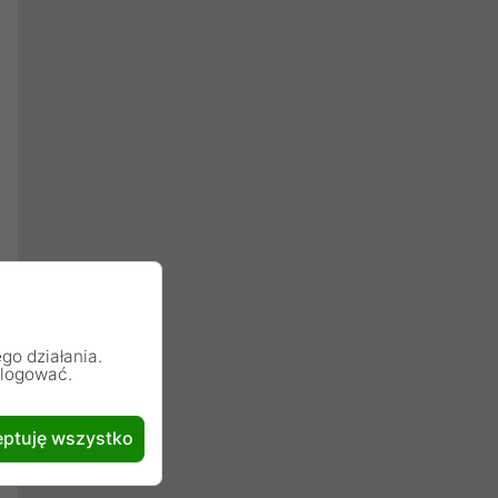
go działania.
alogować.
ptuję wszystko