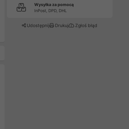
Wysyłka za pomocą
InPost, DPD, DHL
Udostępnij
Drukuj
Zgłoś błąd