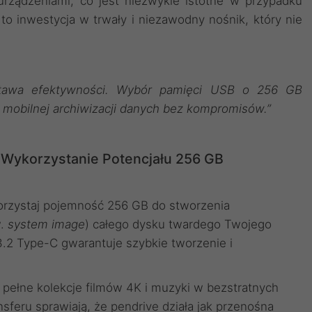
urządzeniami, co jest niezwykle istotne w przypadku
 to inwestycja w trwały i niezawodny nośnik, który nie
stawa efektywności. Wybór pamięci USB o 256 GB
o mobilnej archiwizacji danych bez kompromisów.”
 Wykorzystanie Potencjału 256 GB
rzystaj pojemność 256 GB do stworzenia
w.
system image
) całego dysku twardego Twojego
.2 Type-C gwarantuje szybkie tworzenie i
pełne kolekcje filmów 4K i muzyki w bezstratnych
sferu sprawiają, że pendrive działa jak przenośna