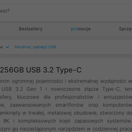
Bestsellery
pro
mocje
Sprzę
ne
Pendrive, pamięci USB
 256GB USB 3.2 Type-C
nim ogromnej pojemności i ekstremalnej wydajności 
js USB 3.2 Gen 1 i nowoczesne złącze Type-C, te
fery, kluczowe dla profesjonalistów i entuzjastó
etów, zaawansowanych smartfonów oraz komputeró
zamknięty w trwałej, metalowej obudowie, stworzony d
ków 8K i kompleksowych kopii zapasowych systemów
czyni go niezastąpionym narzędziem w codziennej prac