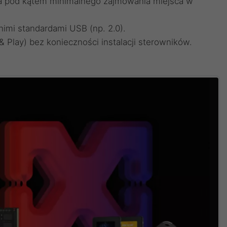
a pod kątem minimalnego zajmowania miejsca w
imi standardami USB (np. 2.0).
Play) bez konieczności instalacji sterowników.