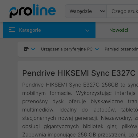
Produkty
Kategorie
Nowości
Producenci
Urządzenia peryferyjne PC
Pamięci przenoś
Kategorie
Pendrive HIKSEMI Sync E327C
Pendrive HIKSEMI Sync E327C 256GB to syno
mobilnym formacie. Wykorzystując interfe
przenośny dysk oferuje błyskawiczne trans
multimediów. Idealny do laptopów, tabl
stacjonarnych nowej generacji. Niezawodny, 
obsługi gigantycznych bibliotek gier, pli
Zapewnia imponujące 256 GB przestrzeni, co 