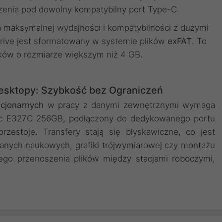
czenia pod dowolny kompatybilny port Type-C.
 maksymalnej wydajności i kompatybilności z dużymi
drive jest sformatowany w systemie plików
exFAT
. To
ków o rozmiarze większym niż 4 GB.
Desktopy: Szybkość bez Ograniczeń
cjonarnych
w pracy z danymi zewnętrznymi wymaga
ync E327C 256GB, podłączony do dedykowanego portu
przestoje. Transfery stają się błyskawiczne, co jest
anych naukowych, grafiki trójwymiarowej czy montażu
ego przenoszenia plików między stacjami roboczymi,