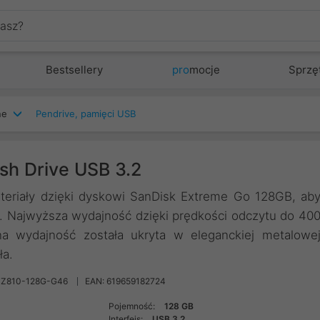
Bestsellery
pro
mocje
Sprzę
ne
Pendrive, pamięci USB
sh Drive USB 3.2
teriały dzięki dyskowi SanDisk Extreme Go 128GB, ab
. Najwyższa wydajność dzięki prędkości odczytu do 40
a wydajność została ukryta w eleganckiej metalowe
ła.
CZ810-128G-G46
EAN: 619659182724
Pojemność:
128 GB
Interfejs:
USB 3.2