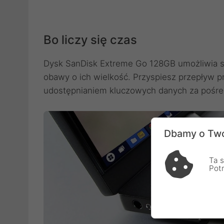
Bo liczy się czas
Dysk SanDisk Extreme Go 128GB umożliwia sz
obawy o ich wielkość. Przyspiesz przepływ p
udostępnianiem kluczowych danych za pośre
Dbamy o Two
Ta s
Pot