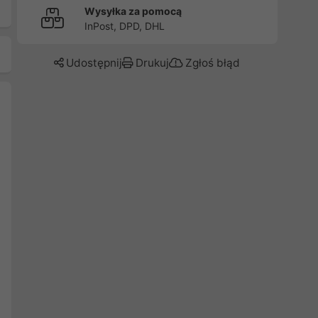
Wysyłka za pomocą
InPost, DPD, DHL
Udostępnij
Drukuj
Zgłoś błąd