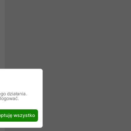
go działania.
alogować.
ptuję wszystko