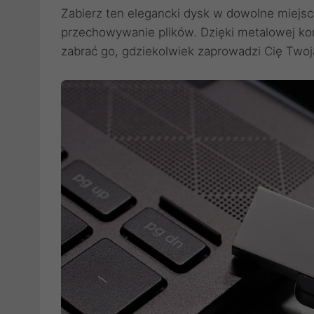
Zabierz ten elegancki dysk w dowolne miejs
przechowywanie plików. Dzięki metalowej kons
zabrać go, gdziekolwiek zaprowadzi Cię Twoja