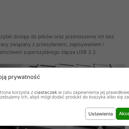
ybki dostęp do plików oraz przenoszenie ich bez
racy związany z przesyłaniem, zapisywaniem i
dnictwem superszybkiego złącza USB 3.2.
ją prywatność
trona korzysta z
ciasteczek
w celu zapewnienia jej prawidłowe
rzebujemy ich, abyś mógł dodać produkt do koszyka albo się z
Akce
Ustawienia