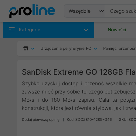
Produkty
Kategorie
Nowości
Producenci
Urządzenia peryferyjne PC
Pamięci przenoś
Kategorie
SanDisk Extreme GO 128GB Fla
Szybko uzyskuj dostęp i przenoś wszelkie ma
zawsze mieć przy sobie to czego potrzebujesz
MB/s i do 180 MB/s zapisu. Cała ta potężn
konstrukcji, która jest równie stylowa, jak i trwa
Dodaj pierwszą opinię
Kod: SDCZ810-128G-G46
SKU: SD