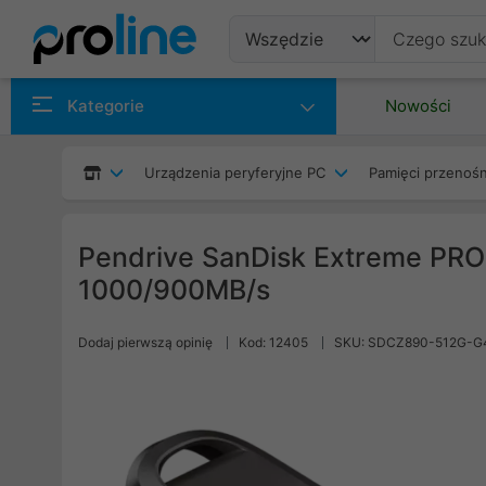
Produkty
Kategorie
Nowości
Producenci
Urządzenia peryferyjne PC
Pamięci przenoś
Kategorie
Pendrive SanDisk Extreme PRO
1000/900MB/s
Dodaj pierwszą opinię
Kod: 12405
SKU: SDCZ890-512G-G