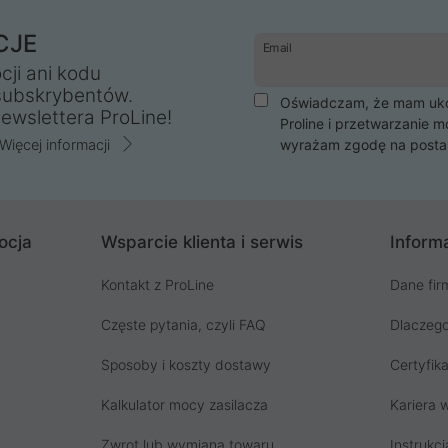
CJE
Email
cji ani kodu
subskrybentów.
Oświadczam, że mam ukoń
ewslettera ProLine!
Proline i przetwarzanie m
Więcej informacji
wyrażam zgodę na posta
ocja
Wsparcie klienta i serwis
Informa
Kontakt z ProLine
Dane fir
Częste pytania, czyli FAQ
Dlaczego
Sposoby i koszty dostawy
Certyfika
Kalkulator mocy zasilacza
Kariera w
Zwrot lub wymiana towaru
Instrukcj