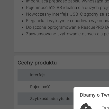
Imponująca prędkość zapisu wynosząca d
Pojemność 512 BB idealna dla dużych proje
Nowoczesny interfejs USB-C zgodny ze s
Elegancka i wytrzymała obudowa wykonan
Dołączone oprogramowanie RescuePRO Del
Zaawansowane szyfrowanie danych dla pe
Cechy produktu
Interfejs
Pojemność
Dbamy o Two
Szybkość odczytu do
Ta s