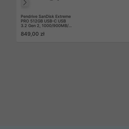
Poprzedni
Pendrive SanDisk Extreme
PRO 512GB USB-C USB
3.2 Gen 2, 1000/900MB/s,
4x6 box, Grey Metal
849,00 zł