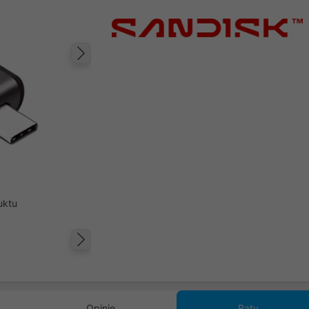
Następny
uktu
Następny
Opinie
Raty