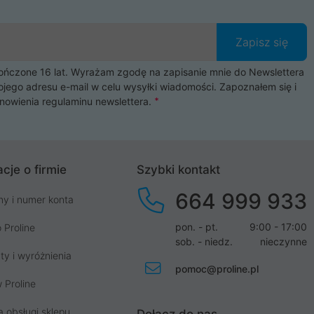
Zapisz się
czone 16 lat. Wyrażam zgodę na zapisanie mnie do Newslettera
ojego adresu e-mail w celu wysyłki wiadomości. Zapoznałem się i
nowienia
regulaminu newslettera
.
cje o firmie
Szybki kontakt
664 999 933
my i numer konta
pon. - pt.
9:00 - 17:00
 Proline
sob. - niedz.
nieczynne
ty i wyróżnienia
pomoc@proline.pl
 Proline
a obsługi sklepu
Dołącz do nas