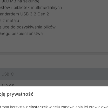
o 900 MB na sekundę
któw i bibliotek multimedialnych
tandardem USB 3.2 Gen 2
a z metalu
uxe do odzyskiwania plików
łnego bezpieczeństwa
USB-C
512 GB
ją prywatność
1000 MB/s
trona korzysta z
ciasteczek
w celu zapewnienia jej prawidłowe