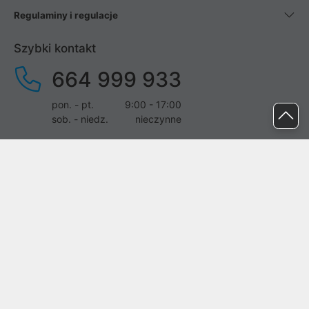
Regulaminy i regulacje
Szybki kontakt
664 999 933
pon. - pt.
9:00 - 17:00
sob. - niedz.
nieczynne
pomoc@proline.pl
Dołącz do nas
Zgłoś błąd na stronie
Proline SA z siedzibą w Mirkowie (55-095), przy ul. Brzozowej 5,
wpisana do rejestru przedsiębiorców Krajowego Rejestru Sądowego
przez Sąd Rejonowy dla Wrocławia-Fabrycznej we Wrocławiu, VI
Wydział Gospodarczy Krajowego Rejestru Sądowego pod nr KRS: