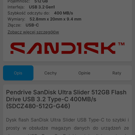
Pojemność:
512 GB
Interfejs:
USB 3.2 Gen1
Szybkość odczytu do:
400 MB/s
Wymiary:
52.8mm x 20mm x 9.4 mm
Złącze:
USB-C
Zobacz więcej szczegółów
Opis
Cechy
Opinie
Raty
Pendrive SanDisk Ultra Slider 512GB Flash
Drive USB 3.2 Type-C 400MB/s
(SDCZ480-512G-G46)
Dysk flash SanDisk Ultra Slider USB Type-C to szybki i
prosty w obsłudze magazyn danych do urządzeń ze