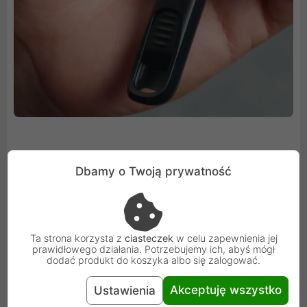
Praktyczność i bezpieczeństwo danych
Dbamy o Twoją prywatność
SanDisk Ultra Slider posiada wygodny otwór na brelok,
który pozwala przypiąć go do kluczy lub torby, co wpływa
na łatwość transportu i zmniejsza ryzyko zgubienia
Ta strona korzysta z
ciasteczek
w celu zapewnienia jej
prawidłowego działania. Potrzebujemy ich, abyś mógł
pendrive'a. Dodatkowo, pendrive jest wspierany przez
dodać produkt do koszyka albo się zalogować.
oprogramowanie do odzyskiwania danych, co jest cenną
funkcją zabezpieczającą ważne pliki użytkownika.
Akceptuję wszystko
Ustawienia