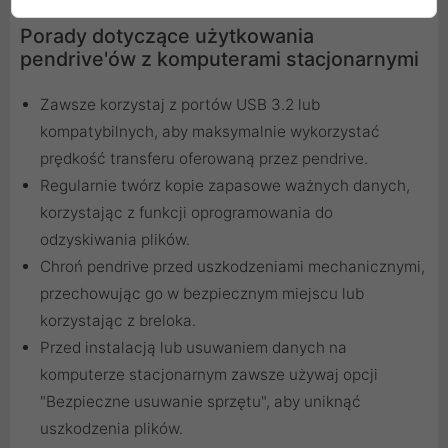
Porady dotyczące użytkowania
pendrive'ów z komputerami stacjonarnymi
Zawsze korzystaj z portów USB 3.2 lub
kompatybilnych, aby maksymalnie wykorzystać
prędkość transferu oferowaną przez pendrive.
Regularnie twórz kopie zapasowe ważnych danych,
korzystając z funkcji oprogramowania do
odzyskiwania plików.
Chroń pendrive przed uszkodzeniami mechanicznymi,
przechowując go w bezpiecznym miejscu lub
korzystając z breloka.
Przed instalacją lub usuwaniem danych na
komputerze stacjonarnym zawsze używaj opcji
"Bezpieczne usuwanie sprzętu", aby uniknąć
uszkodzenia plików.