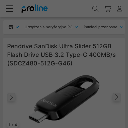
Urządzenia peryferyjne PC
Pamięci przenośne
Pendrive SanDisk Ultra Slider 512GB
Flash Drive USB 3.2 Type-C 400MB/s
(SDCZ480-512G-G46)
Poprzedni
Na
1 z 4