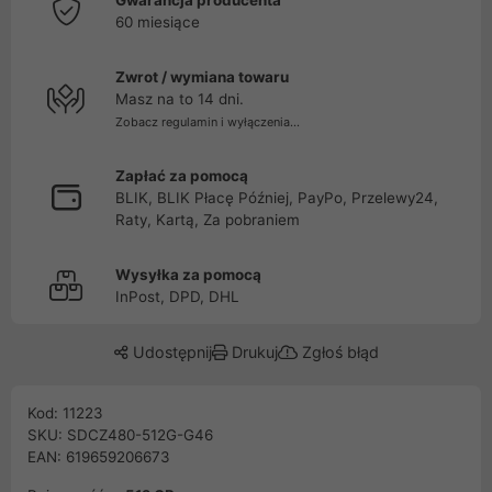
Gwarancja producenta
60 miesiące
Zwrot / wymiana towaru
Masz na to 14 dni.
Zobacz regulamin i wyłączenia...
Zapłać za pomocą
BLIK, BLIK Płacę Później, PayPo, Przelewy24,
Raty, Kartą, Za pobraniem
Wysyłka za pomocą
InPost, DPD, DHL
Udostępnij
Drukuj
Zgłoś błąd
Kod: 11223
SKU: SDCZ480-512G-G46
EAN: 619659206673