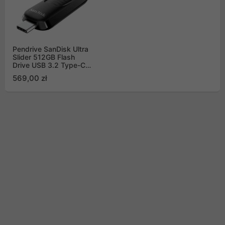
Pendrive SanDisk Ultra
Slider 512GB Flash
Drive USB 3.2 Type-C
400MB/s (SDCZ480-
569,00 zł
512G-G46)