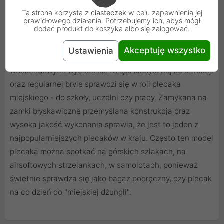
Green
Ta strona korzysta z
ciasteczek
w celu zapewnienia jej
prawidłowego działania. Potrzebujemy ich, abyś mógł
dodać produkt do koszyka albo się zalogować.
Lekki i poręczny plecak polskiej firmy WISPORT o
pojemności około 30 litrów. Plecak survivalowy świetnie
Akceptuję wszystko
Ustawienia
sprawdzi się podczas jednodniowych lub
weekendowych wycieczek. Dzięki klasycznej konstrukcji
oraz regularnej bryle sprawdzi się w roli plecaka
miejskiego - do szkoły, uczelni czy pracy. Zamykana na
zamki błyskawiczne przemyślana konstrukcja oraz
wysoka jakość wykonania sprawia, że jest to jeden z
najpopularniejszych plecaków w kraju. Często ten model
plecaka można spotkać na górskich szlakach, na
airsoftowych strzelankach, w samolotach, ponieważ
świetnie sprawdza się jako bagaż podręczny, czy plecak
na co dzień do "miejskiej dżungli".