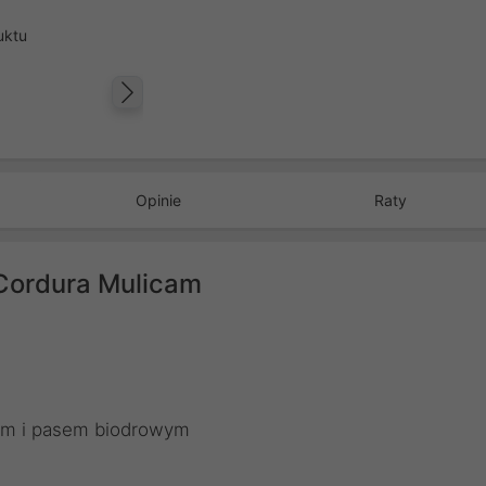
uktu
Następny
Opinie
Raty
 Cordura Mulicam
m i pasem biodrowym