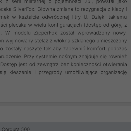
 z serii militarnej o pojemności 25l, powstał jako
aka SilverFox. Główna zmiana to rezygnacja z klapy i
ek w kształcie odwróconej litry U. Dzięki takiemu
ci plecaka w wielu konfiguracjach (dostęp od góry, z
ia). W modelu ZipperFox został wprowadzony nowy,
on wyjmowany stelaż z włókna szklanego umieszczony
go zostały naszyte tak aby zapewnić komfort podczas
brudzenie. Przy systemie nośnym znajduje się również
Dostęp jest od zewnątrz bez konieczności otwierania
ię kieszenie i przegrody umożliwiające organizację
Cordura 500