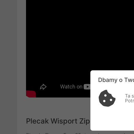
Dbamy o Two
Ta s
Pot
Plecak Wisport Zipper Fox 25L