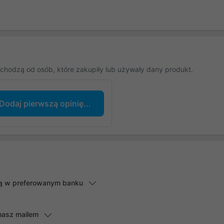
chodzą od osób, które zakupiły lub używały dany produkt.
Dodaj pierwszą opinię...
lną w preferowanym banku
masz mailem