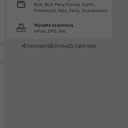
BLIK, BLIK Płacę Później, PayPo,
Przelewy24, Raty, Kartą, Za pobraniem
Wysyłka za pomocą
InPost, DPD, DHL
Udostępnij
Drukuj
Zgłoś błąd