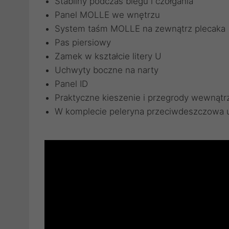
Stabilny podczas biegu i czołgania
Panel MOLLE we wnętrzu
System taśm MOLLE na zewnątrz plecaka
Pas piersiowy
Zamek w kształcie litery U
Uchwyty boczne na narty
Panel ID
Praktyczne kieszenie i przegrody wewnątr
W komplecie peleryna przeciwdeszczowa