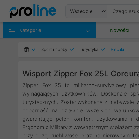
Produkty
Kategorie
Nowości
Producenci
Sport i hobby
Turystyka
Plecaki
Kategorie
Wisport Zipper Fox 25L Cordur
Zipper Fox 25 to militarno-survivalowy pl
wymagających użytkowników. Doskonale spr
turystycznych. Został wykonany z niebywale 
odporność na działanie wszelkich warunków 
gwarantując pełen komfort użytkowania i
Ergonomic Military z wewnętrznym stelażem zap
przy dużej ruchliwości oraz na nierównym ter