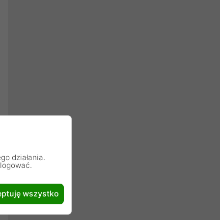
go działania.
alogować.
ptuję wszystko