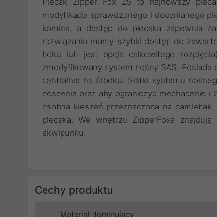
Plecak Zipper Fox 25 to najnowszy plecak
modyfikacja sprawdzonego i docenianego plec
komina, a dostęp do plecaka zapewnia zam
rozwiązaniu mamy szybki dostęp do zawartoś
boku lub jest opcja całkowitego rozpięc
zmodyfikowany system nośny SAS. Posiada 
centralnie na środku. Siatki systemu nośne
noszenia oraz aby ograniczyć mechacenie i 
osobna kieszeń przeznaczona na camlebak. 
plecaka. We wnętrzu ZipperFoxa znajdują s
ekwipunku.
Cechy produktu
Materiał dominujący