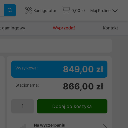
Konfigurator
0,00 zł
Mój Proline
t gamingowy
Wyprzedaż
Kontakt
849,00 zł
Wysyłkowa:
j
866,00 zł
Stacjonarna:
w
ą
,
Dodaj do koszyka
S
e
,
Na wyczerpaniu