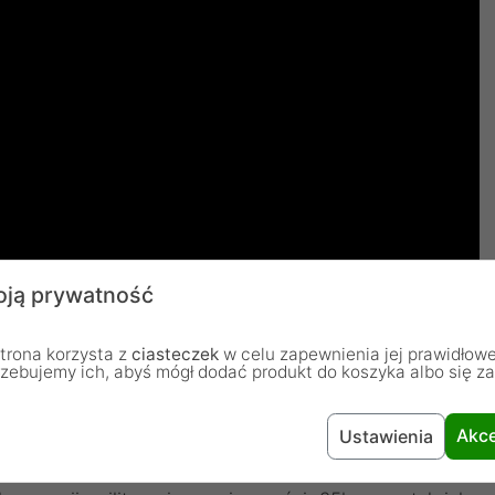
ją prywatność
trona korzysta z
ciasteczek
w celu zapewnienia jej prawidłowe
rzebujemy ich, abyś mógł dodać produkt do koszyka albo się z
Akce
Ustawienia
 Cordura Multicam