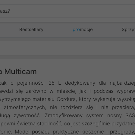
Bestsellery
pro
mocje
Sprzę
a Multicam
ecak o pojemności 25 L dedykowany dla najbardzie
awdzi się zarówno w mieście, jak i podczas wypra
wytrzymałego materiału Cordura, który wykazuje wysok
atmosferycznych, nie rozdziera się i nie przeciera
 długą żywotność. Zmodyfikowany system nośny SA
ewni świetną stabilność, co jest szczególnie przydatn
enie. Model posiada praktyczne kieszenie i przegrody