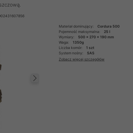
eszczową.
902431607856
Materiał dominujący:
Cordura 500
Pojemność maksymalna:
25 l
Wymiary:
500 x 270 x 190 mm
Waga:
1350g
Liczba komór:
1 szt
System nośny:
SAS
Zobacz więcej szczegółów
Następny