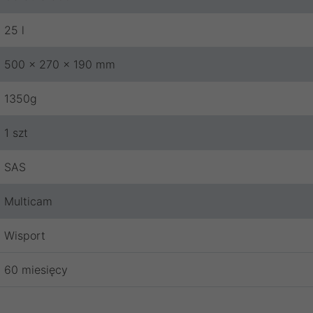
25 l
500 x 270 x 190 mm
1350g
1 szt
SAS
Multicam
Wisport
60 miesięcy