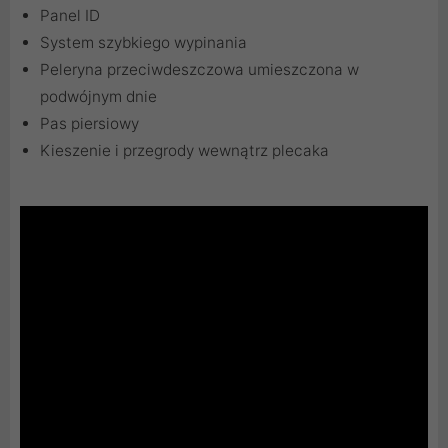
Panel ID
System szybkiego wypinania
Peleryna przeciwdeszczowa umieszczona w
podwójnym dnie
Pas piersiowy
Kieszenie i przegrody wewnątrz plecaka