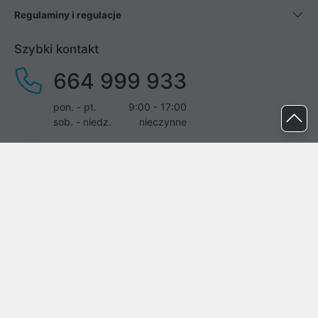
Regulaminy i regulacje
Szybki kontakt
664 999 933
pon. - pt.
9:00 - 17:00
sob. - niedz.
nieczynne
pomoc@proline.pl
Dołącz do nas
Zgłoś błąd na stronie
Proline SA z siedzibą w Mirkowie (55-095), przy ul. Brzozowej 5,
wpisana do rejestru przedsiębiorców Krajowego Rejestru Sądowego
przez Sąd Rejonowy dla Wrocławia-Fabrycznej we Wrocławiu, VI
Wydział Gospodarczy Krajowego Rejestru Sądowego pod nr KRS: