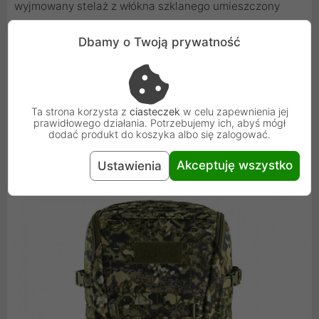
wyjmowany stelaż z włókna szklanego umieszczony
centralnie na środku. Siatki systemu nośnego zostały
Dbamy o Twoją prywatność
naszyte tak aby zapewnić komfort podczas noszenia
oraz aby ograniczyć mechacenie i brudzenie. Przy
systemie nośnym znajduje się również osobna kieszeń
przeznaczona na camlebak. Dostęp jest od zewnątrz
Ta strona korzysta z
ciasteczek
w celu zapewnienia jej
bez konieczności otwierania plecaka. We wnętrzu
prawidłowego działania. Potrzebujemy ich, abyś mógł
dodać produkt do koszyka albo się zalogować.
ZipperFoxa znajdują się kieszenie i przegrody
umożliwiające organizację ekwipunku.
Akceptuję wszystko
Ustawienia