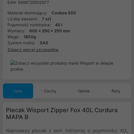
EAN: 5906729502977
Materiał dominujący:
Cordura 500
Liczba kieszeni:
7 szt
Pojemność nominalna:
40 l
Wymiary:
600 x 290 x 250 mm
Waga:
1850g
System nośny:
SAS
Zobacz więcej szczegółów
Opis
Cechy
Opinie
Raty
Plecak Wisport Zipper Fox 40L Cordura
MAPA B
Najnowszy plecak z serii militarnej o pojemności 40l,