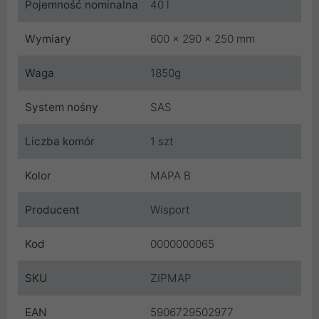
Pojemność nominalna
40 l
Wymiary
600 x 290 x 250 mm
Waga
1850g
System nośny
SAS
Liczba komór
1 szt
Kolor
MAPA B
Producent
Wisport
Kod
0000000065
SKU
ZIPMAP
EAN
5906729502977