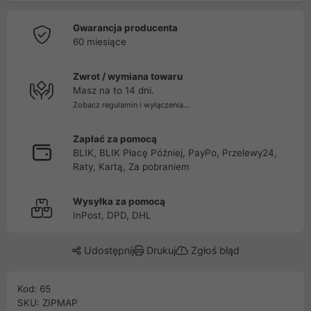
Gwarancja producenta
60 miesiące
Zwrot / wymiana towaru
Masz na to 14 dni.
Zobacz regulamin i wyłączenia...
Zapłać za pomocą
BLIK, BLIK Płacę Później, PayPo, Przelewy24,
Raty, Kartą, Za pobraniem
Wysyłka za pomocą
InPost, DPD, DHL
Udostępnij
Drukuj
Zgłoś błąd
Kod: 65
SKU: ZIPMAP