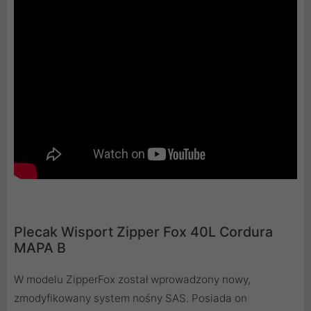
Plecak Wisport Zipper Fox 40L Cordura
MAPA B
W modelu ZipperFox został wprowadzony nowy,
zmodyfikowany system nośny SAS. Posiada on