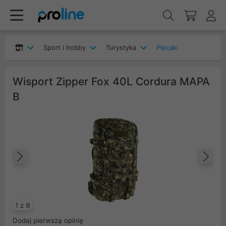
Sport i hobby
Turystyka
Plecaki
Wisport Zipper Fox 40L Cordura MAPA
B
Poprzedni
Na
1 z 9
Dodaj pierwszą opinię