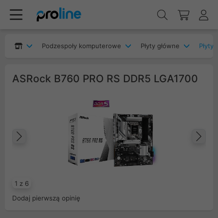
Podzespoły komputerowe
Płyty główne
Płyty 
ASRock B760 PRO RS DDR5 LGA1700
Poprzedni
Na
1 z 6
Dodaj pierwszą opinię