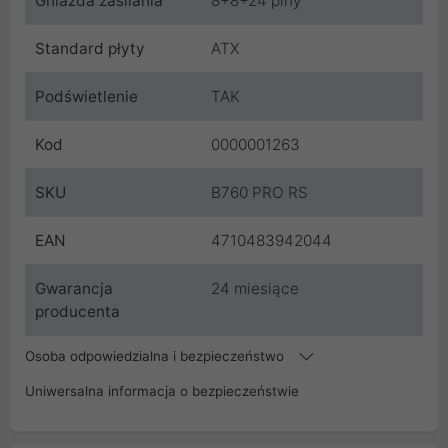
Gniazda zasilania
8+8+24 piny
Standard płyty
ATX
Podświetlenie
TAK
Kod
0000001263
SKU
B760 PRO RS
EAN
4710483942044
Gwarancja
24 miesiące
producenta
Osoba odpowiedzialna i bezpieczeństwo
Uniwersalna informacja o bezpieczeństwie