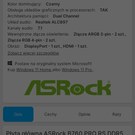
Kolor dominujący:
Czarny
Obsługa układów graficznych w procesorach:
TAK
Architektura pamięci:
Dual Channel
Układ audio:
Realtek ALC897
Kanały audio:
7.1
Wewnętrzne złącza oświetlenia:
Złącze ARGB 3-pin - 2 szt.,
Złącze RGB 4-pin - 2 szt.
Obraz:
DisplayPort - 1 szt., HDMI - 1 szt.
Zobacz więcej szczegółów
Postaw na oryginalny system Microsoft!
Kup
Windows 11 Home
albo
Windows 11 Pro
.
Opis
Cechy
Opinie
Raty
Płyta główna ASRock B760 PRO RS DDR5