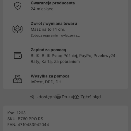
Gwarancja producenta
24 miesiące
Zwrot / wymiana towaru
Masz na to 14 dni.
Zobacz regulamin i wyłączenia...
Zapłać za pomocą
BLIK, BLIK Płacę Później, PayPo, Przelewy24,
Raty, Kartą, Za pobraniem
Wysyłka za pomocą
InPost, DPD, DHL
Udostępnij
Drukuj
Zgłoś błąd
Kod: 1263
SKU: B760 PRO RS
EAN: 4710483942044