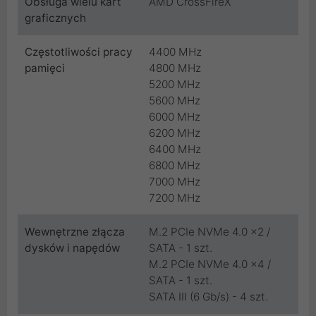
Obsługa wielu kart
AMD CrossFireX
graficznych
Częstotliwości pracy
4400 MHz
pamięci
4800 MHz
5200 MHz
5600 MHz
6000 MHz
6200 MHz
6400 MHz
6800 MHz
7000 MHz
7200 MHz
Wewnętrzne złącza
M.2 PCIe NVMe 4.0 x2 /
dysków i napędów
SATA - 1 szt.
M.2 PCIe NVMe 4.0 x4 /
SATA - 1 szt.
SATA III (6 Gb/s) - 4 szt.