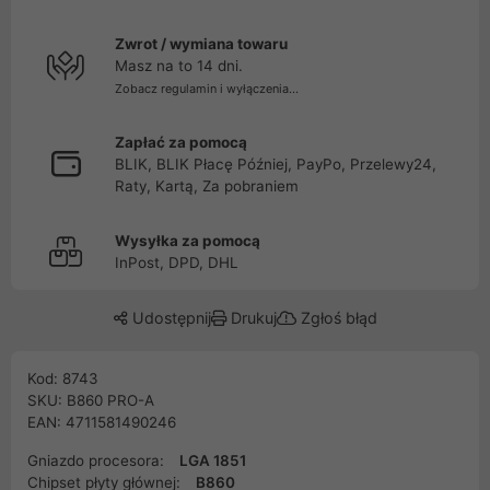
Zwrot / wymiana towaru
Masz na to 14 dni.
Zobacz regulamin i wyłączenia...
Zapłać za pomocą
BLIK, BLIK Płacę Później, PayPo, Przelewy24,
Raty, Kartą, Za pobraniem
Wysyłka za pomocą
InPost, DPD, DHL
Udostępnij
Drukuj
Zgłoś błąd
Kod: 8743
SKU: B860 PRO-A
EAN: 4711581490246
Gniazdo procesora:
LGA 1851
Chipset płyty głównej:
B860