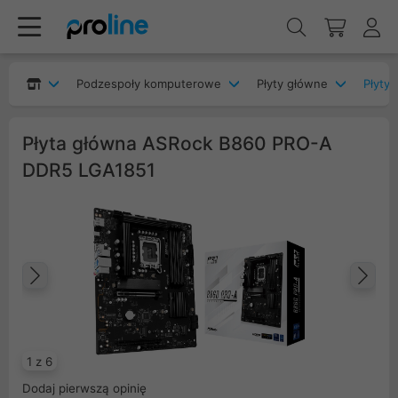
Podzespoły komputerowe
Płyty główne
Płyty 
Płyta główna ASRock B860 PRO-A
DDR5 LGA1851
Poprzedni
Na
1 z 6
Dodaj pierwszą opinię