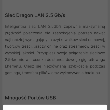
Sieć Dragon LAN 2.5 Gb/s
Inteligentna sieć LAN 2.5Gb/s zapewnia maksymalną
prędkość połączenia dla zaspokojenia potrzeb nawet
najbardziej wymagających użytkowników sieci domowej,
twórców treści, graczy online oraz streamerów treści w
wysokiej jakości. Przyspiesz swoje połączenie sieciowe
2.5-krotnie w stosunku do standardowego gigabitowego
Ehernetu. Ciesz się niezrównaną szybkością podczas
gamingu, transferu plików oraz wykonywania backupu.
Mnogość Portów USB
Najnowsze USB 3.2 Gen2x2 Typu-C umożliwia na