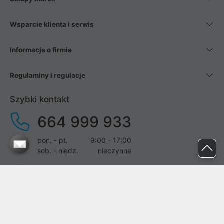
Wsparcie klienta i serwis
Informacje o firmie
Regulaminy i regulacje
Szybki kontakt
664 999 933
pon. - pt.
9:00 - 17:00
sob. - niedz.
nieczynne
pomoc@proline.pl
Dołącz do nas