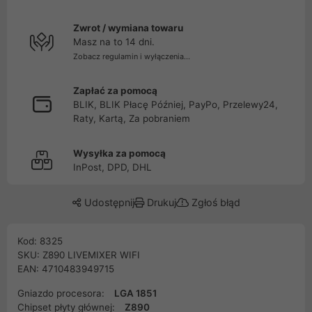
Zwrot / wymiana towaru
Masz na to 14 dni.
Zobacz regulamin i wyłączenia...
Zapłać za pomocą
BLIK, BLIK Płacę Później, PayPo, Przelewy24,
Raty, Kartą, Za pobraniem
Wysyłka za pomocą
InPost, DPD, DHL
Udostępnij
Drukuj
Zgłoś błąd
Kod: 8325
SKU: Z890 LIVEMIXER WIFI
EAN: 4710483949715
Gniazdo procesora:
LGA 1851
Chipset płyty głównej:
Z890