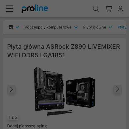
Podzespoły komputerowe
Płyty główne
Płyty 
Płyta główna ASRock Z890 LIVEMIXER
WIFI DDR5 LGA1851
Poprzedni
Na
1 z 5
Dodaj pierwszą opinię