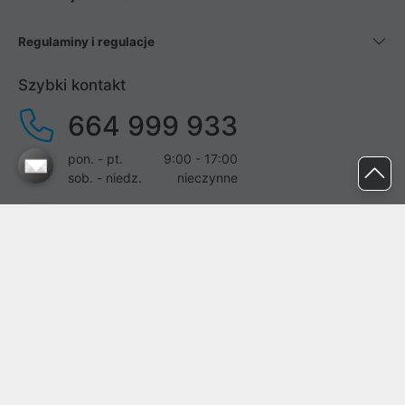
Regulaminy i regulacje
Szybki kontakt
664 999 933
pon. - pt.
9:00 - 17:00
sob. - niedz.
nieczynne
pomoc@proline.pl
Dołącz do nas
Zgłoś błąd na stronie
Proline SA z siedzibą w Mirkowie (55-095), przy ul. Brzozowej 5,
wpisana do rejestru przedsiębiorców Krajowego Rejestru Sądowego
przez Sąd Rejonowy dla Wrocławia-Fabrycznej we Wrocławiu, VI