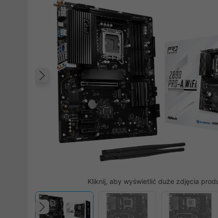
Poprzedni
Kliknij, aby wyświetlić duże zdjęcia prod
Poprzedni