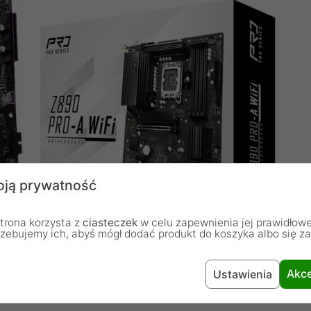
ją prywatność
trona korzysta z
ciasteczek
w celu zapewnienia jej prawidłowe
rzebujemy ich, abyś mógł dodać produkt do koszyka albo się z
Akce
Ustawienia