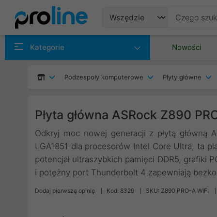
Produkty
Kategorie
Nowości
Producenci
Podzespoły komputerowe
Płyty główne
Kategorie
Płyta główna ASRock Z890 PR
Odkryj moc nowej generacji z płytą główną
LGA1851 dla procesorów Intel Core Ultra, ta p
potencjał ultraszybkich pamięci DDR5, grafiki
i potężny port Thunderbolt 4 zapewniają bezk
Dodaj pierwszą opinię
Kod: 8329
SKU: Z890 PRO-A WIFI