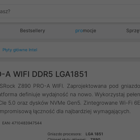
Bestsellery
pro
mocje
Sprzę
Płyty główne Intel
O-A WIFI DDR5 LGA1851
 ASRock Z890 PRO-A WIFI. Zaprojektowana pod gniazd
latforma definiuje wydajność na nowo. Wykorzystaj pełe
 PCIe 5.0 oraz dysków NVMe Gen5. Zintegrowane Wi-Fi 6
ompromisową łączność dla najbardziej wymagających.
EAN: 4710483947544
Gniazdo procesora:
LGA 1851
Chipset płyty głównej:
Z890