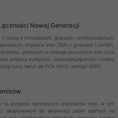
 Łączności Nowej Generacji
 myślą o entuzjastach, graczach i profesjonalistach,
najnowszym chipsecie Intel Z890 z gniazdem LGA1851,
mputerów, gotowych na obsługę procesorów Intel Core
 sobie potężną wydajność, ultraszybką łączność i solidną
ologii jutra, takich jak PCIe Gen5 i pamięci DDR5.
romisów
e na przyjęcie najnowszych procesorów Intel, w tym
U dedykowanym do akceleracji zadań opartych na
 nawet przy ekstremalnym obciążeniu zapewnia solidna