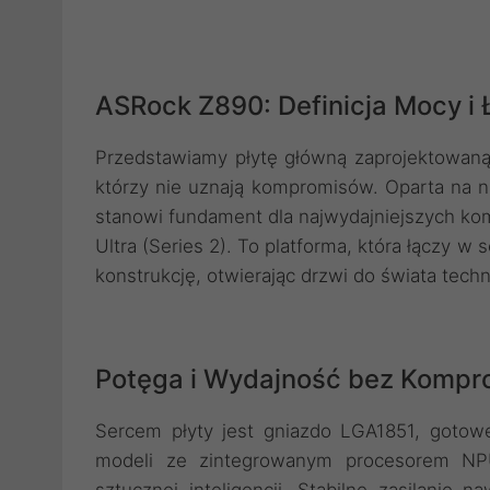
ASRock Z890: Definicja Mocy i
Przedstawiamy płytę główną zaprojektowaną z
którzy nie uznają kompromisów. Oparta na 
stanowi fundament dla najwydajniejszych ko
Ultra (Series 2). To platforma, która łączy w
konstrukcję, otwierając drzwi do świata techn
Potęga i Wydajność bez Komp
Sercem płyty jest gniazdo LGA1851, gotow
modeli ze zintegrowanym procesorem NP
sztucznej inteligencji. Stabilne zasilanie