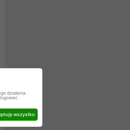
go działania.
alogować.
ptuję wszystko