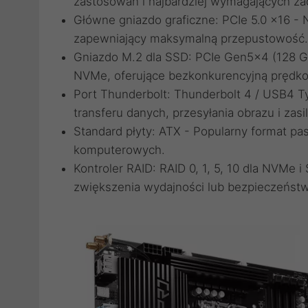
zastosowań i najbardziej wymagających za
Główne gniazdo graficzne: PCIe 5.0 x16 - N
zapewniający maksymalną przepustowość.
Gniazdo M.2 dla SSD: PCIe Gen5x4 (128 Gb
NVMe, oferujące bezkonkurencyjną prędkoś
Port Thunderbolt: Thunderbolt 4 / USB4 Ty
transferu danych, przesyłania obrazu i zasi
Standard płyty: ATX - Popularny format p
komputerowych.
Kontroler RAID: RAID 0, 1, 5, 10 dla NVMe
zwiększenia wydajności lub bezpieczeńst