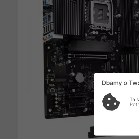
Dbamy o Two
Ta s
Pot