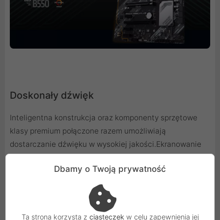
Doskonały dźwięk
Inteligentna konstrukcja oraz komponenty sprzętowe
klasy premium połączone razem umożliwiają
dostarczanie dźwięku w wysokiej jakości.Ekranowanie
strefy audio rozdziela analogowe i cyfrowe strefy
Dbamy o Twoją prywatność
sygnału, znacznie redukując zakłócenia wielostronne.
Osobne strefy dla kanału lewego i prawego gwarantują,
że przesłuchy pomiędzy ścieżkami audio będą
minimalne. Kondensatory klasy premium
Ta strona korzysta z
ciasteczek
w celu zapewnienia jej