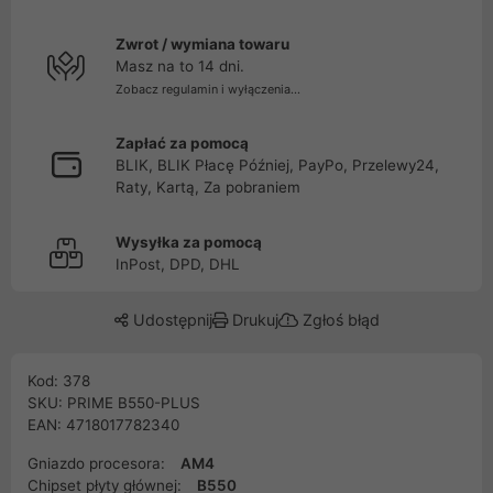
Zwrot / wymiana towaru
Masz na to 14 dni.
Zobacz regulamin i wyłączenia...
Zapłać za pomocą
BLIK, BLIK Płacę Później, PayPo, Przelewy24,
Raty, Kartą, Za pobraniem
Wysyłka za pomocą
InPost, DPD, DHL
Udostępnij
Drukuj
Zgłoś błąd
Kod: 378
SKU: PRIME B550-PLUS
EAN: 4718017782340
Gniazdo procesora:
AM4
Chipset płyty głównej:
B550