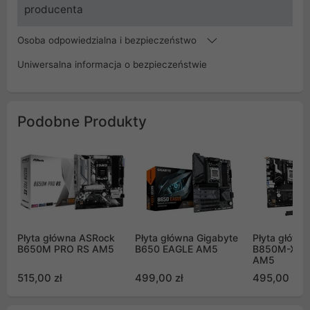
producenta
Osoba odpowiedzialna i bezpieczeństwo
Uniwersalna informacja o bezpieczeństwie
Podobne Produkty
Płyta główna ASRock
Płyta główna Gigabyte
Płyta główn
B650M PRO RS AM5
B650 EAGLE AM5
B850M-X WI
AM5
515,00 zł
499,00 zł
495,00 zł