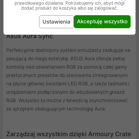
wyprodukowane w Japonii zapewniają intensywną
prawidłowego działania. Potrzebujemy ich, abyś mógł
dodać produkt do koszyka albo się zalogować.
barwę i wyjątkową wierność dźwięku.
Akceptuję wszystko
Ustawienia
Asus Aura Sync
Perfekcyjnie dostrojony system entuzjasty zasługuje na
pasującą do niego estetykę. ASUS Aura oferuje pełną
kontrolę nad oświetleniem RGB za pomocą całej gamy
praktycznych presetów do sterowania zintegrowanymi
na płycie głównej światłami LED RGB, a także taśmami i
urządzeniami podłączonymi do wbudowanych gniazd
RGB. Wszystko to można z łatwością zsynchronizować
ze sprzętem obsługującym technologię Aura.
Zarządzaj wszystkim dzięki Armoury Crate