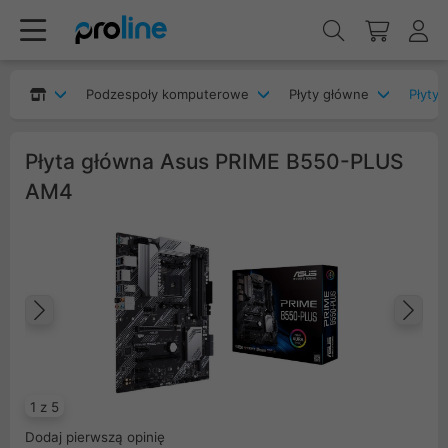
Podzespoły komputerowe
Płyty główne
Płyty
Płyta główna Asus PRIME B550-PLUS
AM4
Poprzedni
Na
1 z 5
Dodaj pierwszą opinię