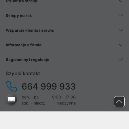
Struktura strony
Sklepy marek
Wsparcie klienta i serwis
Informacje o firmie
Regulaminy i regulacje
Szybki kontakt
664 999 933
pon. - pt.
9:00 - 17:00
sob. - niedz.
nieczynne
pomoc@proline.pl
Dołącz do nas