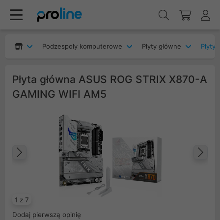
Podzespoły komputerowe
Płyty główne
Płyty
Płyta główna ASUS ROG STRIX X870-A
GAMING WIFI AM5
Poprzedni
Na
1 z 7
Dodaj pierwszą opinię