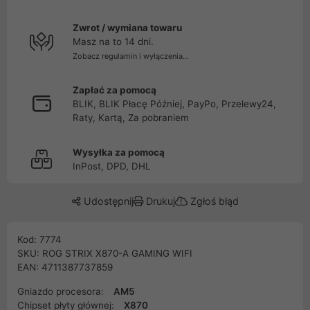
Zwrot / wymiana towaru
Masz na to 14 dni.
Zobacz regulamin i wyłączenia...
Zapłać za pomocą
BLIK, BLIK Płacę Później, PayPo, Przelewy24,
Raty, Kartą, Za pobraniem
Wysyłka za pomocą
InPost, DPD, DHL
Udostępnij
Drukuj
Zgłoś błąd
Kod: 7774
SKU: ROG STRIX X870-A GAMING WIFI
EAN: 4711387737859
Gniazdo procesora:
AM5
Chipset płyty głównej:
X870