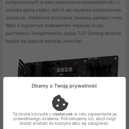
komputerowych w celu zapewnienia kompatybilności z
szeroką gamą części, takich jak obudowy komputerowe,
zasilacze, chłodzenie procesora, zestawy pamięci i inne.
Wraz z regularnym dodawaniem większej liczby
partnerstw i komponentów, sojusz TUF Gaming Alliance
będzie się jeszcze bardziej umacniał.
Dbamy o Twoją prywatność
Ta strona korzysta z
ciasteczek
w celu zapewnienia jej
prawidłowego działania. Potrzebujemy ich, abyś mógł
dodać produkt do koszyka albo się zalogować.