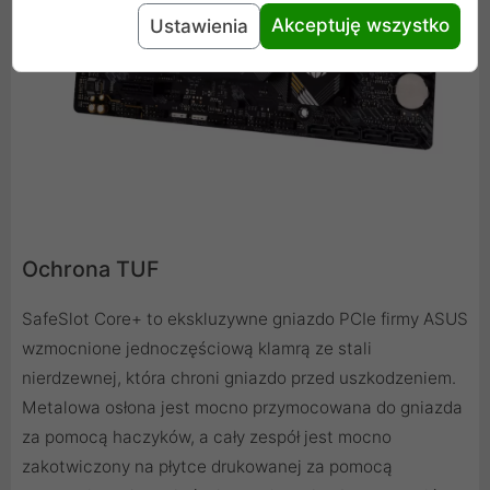
Akceptuję wszystko
Ustawienia
Ochrona TUF
SafeSlot Core+ to ekskluzywne gniazdo PCIe firmy ASUS
wzmocnione jednoczęściową klamrą ze stali
nierdzewnej, która chroni gniazdo przed uszkodzeniem.
Metalowa osłona jest mocno przymocowana do gniazda
za pomocą haczyków, a cały zespół jest mocno
zakotwiczony na płytce drukowanej za pomocą