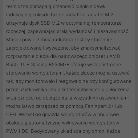
termiczne pomagają przenosić ciepło z cewki
indukcyjnej i układu faz do radiatora. adiator M.2
utrzymuje dysk SSD M.2 w optymalnej temperaturze
roboczej, zapewniając stałą wydajność i niezawodność.
Masa i powierzchnia radiatora zostały starannie
zaprojektowane i wyważone, aby zmaksymalizować
rozpraszanie ciepła dla najnowszego chipsetu AMD
B550. TUF Gaming B550M-E oferuje wszechstronne
sterowanie wentylatorami, każde złącze można ustawić
tak, aby monitorowało i reagowało na trzy konfigurowane
przez użytkownika czujniki termiczne w celu chłodzenia
w zależności od obciążenia, a wszystkimi ustawieniami
można łatwo zarządzać za pomocą Fan Xpert 2+ lub
UEFI.​ Wszystkie gniazda wentylatorów w obudowie
obsługują automatyczne wykrywanie wentylatorów
PWM i DC. Dedykowany układ scalony chroni każde