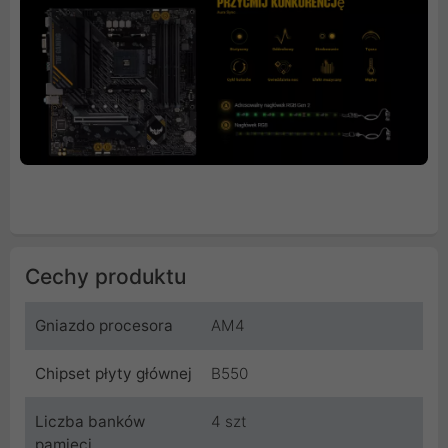
Cechy produktu
Gniazdo procesora
AM4
Chipset płyty głównej
B550
Liczba banków
4 szt
pamięci