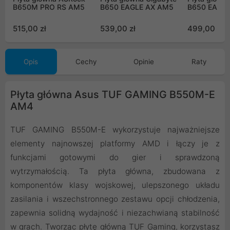
B650M PRO RS AM5
B650 EAGLE AX AM5
B650 EAGL
515,00 zł
539,00 zł
499,00 zł
Opis
Cechy
Opinie
Raty
Płyta główna Asus TUF GAMING B550M-E
AM4
TUF GAMING B550M-E wykorzystuje najważniejsze
elementy najnowszej platformy AMD i łączy je z
funkcjami gotowymi do gier i sprawdzoną
wytrzymałością. Ta płyta główna, zbudowana z
komponentów klasy wojskowej, ulepszonego układu
zasilania i wszechstronnego zestawu opcji chłodzenia,
zapewnia solidną wydajność i niezachwianą stabilność
w grach. Tworząc płytę główną TUF Gaming, korzystasz