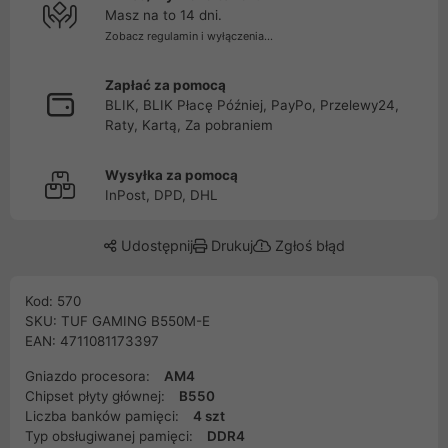
Masz na to 14 dni.
Zobacz regulamin i wyłączenia...
Zapłać za pomocą
BLIK, BLIK Płacę Później, PayPo, Przelewy24,
Raty, Kartą, Za pobraniem
Wysyłka za pomocą
InPost, DPD, DHL
Udostępnij
Drukuj
Zgłoś błąd
Kod: 570
SKU: TUF GAMING B550M-E
EAN: 4711081173397
Gniazdo procesora:
AM4
Chipset płyty głównej:
B550
Liczba banków pamięci:
4 szt
Typ obsługiwanej pamięci:
DDR4