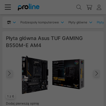
Podzespoły komputerowe
Płyty główne
Płyty
Płyta główna Asus TUF GAMING
B550M-E AM4
Poprzedni
Na
1 z 6
Dodaj pierwszą opinię