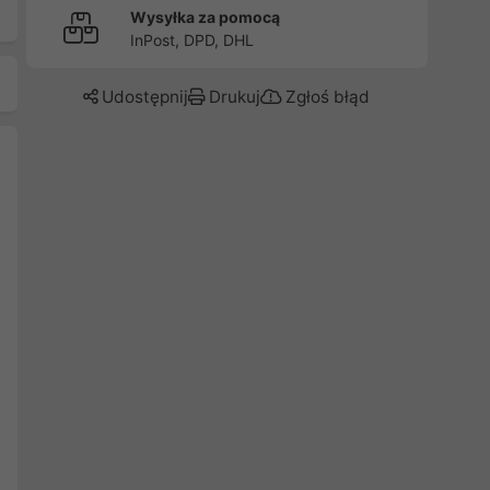
Wysyłka za pomocą
InPost, DPD, DHL
Udostępnij
Drukuj
Zgłoś błąd