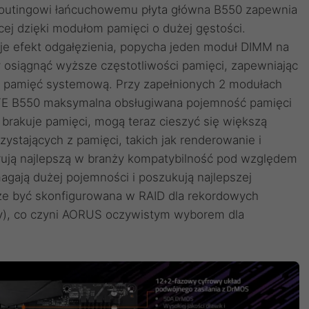
outingowi łańcuchowemu płyta główna B550 zapewnia
j dzięki modułom pamięci o dużej gęstości.
je efekt odgałęzienia, popycha jeden moduł DIMM na
 osiągnąć wyższe częstotliwości pamięci, zapewniając
ą pamięć systemową. Przy zapełnionych 2 modułach
TE B550 maksymalna obsługiwana pojemność pamięci
brakuje pamięci, mogą teraz cieszyć się większą
zystających z pamięci, takich jak renderowanie i
rują najlepszą w branży kompatybilność pod względem
gają dużej pojemności i poszukują najlepszej
że być skonfigurowana w RAID dla rekordowych
y), co czyni AORUS oczywistym wyborem dla