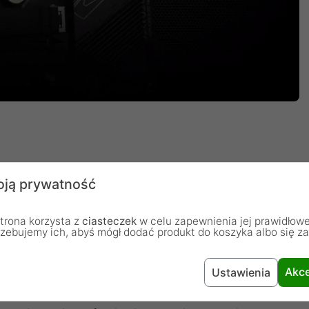
ją prywatność
AMD Ryzen trzeciej generacji, płyty główne B550
e zasilania, które jest zrównoważone, cyfrowe i
trona korzysta z
ciasteczek
w celu zapewnienia jej prawidłowe
rzebujemy ich, abyś mógł dodać produkt do koszyka albo się z
ach i testach GIGABYTE przedstawia bezkonkurencyjne
ez kompromisów i nigdy nie przestawaj osiągać wyżej.
Akce
Ustawienia
zystuje 12+2-fazowy układ Digital Twin Power
 i dławik z rdzeniem ferrytowym jako wysokiej