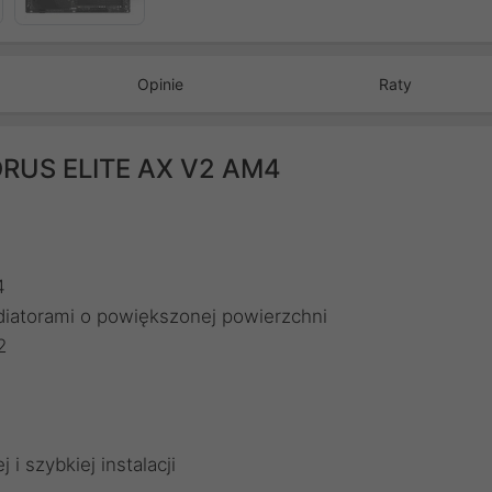
Opinie
Raty
ORUS ELITE AX V2 AM4
4
iatorami o powiększonej powierzchni
2
i szybkiej instalacji