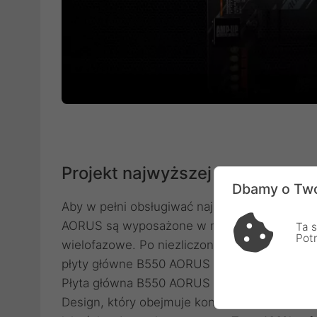
Projekt najwyższej mocy
Dbamy o Two
Aby w pełni obsługiwać najnowsze procesory 
AORUS są wyposażone w najlepsze rozwiązani
Ta s
Pot
wielofazowe. Po niezliczonych eksperyment
płyty główne B550 AORUS dla entuzjastów. B
Płyta główna B550 AORUS ELITE AX V2 wykor
Design, który obejmuje kontroler PWM, DrMOS