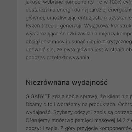
jakości wybrane komponenty. Te w 100% cyfr
dostarczaniu energii do najbardziej energoc
głównej, umożliwiając entuzjastom uzyskani
Ryzen trzeciej generacji. Wyjątkowa konstr
wystarczające ścieżki zasilania między komp
obciążenia mocy i usunąć ciepło z krytyczneg
upewnić się, że płyta główna jest w stanie o
podczas przetaktowywania.
Niezrównana wydajność
GIGABYTE zdaje sobie sprawę, że klient nie p
Dbamy o to i wdrażamy na produktach. Ochro
wydajność. Szybszy odczyt i zapis są potrze
Oferujemy mnóstwo pamięci masowej M.2 z o
odczyt i zapis. Z góry przyjęcie komponentó