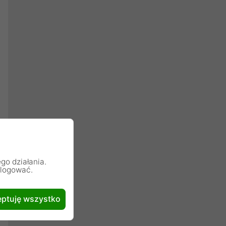
go działania.
alogować.
ptuję wszystko