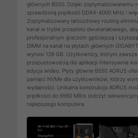
głównych B550. Dzięki zoptymalizowanemu r
sprawdzoną prędkość DDR4-4000 MHz i więce
Zoptymalizowany łańcuchowy routing eliminu
kanał w trybie przeplotu dwukanałowego, aby
profesjonalnym graczom gęściejszą i szybsz
DIMM na kanał na płytach głównych GIGABY
wynosi 128 GB. Użytkownicy, którym zawsze 
przepustowością dla aplikacji intensywnie kor
edycja wideo. Płyty główne B550 AORUS ofe
pamięci NVMe dla użytkowników, którzy wyma
wydajności. Unikalna konstrukcja AORUS mo
prędkości do 6560 MB/s (odczyt sekwencyjn
najlepszego komputera.