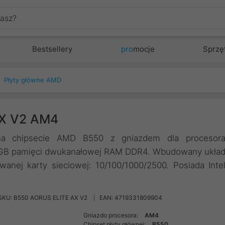
Bestsellery
pro
mocje
Sprzę
Płyty główne AMD
AX V2 AM4
na chipsecie AMD B550 z gniazdem dla procesor
8 GB pamięci dwukanałowej RAM DDR4. Wbudowany ukła
anej karty sieciowej: 10/100/1000/2500. Posiada Inte
SKU: B550 AORUS ELITE AX V2
EAN: 4719331809904
Gniazdo procesora:
AM4
Chipset płyty głównej:
B550