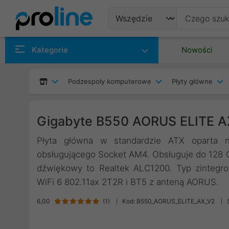
Produkty
Kategorie
Nowości
Producenci
Podzespoły komputerowe
Płyty główne
Kategorie
Gigabyte B550 AORUS ELITE 
Płyta główna w standardzie ATX oparta 
obsługującego Socket AM4. Obsługuje do 12
dźwiękowy to Realtek ALC1200. Typ zintegrow
WiFi 6 802.11ax 2T2R i BT5 z anteną AORUS.
6,00
(
1
)
Kod: B550_AORUS_ELITE_AX_V2