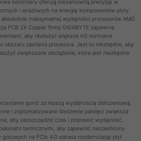
owe kontrolery oferują niesamowitą precyzję w
hłonnych i wrażliwych na energię komponentów płyty
e absolutnie maksymalnej wydajności procesorów AMD
ukcja PCB 2X Copper firmy GIGABYTE zapewnia
onentami, aby obsłużyć większe niż normalne
o obszaru zasilania procesora. Jest to niezbędne, aby
bsłużyć zwiększone obciążenie, które jest niezbędne
rzestanie gonić za lepszą wydajnością obliczeniową.
nne i zoptymalizowane śledzenie pamięci zwiększa
bne, aby zaoszczędzić czas i poprawić wydajność.
słonami termicznymi, aby zapewnić niezakłócony
w gotowych na PCIe 4.0 ułatwia modernizację płyt