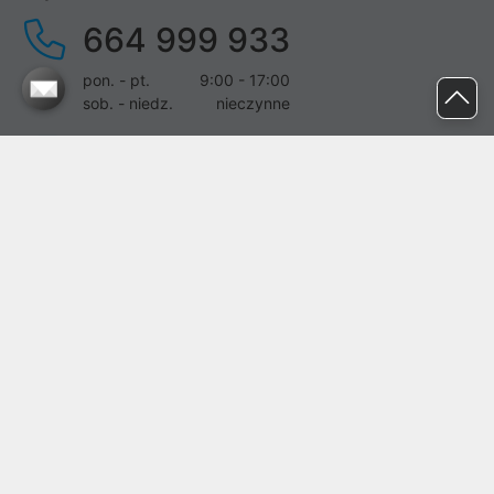
664 999 933
pon. - pt.
9:00 - 17:00
sob. - niedz.
nieczynne
pomoc@proline.pl
Dołącz do nas
Zgłoś błąd na stronie
Proline SA z siedzibą w Mirkowie (55-095), przy ul. Brzozowej 5,
wpisana do rejestru przedsiębiorców Krajowego Rejestru Sądowego
przez Sąd Rejonowy dla Wrocławia-Fabrycznej we Wrocławiu, VI
Wydział Gospodarczy Krajowego Rejestru Sądowego pod nr KRS:
0000282071, NIP: 8951898022, REGON: 020482041, BDO:
000437899. Kapitał zakładowy Spółki wynosi 500000,00 zł i został
on opłacony w całości.
© proline 1996 - 2026. Wszelkie prawa zastrzeżone.