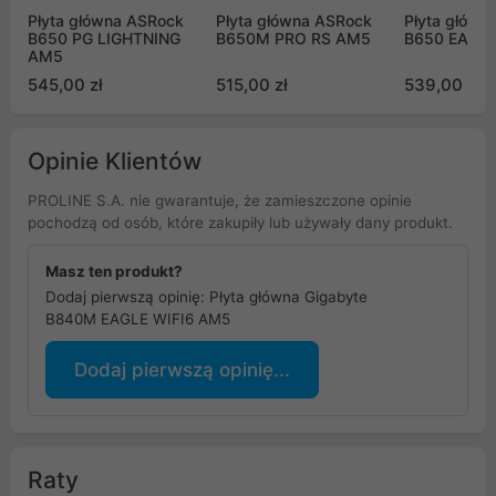
Płyta główna ASRock
Płyta główna ASRock
Płyta główn
B650 PG LIGHTNING
B650M PRO RS AM5
B650 EAGL
AM5
545,00 zł
515,00 zł
539,00 zł
Opinie Klientów
PROLINE S.A. nie gwarantuje, że zamieszczone opinie
pochodzą od osób, które zakupiły lub używały dany produkt.
Masz ten produkt?
Dodaj pierwszą opinię: Płyta główna Gigabyte
B840M EAGLE WIFI6 AM5
Dodaj pierwszą opinię...
Raty