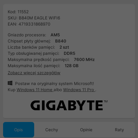
Kod: 11552
SKU: B840M EAGLE WIFI6
EAN: 4719331868970
Gniazdo procesora:
AM5
Chipset płyty głównej:
B840
Liczba banków pamięci:
2 szt
Typ obsługiwanej pamięci:
DDR5
Maksymalna prędkość pamięci:
7600 MHz
Maksymalna ilość pamięci:
128 GB
Zobacz więcej szczegółów
Postaw na oryginalny system Microsoft!
Kup
Windows 11 Home
albo
Windows 11 Pro
.
Opis
Cechy
Opinie
Raty