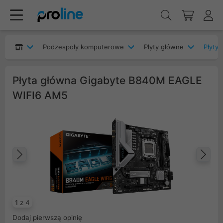
Podzespoły komputerowe
Płyty główne
Płyty
Płyta główna Gigabyte B840M EAGLE
WIFI6 AM5
Poprzedni
Na
1 z 4
Dodaj pierwszą opinię