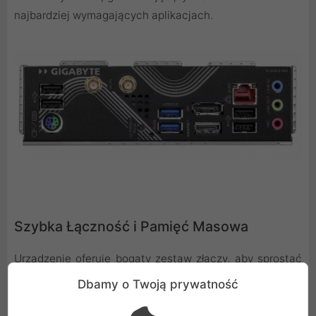
najbardziej wymagających aplikacjach.
Szybka Łączność i Pamięć Masowa
Urządzenie oferuje bogaty zestaw złączy, aby sprostać
wszystkim Twoim potrzebom. Główny slot PCI Express
Dbamy o Twoją prywatność
x16 pracujący w standardzie PCIe 4.0 jest gotowy na
najnowsze karty graficzne. Do podłączenia szybkich