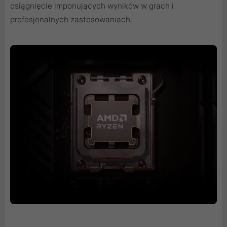
osiągnięcie imponujących wyników w grach i
profesjonalnych zastosowaniach.