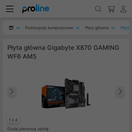
Podzespoły komputerowe
Płyty główne
Płyty
Płyta główna Gigabyte X870 GAMING
WF6 AM5
Poprzedni
Na
1 z 4
Dodaj pierwszą opinię