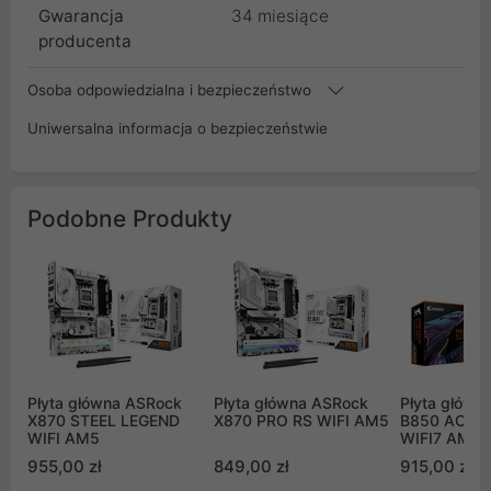
Gwarancja
34 miesiące
producenta
Osoba odpowiedzialna i bezpieczeństwo
Uniwersalna informacja o bezpieczeństwie
Podobne Produkty
Płyta główna ASRock
Płyta główna ASRock
Płyta główn
X870 STEEL LEGEND
X870 PRO RS WIFI AM5
B850 AORUS
WIFI AM5
WIFI7 AM5
955,00 zł
849,00 zł
915,00 zł