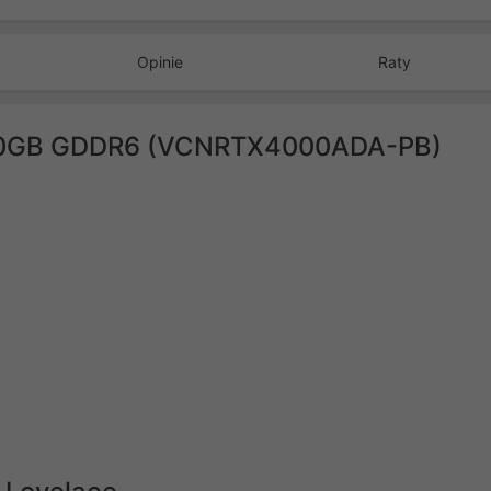
N5080AORUSX W-
16GD)
16GD)
Opinie
Raty
20GB GDDR6 (VCNRTX4000ADA-PB)