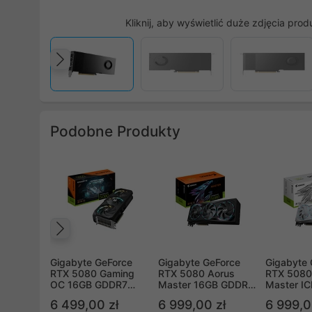
Kliknij, aby wyświetlić duże zdjęcia prod
Poprzedni
Podobne Produkty
Poprzedni
Gigabyte GeForce
Gigabyte GeForce
Gigabyte 
RTX 5080 Gaming
RTX 5080 Aorus
RTX 5080
OC 16GB GDDR7
Master 16GB GDDR7
Master I
DLSS 4 (GV-
DLSS 4 (GV-
GDDR7 DL
6 499,00 zł
6 999,00 zł
6 999,0
N5080GAMING OC-
N5080AORUS M-
N5080AO