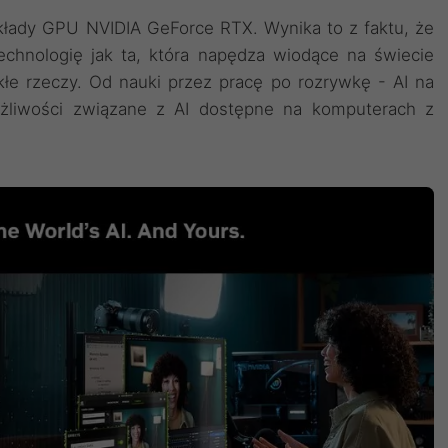
łady GPU NVIDIA GeForce RTX. Wynika to z faktu, że
chnologię jak ta, która napędza wiodące na świecie
kłe rzeczy. Od nauki przez pracę po rozrywkę - AI na
żliwości związane z AI dostępne na komputerach z