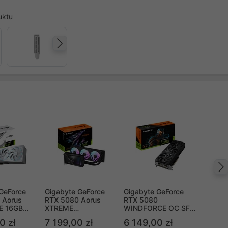
uktu
Następny
GeForce
Gigabyte GeForce
Gigabyte GeForce
 Aorus
RTX 5080 Aorus
RTX 5080
CE 16GB
XTREME
WINDFORCE OC SFF
SS 4 (GV-
WATERFORCE 16GB
16GB GDDR7 DLSS 4
0 zł
7 199,00 zł
6 149,00 zł
RUSM ICE-
GDDR7 DLSS 4 (GV-
(GV-N5080WF3OC-