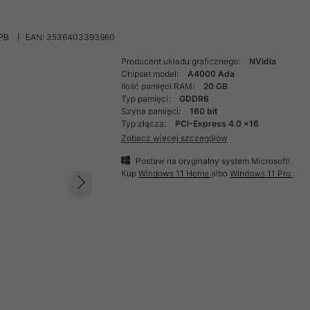
PB
EAN: 3536403393960
Producent układu graficznego:
NVidia
Chipset model:
A4000 Ada
Ilość pamięci RAM:
20 GB
Typ pamięci:
GDDR6
Szyna pamięci:
160 bit
Typ złącza:
PCI-Express 4.0 x16
Zobacz więcej szczegółów
Postaw na oryginalny system Microsoft!
Kup
Windows 11 Home
albo
Windows 11 Pro
.
Następny