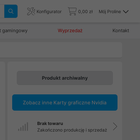
Konfigurator
0,00 zł
Mój Proline
t gamingowy
Wyprzedaż
Kontakt
Produkt archiwalny
a
,
Zobacz inne Karty graficzne Nvidia
e
i
,
Brak towaru
i
Zakończono produkcję i sprzedaż
h