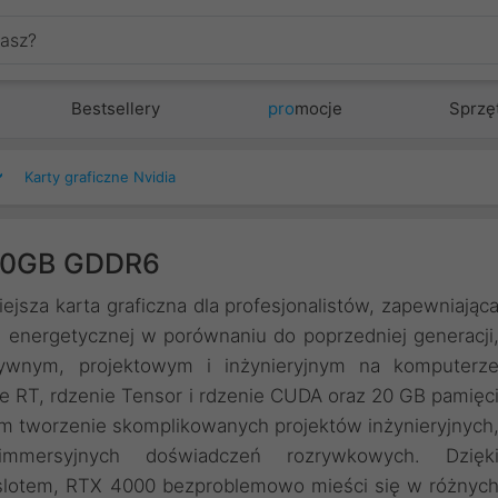
Bestsellery
pro
mocje
Sprzę
Karty graficzne Nvidia
20GB GDDR6
jsza karta graficzna dla profesjonalistów, zapewniając
 energetycznej w porównaniu do poprzedniej generacji
ywnym, projektowym i inżynieryjnym na komputerz
e RT, rdzenie Tensor i rdzenie CUDA oraz 20 GB pamięc
om tworzenie skomplikowanych projektów inżynieryjnych
 immersyjnych doświadczeń rozrywkowych. Dzięk
 slotem, RTX 4000 bezproblemowo mieści się w różnyc