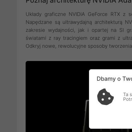
Poznaj architekturę NVIDIA Ada
Układy graficzne NVIDIA GeForce RTX z se
Napędzane są ultrawydajną architekturą N
zakresie wydajności, jak i opartej na SI gr
światami z ray tracingiem oraz grami z ul
Odkryj nowe, rewolucyjne sposoby tworzenia 
Dbamy o Two
Ta s
Pot