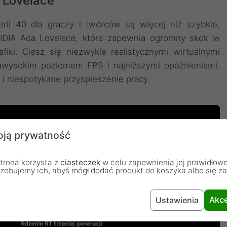
 Lovelace
rii 40 dla graczy i twórców są więcej niż szybkie.
VIDIA Ada Lovelace, która zapewnia ogromny skok w
afiki. Ciesz się niezwykle realistycznymi wirtualnymi
trawysokim poziomem FPS i najniższymi opóźnieniami.
i niespotykane przyspieszenie pracy.
ją prywatność
trona korzysta z
ciasteczek
w celu zapewnienia jej prawidłowe
rzebujemy ich, abyś mógł dodać produkt do koszyka albo się z
Akce
Ustawienia