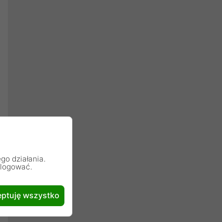
go działania.
alogować.
ptuję wszystko