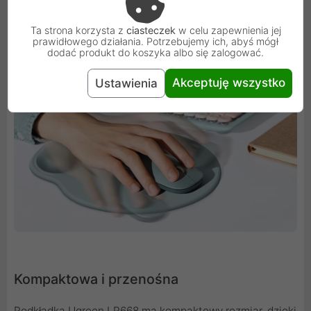
Pomaga to zmniejszyć napięcie i zmęczenie podczas
korzystania z myszy, co jest szczególnie ważne dla osób
Ta strona korzysta z
ciasteczek
w celu zapewnienia jej
prawidłowego działania. Potrzebujemy ich, abyś mógł
spędzających wiele godzin przed komputerem.
dodać produkt do koszyka albo się zalogować.
Akceptuję wszystko
Ustawienia
Kompaktowa i przenośna
Podkładka Ugreen LP668 ma kompaktowy rozmiar, dzięki