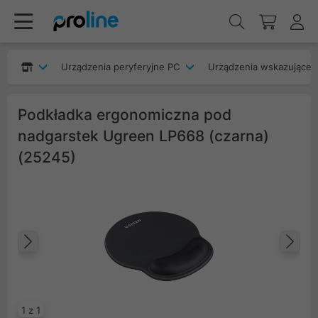
Urządzenia peryferyjne PC
Urządzenia wskazujące
Podkładka ergonomiczna pod
nadgarstek Ugreen LP668 (czarna)
(25245)
Poprzedni
Na
1 z 1