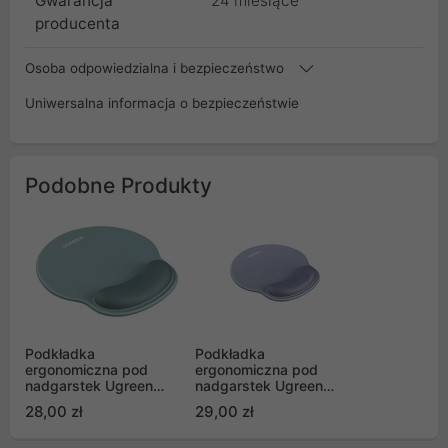
Gwarancja
24 miesiące
producenta
Osoba odpowiedzialna i bezpieczeństwo
Uniwersalna informacja o bezpieczeństwie
Podobne Produkty
Podkładka
Podkładka
ergonomiczna pod
ergonomiczna pod
nadgarstek Ugreen
nadgarstek Ugreen
LP668 (zielona)
LP668 (szara) (25244)
28,00 zł
29,00 zł
(25243)