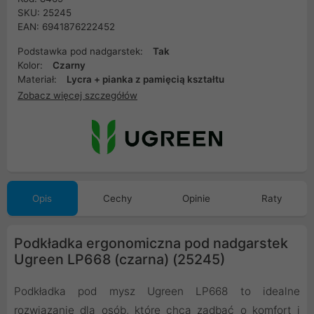
SKU: 25245
EAN: 6941876222452
Podstawka pod nadgarstek:
Tak
Kolor:
Czarny
Materiał:
Lycra + pianka z pamięcią kształtu
Zobacz więcej szczegółów
Opis
Cechy
Opinie
Raty
Podkładka ergonomiczna pod nadgarstek
Ugreen LP668 (czarna) (25245)
Podkładka pod mysz Ugreen LP668 to idealne
rozwiązanie dla osób, które chcą zadbać o komfort i