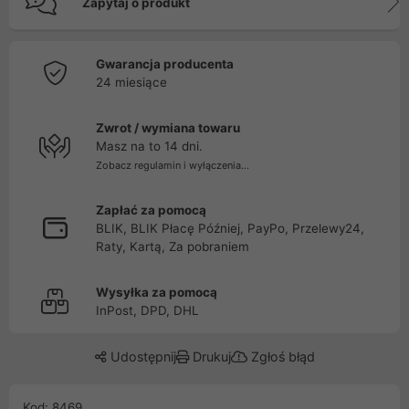
Zapytaj o produkt
Gwarancja producenta
24 miesiące
Zwrot / wymiana towaru
Masz na to 14 dni.
Zobacz regulamin i wyłączenia...
Zapłać za pomocą
BLIK, BLIK Płacę Później, PayPo, Przelewy24,
Raty, Kartą, Za pobraniem
Wysyłka za pomocą
InPost, DPD, DHL
Udostępnij
Drukuj
Zgłoś błąd
Kod: 8469