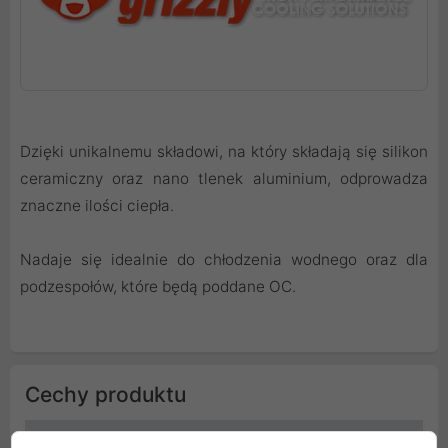
Dzięki unikalnemu składowi, na który składają się silikon
ceramiczny oraz nano tlenek aluminium, odprowadza
znaczne ilości ciepła.
Nadaje się idealnie do chłodzenia wodnego oraz dla
podzespołów, które będą poddane OC.
Cechy produktu
Szerokość
120 mm