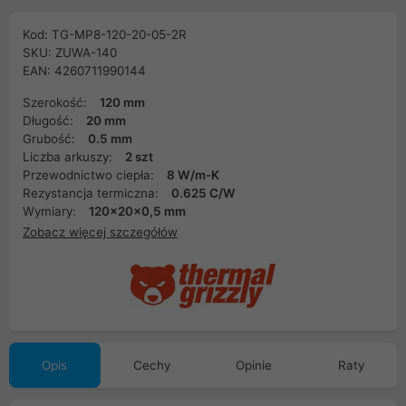
Kod: TG-MP8-120-20-05-2R
SKU: ZUWA-140
EAN: 4260711990144
Szerokość:
120 mm
Długość:
20 mm
Grubość:
0.5 mm
Liczba arkuszy:
2 szt
Przewodnictwo ciepła:
8 W/m-K
Rezystancja termiczna:
0.625 C/W
Wymiary:
120x20x0,5 mm
Zobacz więcej szczegółów
Opis
Cechy
Opinie
Raty